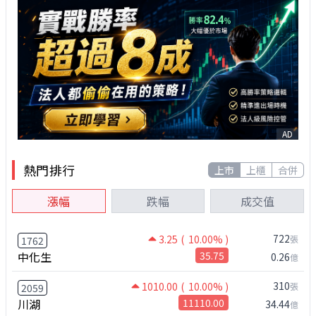
AD
熱門排行
上市
上櫃
合併
漲幅
跌幅
成交值
722
3.25
( 10.00% )
張
1762
中化生
35.75
0.26
億
310
1010.00
( 10.00% )
張
2059
川湖
11110.00
34.44
億