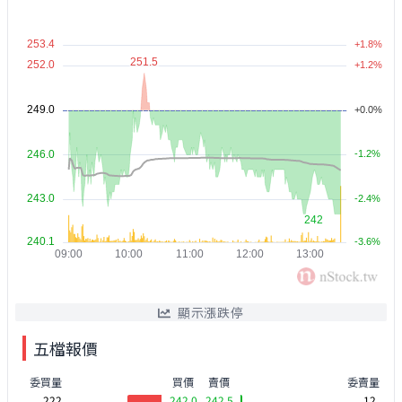
顯示漲跌停
五檔報價
委買量
買價
賣價
委賣量
222
242.0
242.5
12