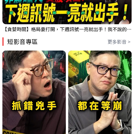
【貪婪時間】格局要打開，下週訊號一亮就出手！我不說的話還真一堆人不知道！｜錢進大趨勢 Mr.智霖 陳 2026/08/08
短影音專區
更多影音 >