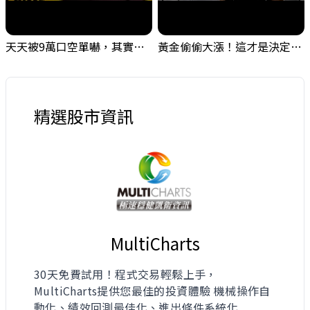
天天被9萬口空單嚇，其實你盯錯地方了｜Mr.Jimmy高志銘 #台股 #外資期貨 #融資
黃金偷偷大漲！這才是決定台股生死的「真風向球」！｜Mr.Jimmy高志銘 #黃金 #美元指數 #聯準會
精選股市資訊
MultiCharts
30天免費試用！程式交易輕鬆上手，
MultiCharts提供您最佳的投資體驗 機械操作自
動化、績效回測最佳化、進出條件系統化