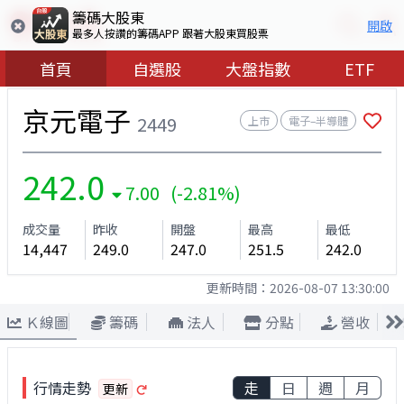
籌碼大股東
開啟
最多人按讚的籌碼APP 跟著大股東買股票
首頁
自選股
大盤指數
ETF
京元電子
2449
上市
電子–半導體
242.0
7.00 (-2.81%)
成交量
昨收
開盤
最高
最低
14,447
249.0
247.0
251.5
242.0
更新時間：
2026-08-07 13:30:00
Ｋ線圖
籌碼
法人
分點
營收
行情走勢
走
日
週
月
更新