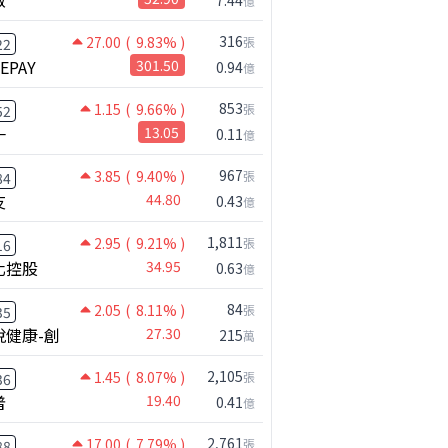
億
316
27.00
( 9.83% )
張
22
NEPAY
301.50
0.94
億
853
1.15
( 9.66% )
張
52
一
13.05
0.11
億
967
3.85
( 9.40% )
張
84
友
44.80
0.43
億
1,811
2.95
( 9.21% )
張
16
化控股
34.95
0.63
億
84
2.05
( 8.11% )
張
35
公司小百科
悅健康-創
27.30
215
萬
麼？
慧友做什麼？
2,105
1.45
( 8.07% )
張
36
普
19.40
0.41
億
2,761
17.00
( 7.79% )
張
88