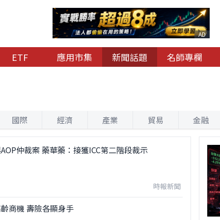
AD
ETF
應用市集
新聞話題
名師專欄
國際
經濟
產業
貿易
金融
AOP仲裁案 藥華藥：接獲ICC第二階段裁示
時報新聞
齡商機 壽險各顯身手