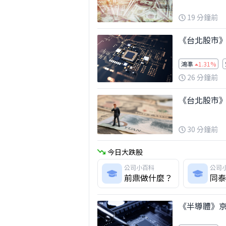
19 分鐘前
《台北股市
鴻準
1.31%
26 分鐘前
《台北股市》
30 分鐘前
今日大跌股
公司小百科
公司
前鼎做什麼？
同泰
《半導體》京