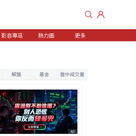
影音專區
熱力圖
更多
解盤
基金
盤中成交量
AD