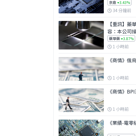
京鼎
3.43%
34 分鐘前
【重訊】藥華
容：本公司
斷」
藥華藥
3.87%
1 小時前
《商情》俄烏
1 小時前
《商情》BPI
1 小時前
《業績-電零組