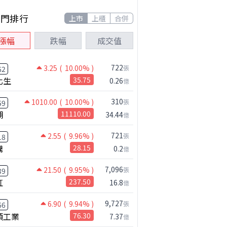
熱門排行
上市
上櫃
合併
漲幅
跌幅
成交值
.89%
722
3.25
( 10.00% )
張
62
化生
35.75
0.26
億
310
1010.00
( 10.00% )
張
59
湖
11110.00
34.44
億
721
2.55
( 9.96% )
張
18
騰
28.15
0.2
億
公司小百科
7,096
21.50
( 9.95% )
張
39
宜鼎做什麼？
虹
237.50
16.8
億
9,727
6.90
( 9.94% )
張
66
碩工業
76.30
7.37
億