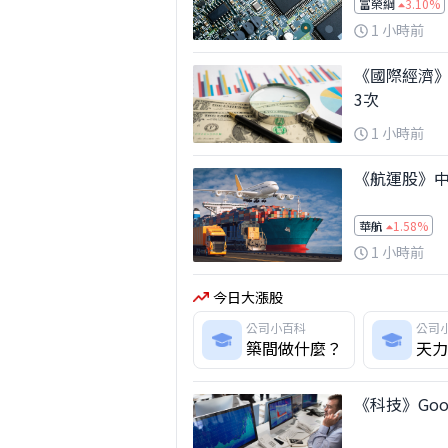
富榮綱
3.10%
1 小時前
《國際經濟》
3次
1 小時前
《航運股》中
華航
1.58%
1 小時前
今日大漲股
公司小百科
公司
築間做什麼？
天力
《科技》Goo