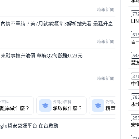
時報新聞
77
LI
內情不單純？美7月就業爆冷 3解析搶先看 最猛升息
61
百
時報新聞
東戰事推升油價 華航Q2每股賺0.23元
54
慧
37
時報新聞
中
78
小百科
公司小百科
公司小百科
永
離岸做什麼？
承啟做什麼？
精華生醫做什
25
宏
gle資安營運平台 在台啟動
77