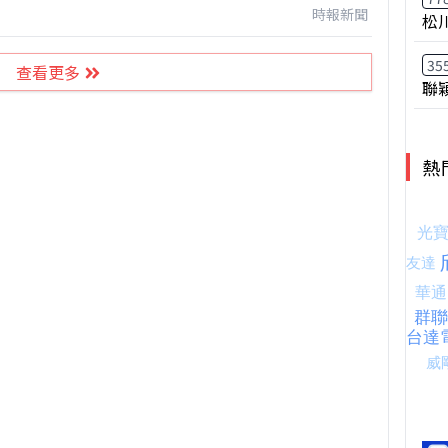
時報新聞
松
35
查看更多
聯
熱