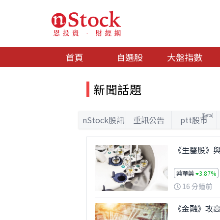
首頁
自選股
大盤指數
新聞話題
(Beta)
nStock股訊
重訊公告
ptt股市
《生醫股》與
藥華藥
3.87%
16 分鐘前
《金融》攻高