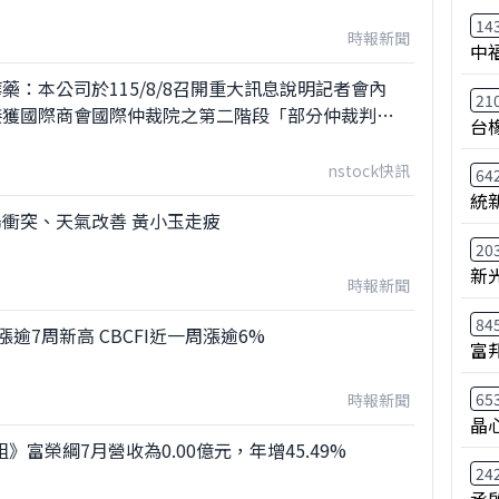
14
時報新聞
中
藥：本公司於115/8/8召開重大訊息說明記者會內
21
接獲國際商會國際仲裁院之第二階段「部分仲裁判
台
nstock快訊
64
統
衝突、天氣改善 黃小玉走疲
20
新
時報新聞
84
漲逾7周新高 CBCFI近一周漲逾6%
富
65
時報新聞
晶
》富榮綱7月營收為0.00億元，年增45.49%
24
承