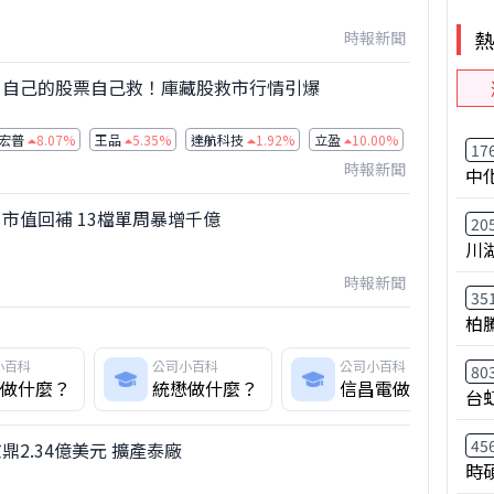
時報新聞
》自己的股票自己救！庫藏股救市行情引爆
宏普
8.07%
王品
5.35%
達航科技
1.92%
立盈
10.00%
天能綠電
9
17
時報新聞
中
市值回補 13檔單周暴增千億
20
川
時報新聞
35
柏
小百科
公司小百科
公司小百科
80
做什麼？
統懋做什麼？
信昌電做什麼？
台
45
鼎2.34億美元 擴產泰廠
時