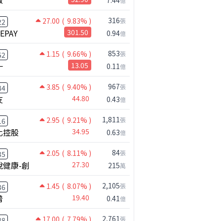
億
316
27.00
( 9.83% )
張
22
NEPAY
301.50
0.94
億
公司小百科
麼？
勝釩做什麼？
853
1.15
( 9.66% )
張
52
一
13.05
0.11
億
967
3.85
( 9.40% )
張
84
友
44.80
0.43
億
1,811
2.95
( 9.21% )
張
16
化控股
34.95
0.63
億
84
2.05
( 8.11% )
張
35
悅健康-創
27.30
215
萬
2,105
1.45
( 8.07% )
張
36
普
19.40
0.41
億
2,761
17.00
( 7.79% )
張
88