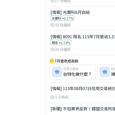
17 分鐘前
[情報] 光寶科6月自結
光寶科
2.17%
42 分鐘前
[情報] 8091 翔名 115年7月營收3.3
翔名
1.74%
43 分鐘前
7月營收成長股
公司小百科
公
台特化做什麼？
鴻
[情報] 115年08月07日信用交易統
1 小時前
[新聞] 不怕業界反對！韓國交易所強