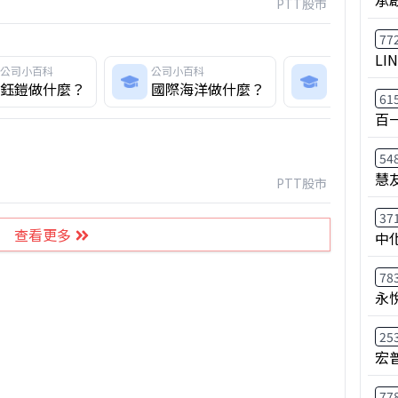
PTT股市
77
LI
公司小百科
公司小百科
公司小百科
鈺鎧做什麼？
國際海洋做什麼？
高力做什
61
百
54
慧
PTT股市
37
查看更多
中
78
永
25
宏
77