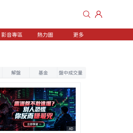
影音專區
熱力圖
更多
解盤
基金
盤中成交量
AD