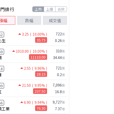
熱門排行
上市
上櫃
合併
漲幅
跌幅
成交值
722
3.25
( 10.00% )
張
62
化生
35.75
0.26
億
310
1010.00
( 10.00% )
張
59
湖
11110.00
34.44
億
721
2.55
( 9.96% )
張
公司小百科
18
華景電做什麼？
騰
28.15
0.2
億
7,096
21.50
( 9.95% )
張
39
虹
237.50
16.8
億
9,727
6.90
( 9.94% )
張
66
碩工業
76.30
7.37
億