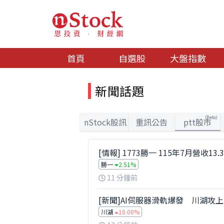
首頁
自選股
大盤指數
新聞話題
(Beta)
nStock股訊
重訊公告
ptt股市
[情報] 1773勝一 115年7月營收13.
勝一
2.51%
11 分鐘前
[新聞]AI伺服器滑軌爆發 川湖攻上
川湖
10.00%