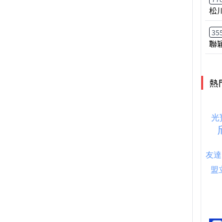
松
35
聯
熱