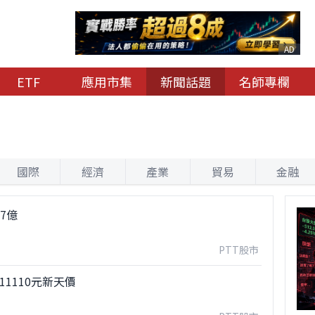
AD
ETF
應用市集
新聞話題
名師專欄
國際
經濟
產業
貿易
金融
37億
PTT股市
11110元新天價