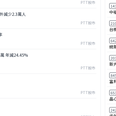
PTT股市
14
中
外減少2.3萬人
PTT股市
21
台
率
64
PTT股市
統
萬 年減24.45%
20
新
PTT股市
84
富
PTT股市
65
晶
24
承