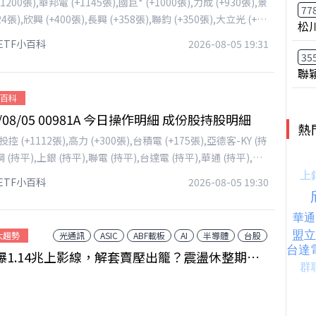
1200張),華邦電 (+1145張),國巨* (+1000張),力成 (+930張),景
77
24張),欣興 (+400張),長興 (+358張),聯鈞 (+350張),大立光 (+88
松
砂 (持平),上銀 (持平),台達電 (持平),鴻海 (持平),台積電 (持平),
ETF小百科
2026-08-05 19:31
持平),智邦 (持平),致茂 (持平),台光電 (持平),漢唐 (持平),聯發科
35
,全新 (持平),強茂 (持平),奇鋐 (持平),順達 (持平),欣銓 (持平),創
聯
平),嘉澤 (持平),辛耘 (持平),健策 (持平),貿聯-KY (持平)
小百科
6/08/05 00981A 今日操作明細 成份股持股明細
熱
控 (+1112張),高力 (+300張),台積電 (+175張),亞德客-KY (持
鋼 (持平),上銀 (持平),聯電 (持平),台達電 (持平),華通 (持平),鴻
平),國巨* (持平),智邦 (持平),致茂 (持平),廣達 (持平),台光電 (持
ETF小百科
2026-08-05 19:30
亞科 (持平),美律 (持平),京元電子 (持平),聯發科 (持平),強茂 (持
立光 (持平),奇鋐 (持平),欣興 (持平),欣銓 (持平),新日興 (持平),
持平),嘉澤 (持平),健策 (持平),世芯-KY (持平),貿聯-KY (持平)
大趨勢
光通訊
ASIC
ABF載板
AI
半導體
台股
台股爆1.14兆上影線，解套賣壓出籠？震盪休整期「這產業」浮現分批卡位契機！