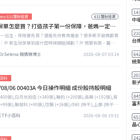
興 (持平),欣銓 (持平),新日興 (持平),創意 (持平),嘉澤 (持平),健
平),世芯-KY (持平),日月光投控 (持平),臻鼎-KY (持平),譜瑞-KY
14
elena 631理財投資
631理財投資
中
孩子保單怎麼買？打造孩子第一份保障，爸媽一定要懂的保單規劃！保險專家小洲讓你30分鐘搞懂保障規劃！
21
孩子一出生，保險要先買？還是先存教育基金？很多新手爸媽都曾
台
：💭 新生兒保單到底什麼時候開始規劃？💭 預算有限，醫療
支實付、重大傷病、癌症險，該先買哪一個？💭 每個月只有
Dr.Selena 楊倩琳博士
2026-08-07 03:14
64
00元，到底應該先買保險，還是先投資ETF？這一集《小資變有
統
邀請到保險專家 小洲，陪大家用30分鐘，一次搞懂孩子保障
務規劃。🎙️ 主持人｜Dr.Selena 楊倩琳博士🎙️ 來賓｜保險專家
20
小百科
集精彩內容：✔ 新生兒保單什麼時候開始規劃最好？✔ 有限預
新
6/08/06 00403A 今日操作明細 成份股持股明細
保障該如何排序？✔ 父母最常買錯的保單有哪些？✔ 網路推薦
單」真的適合每個人嗎？✔ 教育基金與保險該如何搭配？✔ 每
84
+400張),日月光投控 (+340張),聯鈞 (+200張),長興 (+192張),貿
富
5,000元，先買保險還是先投資ETF？✔ 如何用有限的預算，
(+99張),聯發科 (+90張),信驊 (+26張),中砂 (持平),上銀 (持平),
子最完整的保障？很多父母都希望把最好的留給孩子，但真正
持平),台達電 (持平),鴻海 (持平),國巨* (持平),台積電 (持平),旺
ETF小百科
2026-08-06 19:31
65
不只是幫孩子準備教育基金，更要先建立家庭的風險保障。當
平),華邦電 (持平),智邦 (持平),致茂 (持平),台光電 (持平),漢唐
晶
投資一起規劃，孩子未來才能擁有更多選擇，家庭在面對突發
,全新 (持平),強茂 (持平),大立光 (持平),奇鋐 (持平),欣興 (持平),
，也更有底氣。小資變有錢聽眾專屬優惠～保險專家小洲幫你
持平),欣銓 (持平),創意 (持平),嘉澤 (持平),辛耘 (持平)
24
小百科