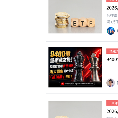
做免費親
202
你是新
要的朋
台達電 
護孩子
鋼 (持
https:/
平),台
南亞科 
大立光 
(持平)
錢進
ETF
202