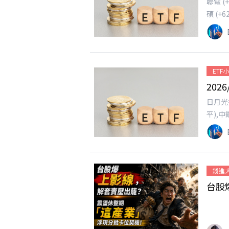
聯電 (+
碩 (+6
張),中
旺宏 (
(持平)
意 (持
ETF
202
日月光投
平),中
海 (持
平),南
平),大
創意 (
錢進