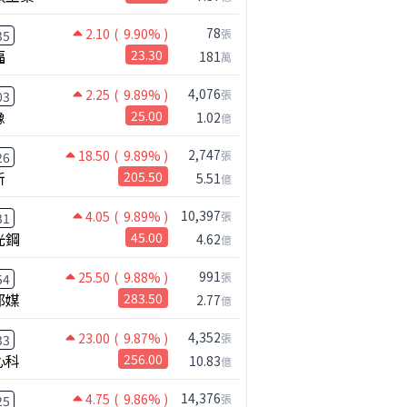
78
2.10
( 9.90% )
張
35
福
23.30
181
萬
4,076
2.25
( 9.89% )
張
03
橡
25.00
1.02
億
2,747
18.50
( 9.89% )
張
26
新
205.50
5.51
億
10,397
4.05
( 9.89% )
張
31
光鋼
45.00
4.62
億
991
25.50
( 9.88% )
張
54
邦媒
283.50
2.77
億
4,352
23.00
( 9.87% )
張
33
心科
256.00
10.83
億
14,376
4.75
( 9.86% )
張
25