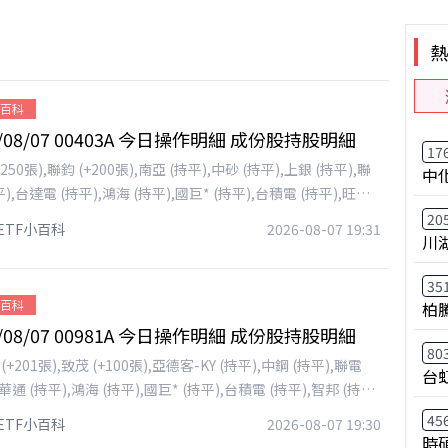
ckholder 社團 : https://www.facebook.com/
理念
groups/717734482394425
的策
大的
服務
家！
小百科
6/08/07 00403A 今日操作明細 成份股持股明細
17
+250張),聯鈞 (+200張),南亞 (持平),中砂 (持平),上銀 (持平),聯
中
平),台達電 (持平),鴻海 (持平),國巨* (持平),台積電 (持平),旺宏
,華邦電 (持平),智邦 (持平),致茂 (持平),台光電 (持平),漢唐 (持
20
ETF小百科
2026-08-07 19:31
川
發科 (持平),全新 (持平),強茂 (持平),大立光 (持平),奇鋐 (持平),
持平),景碩 (持平),順達 (持平),欣銓 (持平),創意 (持平),嘉澤 (持
35
耘 (持平),健策 (持平),貿聯-KY (持平)
小百科
柏
6/08/07 00981A 今日操作明細 成份股持股明細
80
(+201張),致茂 (+100張),亞德客-KY (持平),中鋼 (持平),聯電
台
,華通 (持平),鴻海 (持平),國巨* (持平),台積電 (持平),智邦 (持
像電 (持平),廣達 (持平),台光電 (持平),南亞科 (持平),美律 (持
45
ETF小百科
2026-08-07 19:30
元電子 (持平),聯發科 (持平),強茂 (持平),大立光 (持平),奇鋐 (持
時