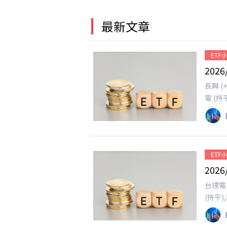
穩健掌握行情。
最新文章
ETF
202
長興 (
電 (持
(持平)
平),聯
欣興 (
平),辛
ETF
202
台達電 
(持平)
平),金
平),京