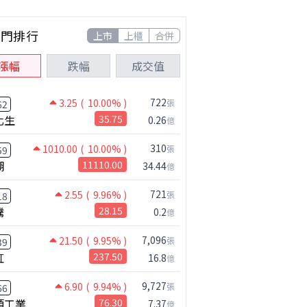
，輔以頂尖的研究團隊，提供客戶全方位
術語也能正確理財，聰
略分析及理性的投資操作，為客戶創造最
利潤，不僅延攬業界頂尖的投資高手為您
熱門排行
上市
上櫃
合併
，我們良好的操作績效將使您成為理財贏
漲幅
跌幅
成交值
722
3.25
( 10.00% )
張
62
化生
35.75
0.26
億
310
1010.00
( 10.00% )
張
59
湖
11110.00
34.44
億
721
2.55
( 9.96% )
張
18
騰
28.15
0.2
億
7,096
21.50
( 9.95% )
張
39
虹
237.50
16.8
億
9,727
6.90
( 9.94% )
張
66
碩工業
76.30
7.37
億