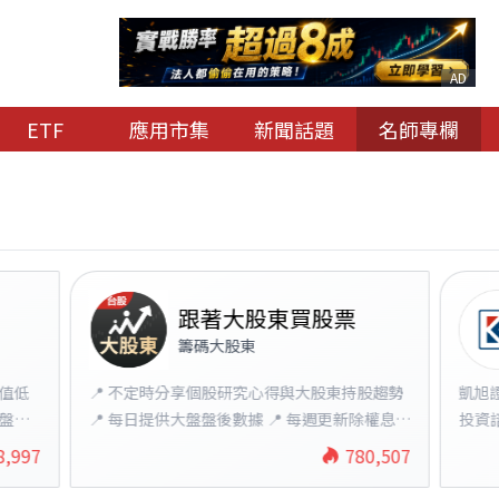
AD
ETF
應用市集
新聞話題
名師專欄
跟著大股東買股票
籌碼大股東
值低
📍 不定時分享個股研究心得與大股東持股趨勢
凱旭
盤中
📍 每日提供大盤盤後數據 📍 每週更新除權息清
投資
單 📍 每週提供大股東連3週接、小股東連3週拋
況與
,997
780,507
清單 FB : https://www.facebook.com/bigsto
精闢