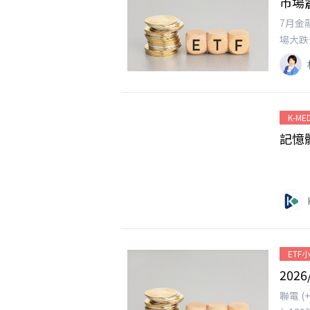
市場
響力？
與迷惘
7月金
他人。
場大跌
正的成
ETF
間花在
作、創
無法被
K-M
累積財
不只是
http
Pod
案。#小
#卡內
員，支持節
ETF
202
聯電 (+