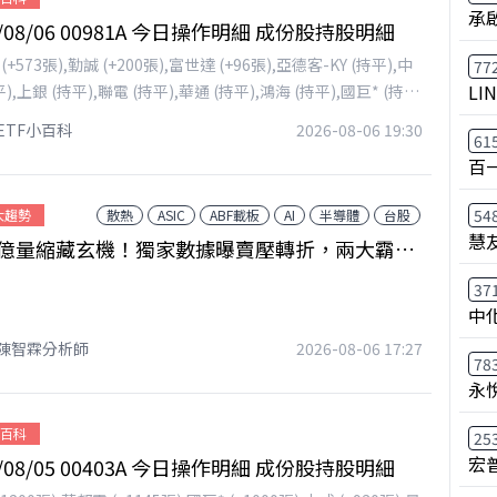
子保單健診https://forms.gle/EAE9rC7EMXBvebUG9如果
承
6/08/06 00981A 今日操作明細 成份股持股明細
手爸媽，或家中有孩子，這一集一定要收藏，也分享給身邊需
友。🎧 記得鎖定《小資變有錢》，一起用正確的財務規劃，守
(+573張),勤誠 (+200張),富世達 (+96張),亞德客-KY (持平),中
77
，也守護全家的未來。加入會員，支持節目：
LI
平),上銀 (持平),聯電 (持平),華通 (持平),鴻海 (持平),國巨* (持
/drselena.firstory.io/join
積電 (持平),智邦 (持平),致茂 (持平),廣達 (持平),台光電 (持平),
ETF小百科
2026-08-06 19:30
61
(持平),美律 (持平),京元電子 (持平),聯發科 (持平),強茂 (持平),
百
(持平),奇鋐 (持平),欣興 (持平),欣銓 (持平),新日興 (持平),創意
,嘉澤 (持平),健策 (持平),世芯-KY (持平),貿聯-KY (持平)
54
大趨勢
散熱
ASIC
ABF載板
AI
半導體
台股
慧
9400億量縮藏玄機！獨家數據曝賣壓轉折，兩大霸主營收創高「這時機」發動？
37
中
陳智霖分析師
2026-08-06 17:27
78
永
小百科
25
宏
6/08/05 00403A 今日操作明細 成份股持股明細