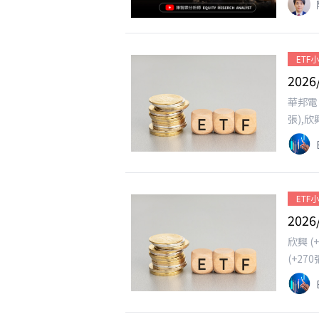
ETF
202
華邦電 
張),欣興
(+150
張),環
平),聯
智邦 (
ETF
(持平)
202
欣興 (+
(+27
平),聯
邦 (持
(持平)