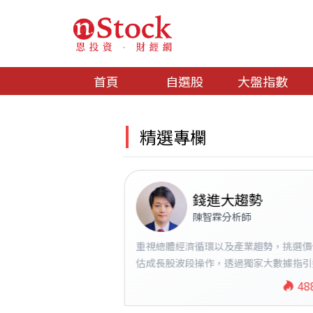
首頁
自選股
大盤指數
精選專欄
 台股分析師
錢進大趨勢
台股分析師
陳智霖分析師
歷 凱旭證券投顧分析師
重視總體經濟循環以及產業趨勢，挑選價
作者｜優分析產業資料庫
估成長股波段操作，透過獨家大數據指引
資顧問 ｜nStock 專
進出。
21,358
488
，擅長用產業趨勢分析＋