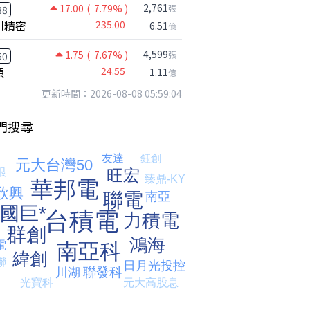
2,761
17.00
( 7.79% )
張
88
川精密
235.00
6.51
億
4,599
1.75
( 7.67% )
張
50
穎
24.55
1.11
億
更新時間：2026-08-08 05:59:04
門搜尋