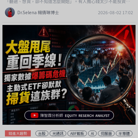
「聽過、想買，卻不知道怎麼開始」。有人擔心錢太少不能投資，
也有人以為10元的ETF一定比100元便宜，甚至市場一跌就想停
Dr.Selena 楊倩琳博士
2026-08-02 17:02
扣、停損……其實，這些都是新手最常遇到的迷思！這一集《小資
大哉問》，由 Bella 代班主持，我和大家一起破解ETF投資最常見
的10個問題，幫助你少走冤枉路，建立正確的投資觀念。✨ 本集精
彩內容：✔ ETF到底是什麼？為什麼愈來愈多人投資？✔ 幾千元也
能開始投資嗎？✔ 第一次該買一檔，還是一次買很多檔？✔ 市值
型、高股息、主題型、主動式ETF，到底怎麼選？✔ ETF價格10元
真的比100元便宜嗎？✔ 定期定額是不是就可以完全不用看盤？✔
ETF會不會下市？本金會全部不見嗎？✔ 市場大跌，到底該加碼還
是停扣？✔ 新手一定要養成的投資好習慣有哪些？節目裡分享一句
一直很相信的話：「投資最重要的，不是買在最低點，而是開始得
夠早。」很多人一直等「最好的時機」，最後卻什麼都沒開始。其
實，對大多數人來說，持續投入、長期投資，比猜高低點更重要。
如果你剛開始接觸ETF，或身邊有朋友正想開始投資，這一集很適
合收藏起來，也分享給需要的人。現在加入 #懶人存股APP年方案，
超值福利一次送給你！ 贈送價值 3,888元【Dr.Selena ETF財富加速
課】 從ETF基礎知識、資產配置、存股策略，到打造現金流系統，
錢進大趨勢
台股
光通訊
ABF載板
AI
伺服器
半導體
我把多年投資經驗濃縮成一套完整課程，讓零基礎也能輕鬆開始。