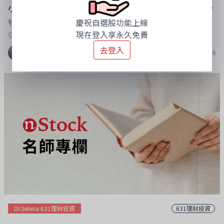
小資愛樂活：投資ETF，也別忘了投資健康！從沙棘看見人生最大的財富複利！
慶祝自選股功能上線
🎙️ 《小資變有錢》Podcast｜小資愛樂活 EP.健康才是最大的本金！
現在登入享永久免費
從沙棘看見健康複利的人生💗 主持人｜Dr.Selena 楊倩琳博士✨ 來
賓｜橙十沙棘 品牌代表這一集《小資愛樂活》，除了聊健康，我更
去登入
Dr.Selena 楊倩琳博士
2026-07-25 13:54
想和大家分享一位女性創業者的故事。我一直很喜歡採訪女性創業
家，因為每一個品牌的背後，都藏著一段堅持與信念。從一個想改
善家人與消費者健康的初心，到一步步打造品牌，她相信健康不該
只是生病後才開始重視，而是每天都能累積的生活習慣。很多人認
識我，是因為ETF、理財、被動收入。但我一直覺得，健康才是人
生最大的本金。如果沒有健康，就算累積了再多財富，也未必有體
力去旅行、陪伴家人，或享受努力打拼後的人生。這一集，我們邀
請到橙十沙棘品牌代表，一起聊聊近年備受關注的「超級水果」
──沙棘，也聊聊品牌創業背後的初心。橙十投入沙棘市場，是因
為看見現代人生活忙碌、外食比例高、作息不規律，希望把來自大
自然的營養，以更方便的方式帶進每一天的生活，讓健康成為人人
都能實踐的習慣。節目中，我們一起聊到：✅ 沙棘為什麼被稱為
「超級水果」？✅ 為什麼有「維生素C之王」的美稱？✅ 沙棘與一
Dr.Selena 631理財投資
631理財投資
般維他命C有什麼不同？✅ 上班族、外食族、熬夜族、熟齡族如何補