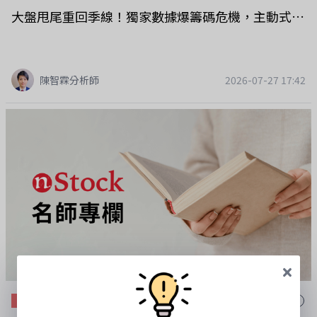
立即訂閱 #懶人存股APP年方案：https://glx.tw/42orYO再加碼贈
大盤甩尾重回季線！獨家數據爆籌碼危機，主動式ETF卻默默掃貨這族群？
送 Dr.Selena 一路發發幸運致富好禮三件組 內含幸運金幣及開運金
龜（本贈品非純金或貴金屬製品，僅供收藏紀念），希望把好運與
祝福送給每一位努力存股的你。 立即訂閱 #懶人存股APP年方案：
https://glx.tw/42orYO你最近有趁下跌加碼ETF嗎？還是選擇先觀
陳智霖分析師
2026-07-27 17:42
望？代班主持人Bella IG
https://www.instagram.com/bellachuchuxxoo?
igsh=MTJicjJjYnVxa2QzbA%3D%3D&amp;utm_source=qrFB
https://www.facebook.com/share/19J4FTECD3/?
mibextid=wwXIfr📲 如果不知道自己適合哪一種ETF，也不知道該
如何配置，可以參考 懶人存股APP，提供ETF篩選、配息資訊、定
期定額規劃及投資組合管理等功能，幫助投資更有方向。加入會
員，支持節目： https://drselena.firstory.io/join
Dr.Selena 631理財投資
631理財投資