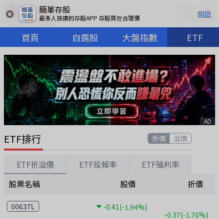
簡單存股
開啟
最多人按讚的存股APP 存股買在合理價
首頁
自選股
大盤指數
ETF
AD
ETF排行
折價
溢價
ETF折溢價
ETF投報率
ETF殖利率
股票名稱
股價
折價
00637L
-0.41
(-1.94%)
-0.37
(-1.76%)