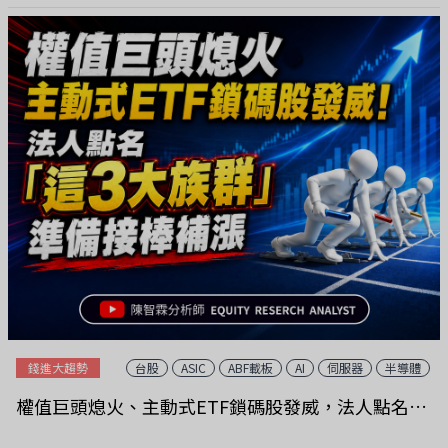
限請及早報名）https://l99.to/4a6eM/希望有一天，我們努力工作
的目的，不再只是為了下一份薪水，而是讓自己擁有更多選擇人生
的自由。🌏💰加入會員，支持節目：
https://drselena.firstory.io/join
錢進大趨勢
台股
ASIC
ABF載板
AI
伺服器
半導體
權值巨頭熄火、主動式ETF鎖碼股發威，法人點名「這3大族群」準備接棒補漲！