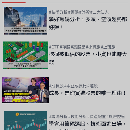
#技術分析
#籌碼
#外資
#三大法人
學好籌碼分析，多頭、空頭趨勢都
好賺！
#ETF
#存股
#高股息
#小資族
#上班族
挖掘被低估的股票，小資也能賺大
錢
#成長股
#本益成長比
#選股
成長，是你買進股票的唯一理由！
#籌碼分析
#技術分析
#資產配置
#風險控管
學會用籌碼選股、技術面進出場，