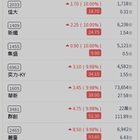
1,718
1.70
( 10.00% )
張
2033
佳大
18.70
0.31
億
6,236
2.25
( 10.00% )
張
1409
新纖
24.75
1.54
億
5,121
0.90
( 10.00% )
張
1455
集盛
9.90
0.5
億
4,582
3.10
( 9.98% )
張
6962
奕力-KY
34.15
1.55
億
73,654
3.45
( 9.98% )
張
1605
華新
38.00
27.58
億
22萬
4.75
( 9.98% )
張
3481
群創
52.30
111.89
億
6,942
8.50
( 9.98% )
張
2465
麗臺
93.60
6.43
億