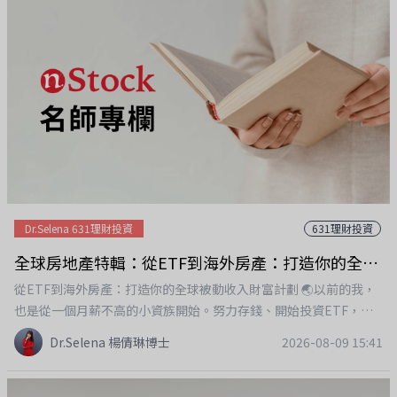
Dr.Selena 631理財投資
631理財投資
全球房地產特輯：從ETF到海外房產：打造你的全球被動收入財富計劃！
從ETF到海外房產：打造你的全球被動收入財富計劃 🌏以前的我，
也是從一個月薪不高的小資族開始。努力存錢、開始投資ETF，慢
慢累積第一桶金。但當資產愈來愈多之後，我開始思考一件事：難
Dr.Selena 楊倩琳博士
2026-08-09 15:41
道我的資產，要全部都放在股市嗎？所以這幾年，我開始把投資的
獲利，慢慢轉進海外房地產。從ETF的股息、資產成長，到海外房
產帶來的租金收入，我愈來愈相信：真正的財務自由，不是只找到