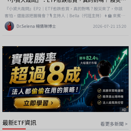
動式ETF與市值型ETF差在哪裡？✅ 幫孩子存教育基金，該重視現
『小資大哉問』EP2｜ETF愈跌愈買，真的對嗎？股災來了，你該
金流還是成長力？✅ 如何用「高股息＋市值型＋主動式ETF」打造
害怕，還是該把握機會？🎙️ 主持人｜Bella（代班主持）👩‍🏫 來賓｜
更完整的投資組合？我也分享了自己的投資原則：✔ 定期定額✔ 市
Dr.Selena 楊倩琳博士最近市場大幅震盪，不少ETF跌了10%、
Dr.Selena 楊倩琳博士
2026-07-21 15:20
場大跌分批加碼✔ 配息持續再投入因為我始終相信，真正讓財富放
20%，甚至更多。有人說：「終於等到便宜可以加碼了！」也有人
大的，不是追高殺低，而是時間、紀律與複利。📌 現金流，給你今
說：「是不是該先停損？先賣再說？」到底，股災是危機，還是財
天的安心。📌 成長力，決定你十年後的財富高度。AI時代已經來
富重分配的機會？這一集《小資大哉問》，我和Bella一起聊聊，當
了，與其擔心錯過，不如開始學會讓自己的資產跟著趨勢一起成
市場大跌時，一般上班族最該知道的投資心法，幫助大家在市場波
長。🎧 歡迎收聽本集《小資變有錢》Podcast《救救小資》。留言
動時，做出更理性的決定。🎧 本集精彩內容：✔ 為什麼股市一跌，
分享你的想法：你現在的投資組合，還是以高股息ETF為主？還是
我們就容易恐慌？✔ ETF跌20%、30%，代表它不好了嗎？✔ 市值
已經開始布局市值型、AI或主動式ETF呢？【投資警語】 以上資料
型ETF、高股息ETF，下跌時該如何看待？✔ 大跌時，到底該加
僅供參考，不構成任何投資建議。ETF淨值可能因市場波動而上下
碼、停損，還是繼續等待？✔ 定期定額遇到空頭市場，要不要停
變動，過去績效不代表未來獲利保證。投資人應審慎評估自身風險
扣？✔ 如何保留資金，避免太早把子彈打光？✔ 我親身經歷股災
承受能力及投資目標後再進行投資。加入會員，支持節目：
後，學到最重要的投資功課。很多人以為，投資最大的敵人是市
https://drselena.firstory.io/join
場。但其實，投資最大的敵人，往往是自己的情緒。市場總會有漲
有跌，但真正拉開投資成果差距的，不是誰最會猜高低點，而是誰
AD
能在市場恐慌時，依然堅持自己的投資紀律。💕 如果你最近因為市
場下跌而感到焦慮，或是不知道現在到底該買、該賣、還是該等，
最新ETF資訊
看更多新聞 >
這一集一定要聽。現在加入 #懶人存股APP年方案，超值福利一次送