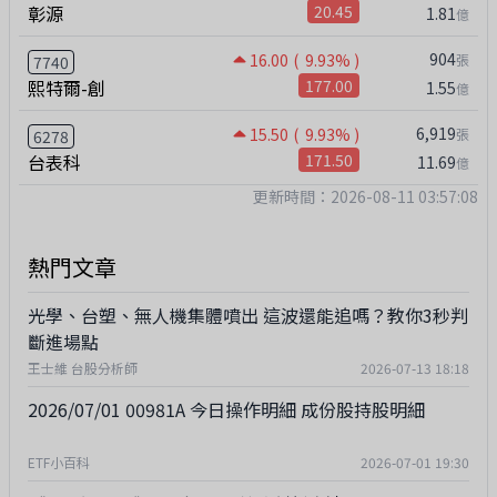
彰源
20.45
1.81
億
904
16.00
( 9.93% )
張
7740
熙特爾-創
177.00
1.55
億
6,919
15.50
( 9.93% )
張
6278
台表科
171.50
11.69
億
更新時間：2026-08-11 03:57:08
熱門文章
光學、台塑、無人機集體噴出 這波還能追嗎？教你3秒判
斷進場點
王士維 台股分析師
2026-07-13 18:18
2026/07/01 00981A 今日操作明細 成份股持股明細
ETF小百科
2026-07-01 19:30