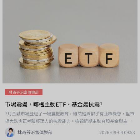
一個會賺錢的投資，而是建立多元、穩定的收入來源。最近我也特
別關注馬來西亞。吉隆坡的生活機能、華人環境、房價與租金市
場，加上未來退休與第二家園的可能性，都是我開始布局馬來西亞
房產的重要原因。這次很開心邀請 雪倫，一起來聊聊「ETF＋海外
房產」到底可以怎麼搭配。🎙️ 這次我們會聊：✔ 為什麼有ETF了，
還要考慮海外房產？✔ 第一桶金累積到多少，可以開始跨資產配
置？✔ 馬來西亞房產現在還值得布局嗎？✔ 海外買房，租金報酬率
到底怎麼算才是真的？✔ 買房最容易忽略哪些成本與風險？✔ 馬來
西亞置產＋第二家園，可以怎麼一起規劃？✔ ETF股息＋海外租
金，如何打造自己的全球現金流？我一直覺得，ETF是我累積資產
很重要的起點，但不一定是終點。當資產慢慢變大，我們可以開始
思考：從「存一筆錢」，走向「建立一套資產系統」；從只投資台
林奇芬治富俱樂部
灣，走向全球配置；從靠自己工作賺錢，慢慢走向讓資產幫自己創
市場震盪，哪檔主動ETF、基金最抗震?
造現金流。這也是我現在很喜歡的「股東＋房東」雙東模式。😊如
果你也正在存ETF，或已經累積了一筆資產，開始思考下一階段該
7月金融市場歷經了一場震撼教育，雖然短線似乎有止跌機會，但市
怎麼布局，這次的分享很適合你。📍 海外房產財富說明會～主題｜
場大跌也正考驗經理人的抗震能力。檢視近期主動台股基金與主動
從ETF到海外房產——打造你的全球被動收入財富計劃8/28（五）晚
ETF表現，哪個經理人可以讓你安心續抱呢?
林奇芬治富俱樂部
2026-08-04 09:53
上7～9點9/19（六）下午2～4點免費報名連結：（每場活動名額有