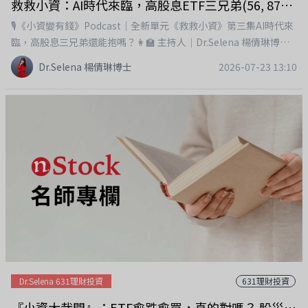
救救小資：AI時代來臨，高股息ETF三兄弟(56, 878,919)還能續抱嗎？（凱莉哥聯名合作企劃）
充更適合？✅ 女性創業一路走來最大的挑戰與品牌最堅持的理念。
✅ 如何挑選真正優質的沙棘產品？我最喜歡節目最後的一段分享。
🎙️《小資變有錢》Podcast｜全新單元《救救小資》第三集AI時代來
健康和投資，其實都遵循同一個法則──複利。ETF需要長期投
臨，高股息三兄弟還能抱嗎？👩‍🏫 主持人｜Dr.Selena 楊倩琳博士
入，健康也需要每天累積。每天多走幾步路、多睡一小時、少喝一
👨‍👩‍👧 共同主持｜凱莉哥以前大家最常討論的是：👉 0056配多
Dr.Selena 楊倩琳博士
2026-07-23 13:10
杯含糖飲料、多補充身體需要的營養，看似微小的改變，長期累積
少？👉 00878還能買嗎？👉 00919什麼時候除息？高股息ETF陪伴
下來，都會變成未來最大的健康資產。小資變有錢聽眾專屬團購優
許多人打造第一桶金，也讓不少投資人開始建立被動收入。但AI時
惠【橙十沙棘】💗 專屬連結：https://l99.to/xu8oO💗 下單禮：送
代來了，投資思維是不是也該升級了？這一集《救救小資》，我們
「奧圖玫瑰檀香精緻天絲乳3g」💗 分享你的飲用心得 或留言你的下
想和大家聊聊：除了領股息，你的資產有沒有跟著AI浪潮一起成
單原因 送體驗三件組「沙棘隨身瓶30ml+沙棘膠原蛋白(人
長？很多人開始發現，投資不能只看殖利率，更要看「總報酬」。
魚)30ml+奧圖玫瑰天絲乳3g」團購時間：2026/07/25-08/07
當全球AI革命全面展開，從AI晶片、AI伺服器、先進封裝、高速運
PM23:59截止真正的財富自由，不只是帳戶數字愈來愈大，而是擁
算，到機器人與智慧工廠，未來十年都有望持續成長，而台灣正站
有健康的身體、充沛的體力，去完成每一個夢想。🎧 歡迎收聽《小
在全球AI供應鏈最核心的位置。那麼，一般上班族、忙碌爸媽，沒
資變有錢》，一起投資財富，也投資健康，讓人生享受健康與財富
有時間研究個股，該怎麼參與這波趨勢？節目中我們也分享最近許
的雙重複利。#小資變有錢 #小資愛樂活 #DrSelena #女性創業 #創
多人關注的 00991A（復華台灣未來50主動式ETF）。它和傳統市
業故事 #健康才是最大的本金 #健康複利 #橙十沙棘 #超級水果 #健
值型ETF最大的不同，在於由專業經理團隊主動選股，不是只追蹤
康管理加入會員，支持節目： https://drselena.firstory.io/join
現在最大的公司，而是希望從台股市值前150大企業中，找出具備成
長潛力的未來贏家，並依市場變化靈活調整持股，聚焦AI、半導
Dr.Selena 631理財投資
631理財投資
體、先進科技等產業。除此之外，我們也聊到：✅ 高股息ETF還值
『小資大哉問』：ETF愈跌愈買，真的對嗎？ 股災來了，你該害怕，還是該把握機會？
得抱嗎？✅ AI時代，為什麼「總報酬」比「高配息」更重要？✅ 主