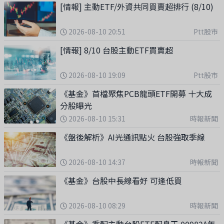
[情報] 主動ETF/外資共同買賣超排行 (8/10)
給你！ 贈送價值 3,888元【Dr.Selena ETF財富加速課】 從ETF基
礎知識、資產配置、存股策略，到打造現金流系統，我把多年投資
經驗濃縮成一套完整課程，讓零基礎也能輕鬆開始。立即訂閱 #懶
2026-08-10 20:51
Ptt股市
人存股APP年方案：https://glx.tw/42orYO再加碼贈送 Dr.Selena
[情報] 8/10 台股主動ETF買賣超
一路發發幸運致富好禮三件組 內含幸運金幣及開運金龜（本贈品非
純金或貴金屬製品，僅供收藏紀念），希望把好運與祝福送給每一
2026-08-10 19:09
Ptt股市
位努力存股的你。 立即訂閱 #懶人存股APP年方案：
https://glx.tw/42orYO歡迎留言和我分享：你最近有趁下跌加碼
《基金》首檔聚焦PCB龍頭ETF開募 十大成
ETF嗎？還是選擇先觀望？代班主持人Bella IG
分股曝光
https://www.instagram.com/bellachuchuxxoo?
2026-08-10 15:31
時報新聞
igsh=MTJicjJjYnVxa2QzbA%3D%3D&amp;utm_source=qrFB
《盤後解析》AI光通訊點火 台股強取季線
https://www.facebook.com/share/19J4FTECD3/?
mibextid=wwXIfr加入會員，支持節目：
2026-08-10 14:37
時報新聞
https://drselena.firstory.io/join
《基金》台股中長線看好 可逢低買
2026-08-10 08:29
時報新聞
《基金》季配主動台股ETF配息王 00982A年