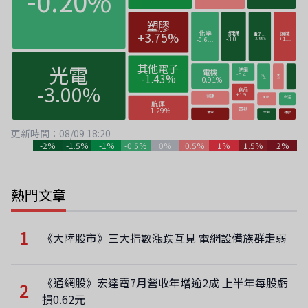
更新時間：08/09 18:20
-2%
-1.5%
-1%
-0.5%
0%
0.5%
1%
1.5%
2%
熱門文章
1
《大陸股市》三大指數漲跌互見 電網設備族群走弱
《通網股》宏達電7月營收年增逾2成 上半年每股虧
2
損0.62元