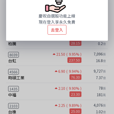
722
3.25
( 10.00% )
張
1762
中化生
35.75
0.26
億
慶祝自選股功能上線
310
1010.00
( 10.00% )
張
2059
現在登入享永久免費
川湖
11110.00
34.44
億
去登入
721
2.55
( 9.96% )
張
3518
柏騰
28.15
0.2
億
7,096
21.50
( 9.95% )
張
8039
台虹
237.50
16.8
億
9,727
6.90
( 9.94% )
張
4566
時碩工業
76.30
7.37
億
78
2.10
( 9.90% )
張
1435
中福
23.30
181
萬
4,076
2.25
( 9.89% )
張
2103
台橡
25.00
1.02
億