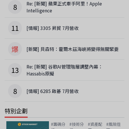
Re: [新聞] 蘋果正式牽手阿里！Apple
8
Intelligence
11
[情報] 3305 昇貿 7月營收
爆
[新聞] 貝森特：霍爾木茲海峽將變得無關緊要
Re: [新聞] 谷歌AI管理階層調整內幕：
13
Hassabis原擬
8
[情報] 6285 啟碁 7月營收
特別企劃
#籌碼分
#技術分
#資產配
#風險控