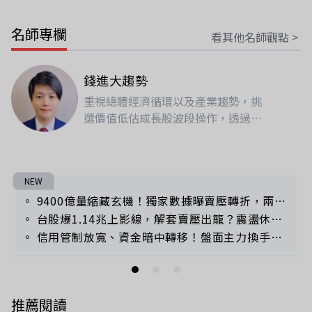
名師專欄
看其他名師觀點 >
錢進大趨勢
重視總體經濟循環以及產業趨勢，挑
選價值低估成長股波段操作，透過獨
家大數據指引盤中進出。
NEW
。 9400億量縮藏玄機！獨家數據曝賣壓轉折，兩大霸主營收創高「這時機」發動？
。 台股爆1.14兆上影線，解套賣壓出籠？震盪休整期「這產業」浮現分批卡位契機！
。 信用管制放寬、資金暗中轉移！盤面主力換手，下一波評價修復行情在這裡
推薦閱讀