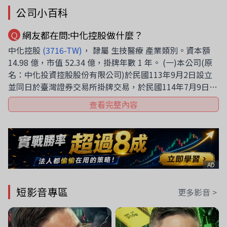
公司小百科
網友都在問:中化控股做什麼？
Ｑ
中化控股
(3716-TW)
， 隸屬 生技醫療 產業類別。資本額
14.98 億，市值 52.34 億，掛牌年數 1 年。 (一)本公司(原
名：中化投資控股股份有限公司)於民國113年9月2日設立
並同日於臺灣證券交易所掛牌交易，於民國114年7月9日更
名為中化控股股份有限公司。(二)中國化學製藥股份有限公
查看完整內容
司(以下簡稱「中化製藥」)於民國113年5月28日股東會暨
本公司發起人會議決議申請設立本公司，並以股份轉換方式
由本公司取得中化製藥100%股權，股份轉換對價係以中化
製藥每1股普通股換發本公司0.5股普通股，本公司於民國
113年9月2日完成股份轉換交易，中化製藥成為本公司
AD
100%持股之子公司並終止股票上市及停止公開發行。本公
司之普通股股票則同日起以股票代碼「3716」於臺灣證券
短影音專區
更多影音 >
交易所上市掛牌交易。(三)本公司及子公司(以下統稱「本
集團」)主要營業項目為醫藥品及保健用品之產銷及相關醫
療器材之進口買賣。