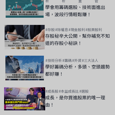
析
析
置
管
學會用籌碼選股、技術面進出
場，波段行情輕鬆賺！
#存股
#除權息
#現金股利
#股票股利
存股秘辛大公開，幫你補充不知
道的存股小秘訣！
#技術分析
#籌碼
#外資
#三大法人
學好籌碼分析，多頭、空頭趨勢
都好賺！
#成長股
#本益成長比
#選股
成長，是你買進股票的唯一理
由！