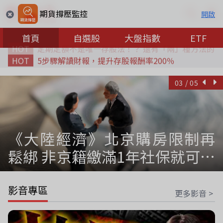
期貨撐壓監控
開啟
首頁
自選股
大盤指數
ETF
HOT
5步驟解讀財報，提升存股報酬率200％
03 / 05
《大陸經濟》北京購房限制再
鬆綁 非京籍繳滿1年社保就可買
五環內
影音專區
更多影音 >