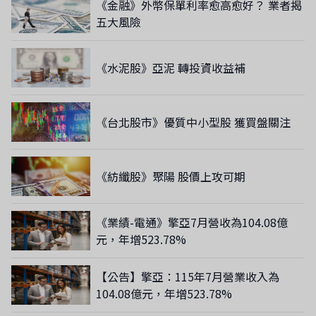
《金融》外幣保單利率愈高愈好？ 業者揭
五大風險
《水泥股》亞泥 轉投資收益補
《台北股市》優質中小型股 獲買盤關注
《紡纖股》聚陽 股價上攻可期
《業績-電通》擎亞7月營收為104.08億
元，年增523.78%
【公告】擎亞：115年7月營業收入為
104.08億元，年增523.78%