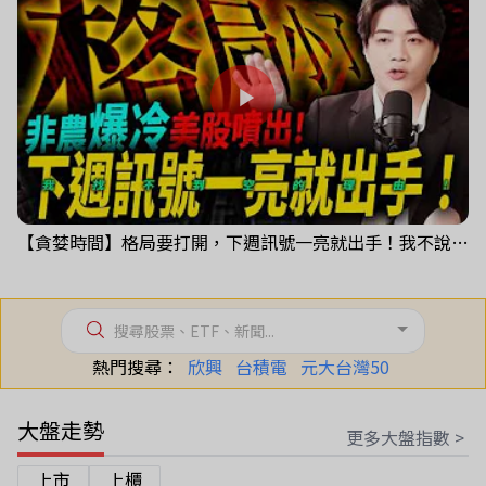
【貪婪時間】格局要打開，下週訊號一亮就出手！我不說的話還真一堆人不知道！｜錢進大趨勢 Mr.智霖 陳 2026/08/08
搜尋股票、ETF、新聞...
熱門搜尋：
欣興
台積電
元大台灣50
大盤走勢
更多大盤指數 >
上市
上櫃