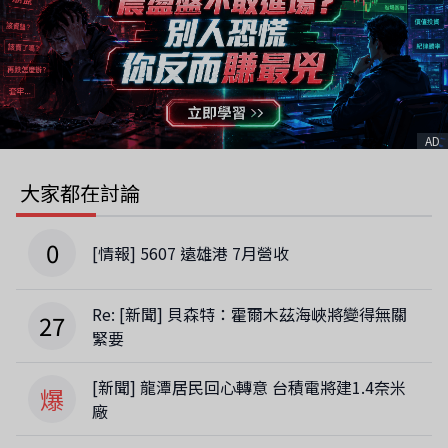
AD
大家都在討論
0
[情報] 5607 遠雄港 7月營收
Re: [新聞] 貝森特：霍爾木茲海峽將變得無關
27
緊要
[新聞] 龍潭居民回心轉意 台積電將建1.4奈米
爆
廠