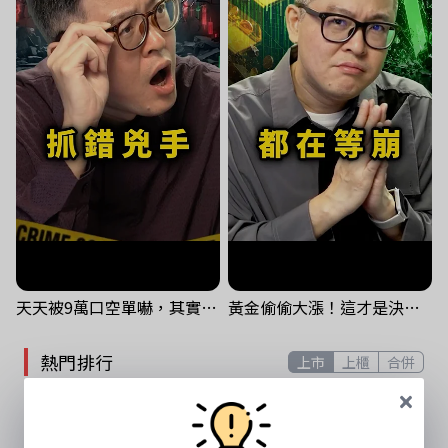
天天被9萬口空單嚇，其實你盯錯地方了｜Mr.Jimmy高志銘 #台股 #外資期貨 #融資
黃金偷偷大漲！這才是決定台股生死的「真風向球」！｜Mr.Jimmy高志銘 #黃金 #美元指數 #聯準會
熱門排行
上市
上櫃
合併
漲幅
跌幅
成交值