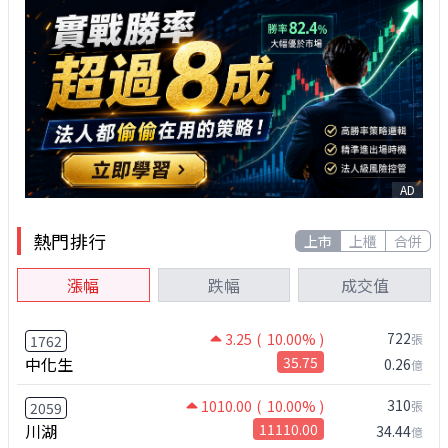
AD
熱門排行
上市
上櫃
合併
漲幅
跌幅
成交值
722
3.25
( 10.00% )
張
1762
中化生
35.75
0.26
億
310
1010.00
( 10.00% )
張
2059
川湖
11110.00
34.44
億