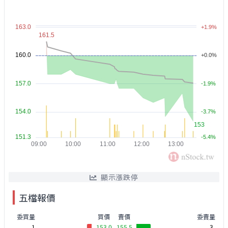
顯示漲跌停
五檔報價
委買量
買價
賣價
委賣量
1
153.0
155.5
3