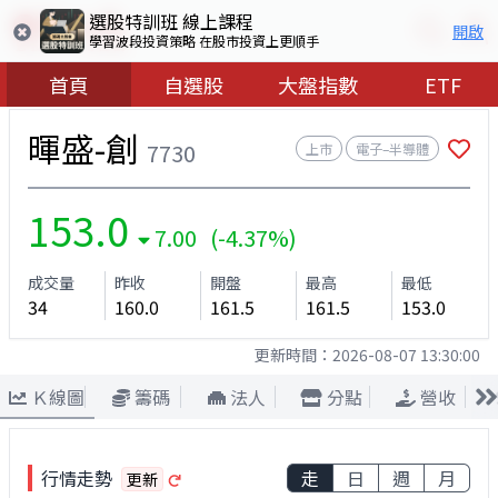
選股特訓班 線上課程
開啟
學習波段投資策略 在股市投資上更順手
首頁
自選股
大盤指數
ETF
暉盛-創
7730
上市
電子–半導體
153.0
7.00 (-4.37%)
成交量
昨收
開盤
最高
最低
34
160.0
161.5
161.5
153.0
更新時間：
2026-08-07 13:30:00
Ｋ線圖
籌碼
法人
分點
營收
行情走勢
走
日
週
月
更新