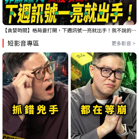
【貪婪時間】格局要打開，下週訊號一亮就出手！我不說的話還真一堆人不知道！｜錢進大趨勢 Mr.智霖 陳 2026/08/08
短影音專區
更多影音 >