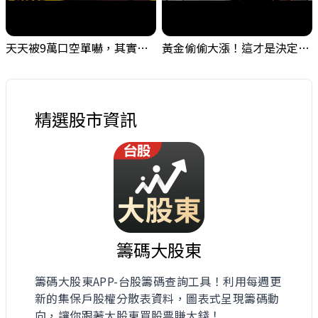
天天被9萬口空單嚇，其實你盯錯地方了｜Mr.Jimmy高志銘 #台股 #外資期貨 #融資
黃金偷偷大漲！這才是決定台股生死的「真風向球」！｜Mr.Jimmy高志銘 #黃金 #美元指數 #聯準會
精選股市資訊
籌碼大股東
籌碼大股東APP-台股籌碼查詢工具！利用每週更
新的集保戶股權分散表資料，圖表式呈現籌碼動
向，讓你跟著大股東買股票賺大錢！