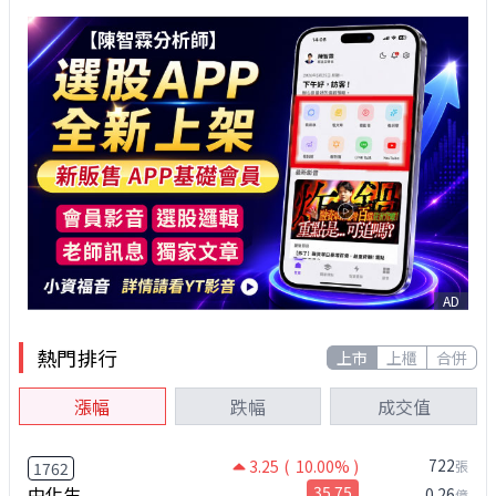
AD
熱門排行
上市
上櫃
合併
漲幅
跌幅
成交值
722
3.25
( 10.00% )
張
1762
中化生
35.75
0.26
億