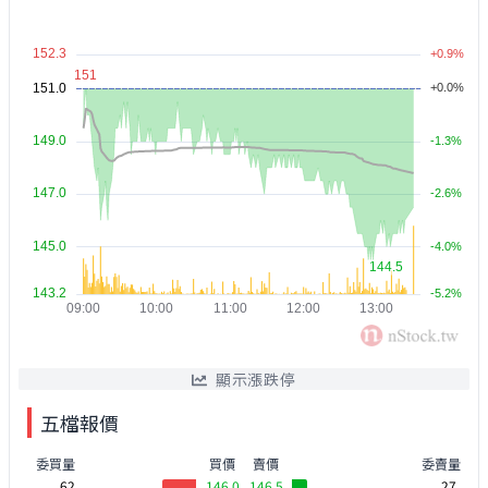
顯示漲跌停
五檔報價
委買量
買價
賣價
委賣量
62
146.0
146.5
27