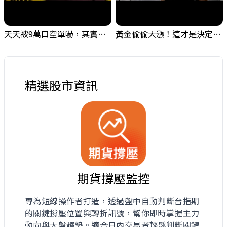
天天被9萬口空單嚇，其實你盯錯地方了｜Mr.Jimmy高志銘 #台股 #外資期貨 #融資
黃金偷偷大漲！這才是決定台股生死的「真風向球」！｜Mr.Jimmy高志銘 #黃金 #美元指數 #聯準會
精選股市資訊
期貨撐壓監控
專為短線操作者打造，透過盤中自動判斷台指期
的關鍵撐壓位置與轉折訊號，幫你即時掌握主力
動向與大盤趨勢。適合日內交易者輕鬆判斷關鍵