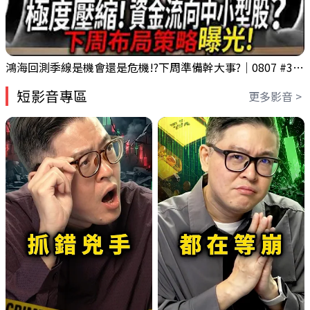
鴻海回測季線是機會還是危機!?下周準備幹大事?｜0807 #3661 #2317 #2317鴻海
短影音專區
更多影音 >