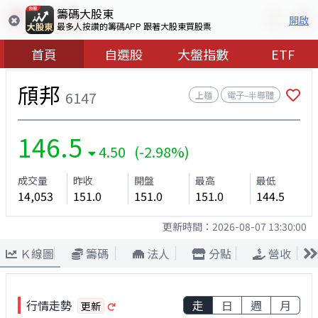
籌碼大股東
開啟
最多人按讚的籌碼APP 跟著大股東買股票
首頁
自選股
大盤指數
ETF
頎邦
6147
上櫃
電子–半導體
146.5
4.50 (-2.98%)
成交量
昨收
開盤
最高
最低
14,053
151.0
151.0
151.0
144.5
更新時間：
2026-08-07 13:30:00
Ｋ線圖
籌碼
法人
分點
營收
行情走勢
走
日
週
月
更新