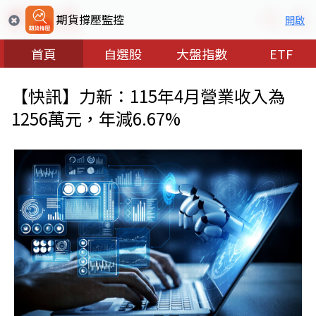
期貨撐壓監控
開啟
首頁
自選股
大盤指數
ETF
【快訊】力新：115年4月營業收入為
1256萬元，年減6.67%