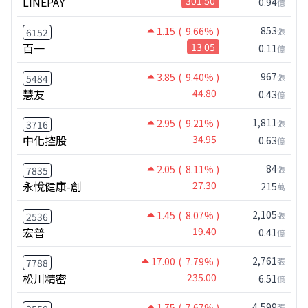
LINEPAY
301.50
0.94
億
853
1.15
( 9.66% )
張
6152
百一
13.05
0.11
億
967
3.85
( 9.40% )
張
5484
慧友
44.80
0.43
億
1,811
2.95
( 9.21% )
張
3716
中化控股
34.95
0.63
億
84
2.05
( 8.11% )
張
7835
永悅健康-創
27.30
215
萬
2,105
1.45
( 8.07% )
張
2536
宏普
19.40
0.41
億
2,761
17.00
( 7.79% )
張
7788
松川精密
235.00
6.51
億
4,599
1.75
( 7.67% )
張