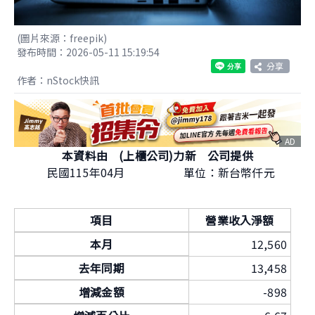
(圖片來源：freepik)
發布時間：2026-05-11 15:19:54
分享
作者：nStock快訊
AD
本資料由 (上櫃公司)力新 公司提供
民國115年04月
單位：新台幣仟元
項目
營業收入淨額
本月
12,560
去年同期
13,458
增減金額
-898