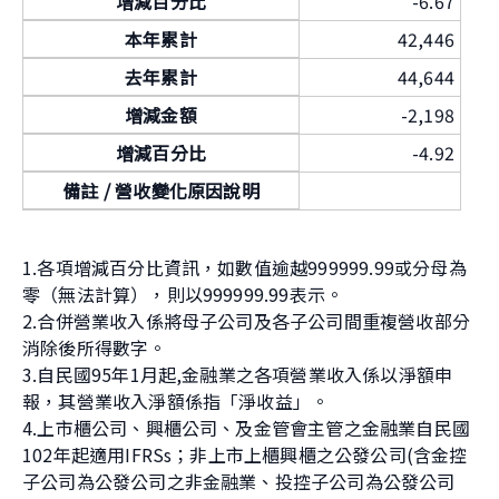
增減百分比
-6.67
本年累計
42,446
去年累計
44,644
增減金額
-2,198
增減百分比
-4.92
備註 / 營收變化原因說明
1.各項增減百分比資訊，如數值逾越999999.99或分母為
零（無法計算），則以999999.99表示。
2.合併營業收入係將母子公司及各子公司間重複營收部分
消除後所得數字。
3.自民國95年1月起,金融業之各項營業收入係以淨額申
報，其營業收入淨額係指「淨收益」。
4.上市櫃公司、興櫃公司、及金管會主管之金融業自民國
102年起適用IFRSs；非上市上櫃興櫃之公發公司(含金控
子公司為公發公司之非金融業、投控子公司為公發公司