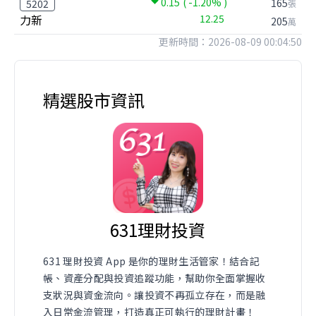
0.15
( -1.20% )
165
5202
張
力新
12.25
205
萬
更新時間：2026-08-09 00:04:50
精選股市資訊
631理財投資
631 理財投資 App 是你的理財生活管家！結合記
帳、資產分配與投資追蹤功能，幫助你全面掌握收
支狀況與資金流向。讓投資不再孤立存在，而是融
入日常金流管理，打造真正可執行的理財計畫！