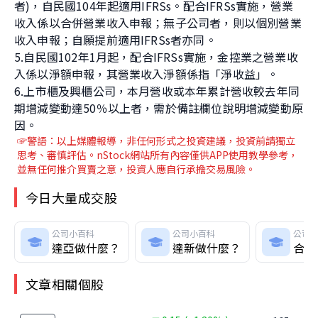
者)，自民國104年起適用IFRSs。配合IFRSs實施，營業
收入係以合併營業收入申報；無子公司者，則以個別營業
收入申報；自願提前適用IFRSs者亦同。
5.自民國102年1月起，配合IFRSs實施，金控業之營業收
入係以淨額申報，其營業收入淨額係指「淨收益」。
6.上市櫃及興櫃公司，本月營收或本年累計營收較去年同
期增減變動達50％以上者，需於備註欄位說明增減變動原
因。
☞警語：以上媒體報導
，非任何形式之投資建議，投資前請獨立
思考、審慎評估。nStock網站所有內容僅供APP使用教學參考，
並無任何推介買賣之意，投資人應自行承擔交易風險。
今日大量成交股
公司小百科
公司小百科
公司
達亞做什麼？
達新做什麼？
合邦
文章相關個股