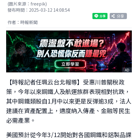
(圖片來源：freepik)
發布時間：2025-03-12 14:08:54
分享
作者：時報新聞
AD
【時報記者任珮云台北報導】受惠川普關稅政
策，今年以來鋼鐵人及航運族群表現相對抗跌，
其中鋼鐵類股自1月中以來更是反彈逾3成，法人
建議在資產配置上，適度納入傳產、金融等民生
必需產業。
美國預計從今年3/12開始對各國鋼鐵和鋁製品課