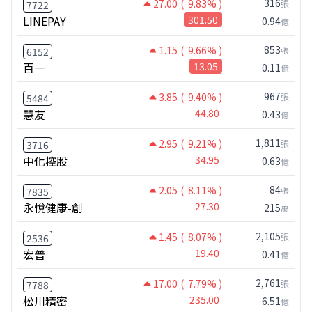
316
27.00
( 9.83% )
張
7722
LINEPAY
301.50
0.94
億
853
1.15
( 9.66% )
張
6152
百一
13.05
0.11
億
967
3.85
( 9.40% )
張
5484
慧友
44.80
0.43
億
1,811
2.95
( 9.21% )
張
3716
中化控股
34.95
0.63
億
84
2.05
( 8.11% )
張
7835
永悅健康-創
27.30
215
萬
2,105
1.45
( 8.07% )
張
2536
宏普
19.40
0.41
億
2,761
17.00
( 7.79% )
張
7788
松川精密
235.00
6.51
億