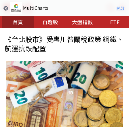
MultiCharts
開啟
首頁
自選股
大盤指數
ETF
《台北股市》受惠川普關稅政策 鋼鐵、
航運抗跌配置