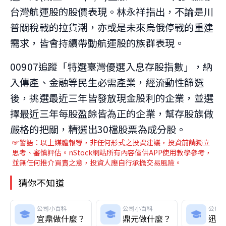
台灣航運股的股價表現。林永祥指出，不論是川
普關稅戰的拉貨潮，亦或是未來烏俄停戰的重建
需求，皆會持續帶動航運股的族群表現。
00907追蹤「特選臺灣優選入息存股指數」，納
入傳產、金融等民生必需產業，經流動性篩選
後，挑選最近三年皆發放現金股利的企業，並選
擇最近三年每股盈餘皆為正的企業，幫存股族做
嚴格的把關，精選出30檔股票為成分股。
☞警語：以上媒體報導，非任何形式之投資建議，投資前請獨立
思考、審慎評估。nStock網站所有內容僅供APP使用教學參考，
並無任何推介買賣之意，投資人應自行承擔交易風險。
猜你不知道
公司小百科
公司小百科
公司
宜鼎做什麼？
鼎元做什麼？
迅杰