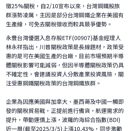
徵25%關稅，自2/10宣布以來，台灣鋼鐵股族
群漲勢凌厲，主因是部分台灣鋼鐵企業在美國有
生產線，可免去關稅徵收而較具競爭優勢。
永豐台灣優選入息存股ETF(00907)基金經理人
林永祥指出，川普關稅政策是長線題材，政策受
惠的是可在美國生產的台廠，目前市場預期半導
體關稅影響可能減弱，但因半導體關稅政策仍具
不確定性，會建議投資人分散產業投資風險，關
注受惠鋼鐵關稅政策的台灣鋼鐵族群。
企業為因應美國與加拿大、墨西哥及中國一觸即
發的關稅貿易戰，正提前進行備貨，航運需求的
提升，帶動運價上漲，波羅的海綜合指數(BDI)
近一周(截至2025/3/5)上漲10.43%，同步激勵