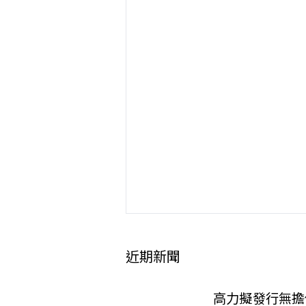
近期新聞
高力擬發行無擔