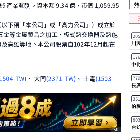
熱
 產業類別。資本額 9.34 億，市值 1,059.95
（以下稱「本公司」或「高力公司」）成立於
械五金等金屬製品之加工、板式熱交換器及熱能
20
川
及高雄等地。本公司股票自102年12月起在
17
中
(1504-TW)
、 大同
(2371-TW)
、 士電
(1503-
77
長
35
柏
80
台
AD