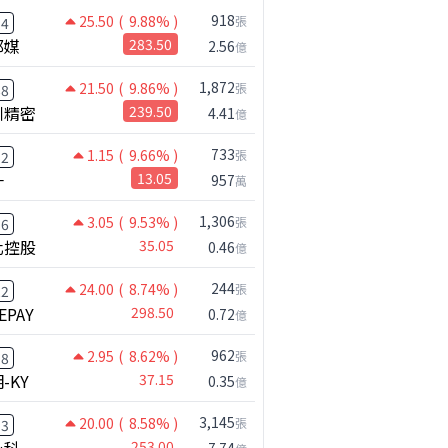
918
25.50
( 9.88% )
張
54
邦媒
283.50
2.56
億
1,872
21.50
( 9.86% )
張
88
川精密
239.50
4.41
億
733
1.15
( 9.66% )
張
52
一
13.05
957
萬
1,306
3.05
( 9.53% )
張
16
化控股
35.05
0.46
億
244
24.00
( 8.74% )
張
22
EPAY
298.50
0.72
億
962
2.95
( 8.62% )
張
38
-KY
37.15
0.35
億
3,145
20.00
( 8.58% )
張
33
253.00