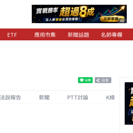
AD
ETF
應用市集
新聞話題
名師專欄
分享
法說報告
新聞
PTT討論
K線