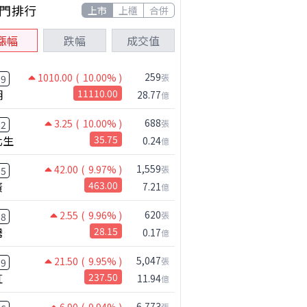
門排行
上市
上櫃
合併
漲幅
跌幅
成交值
259
1010.00
( 10.00% )
張
59
湖
11110.00
28.77
億
688
3.25
( 10.00% )
張
62
化生
35.75
0.24
億
1,559
42.00
( 9.97% )
張
95
廣
463.00
7.21
億
620
2.55
( 9.96% )
張
18
騰
28.15
0.17
億
5,047
21.50
( 9.95% )
張
39
虹
237.50
11.94
億
6,773
張