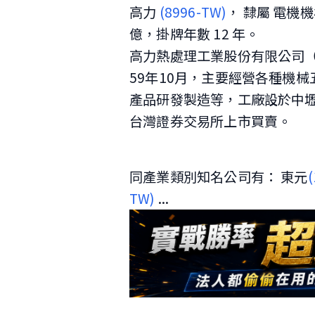
高力
(8996-TW)
， 隸屬 電機機械
億，掛牌年數 12 年。
高力熱處理工業股份有限公司
59年10月，主要經營各種機
產品研發製造等，工廠設於中壢
台灣證券交易所上市買賣。
同產業類別知名公司有： 東元
TW)
...