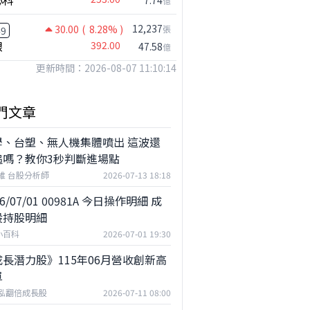
心科
7.74
億
12,237
30.00
( 8.28% )
張
49
銀
392.00
47.58
億
更新時間：2026-08-07 11:10:14
門文章
學、台塑、無人機集體噴出 這波還
追嗎？教你3秒判斷進場點
維 台股分析師
2026-07-13 18:18
26/07/01 00981A 今日操作明細 成
股持股明細
小百科
2026-07-01 19:30
長潛力股》115年06月營收創新高
單
泓翻倍成長股
2026-07-11 08:00