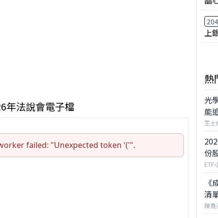
晶
20
上
熱
光
026年法說會電子檔
能
王士
20
份
ETF
《成
清
陳喬