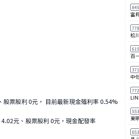
84
富
77
松
61
百
37
中
77
LIN
6元、股票股利 0元， 目前最新現金殖利率 0.54%
55
東明
 4.02元、股票股利 0元，現金配發率
65