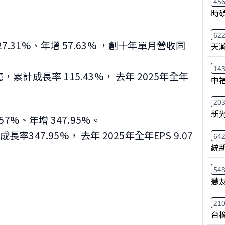
45
時
62
7.31%、年增 57.63%
，創十年單月營收同
天
14
1億，累計成長率 115.43%，
去年 2025年全年
中
20
新
9.57%、年增 347.95%。
計成長率347.95%，
去年 2025年全年EPS 9.07
64
統
54
慧
21
台