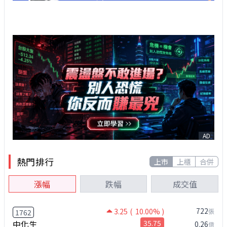
AD
熱門排行
上市
上櫃
合併
漲幅
跌幅
成交值
722
3.25
( 10.00% )
張
1762
中化生
35.75
0.26
億