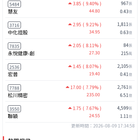
967
3.85
( 9.40% )
張
5484
慧友
44.80
0.43
億
1,811
2.95
( 9.21% )
張
3716
中化控股
34.95
0.63
億
84
2.05
( 8.11% )
張
7835
永悅健康-創
27.30
215
萬
2,105
1.45
( 8.07% )
張
2536
宏普
19.40
0.41
億
2,761
17.00
( 7.79% )
張
7788
松川精密
235.00
6.51
億
4,599
1.75
( 7.67% )
張
3550
聯穎
24.55
1.11
億
更新時間：2026-08-09 17:34:58