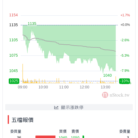
顯示漲跌停
五檔報價
委買量
買價
賣價
委賣量
36
1040
1050
3