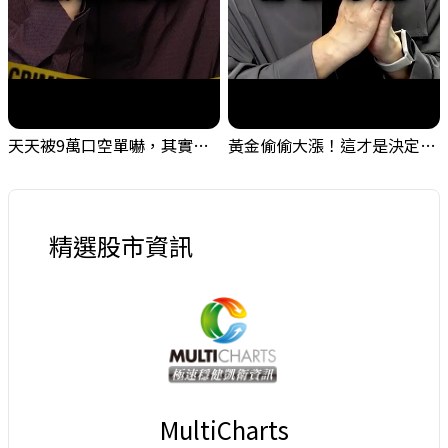
天天被9萬口空單嚇，其實你盯錯地方了｜Mr.Jimmy高志銘 #台股 #外資期貨 #融資
黃金偷偷大漲！這才是決定台股生死的「真風向球」！｜Mr.Jimmy高志銘 #黃金 #美元指數 #聯準會
精選股市資訊
MultiCharts