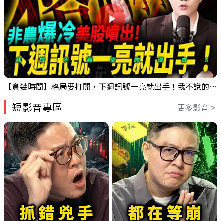
【貪婪時間】格局要打開，下週訊號一亮就出手！我不說的話還真一堆人不知道！｜錢進大趨勢 Mr.智霖 陳 2026/08/08
短影音專區
更多影音 >