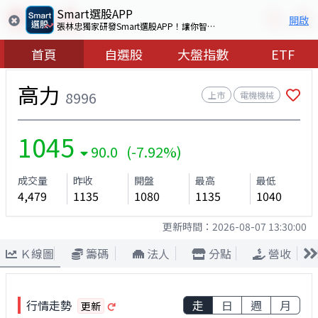
Smart選股APP
開啟
張林忠獨家研發Smart選股APP！讓你智慧看盤選出好股票
首頁
自選股
大盤指數
ETF
高力
8996
上市
電機機械
1045
90.0 (-7.92%)
成交量
昨收
開盤
最高
最低
4,479
1135
1080
1135
1040
更新時間：
2026-08-07 13:30:00
Ｋ線圖
籌碼
法人
分點
營收
行情走勢
走
日
週
月
更新