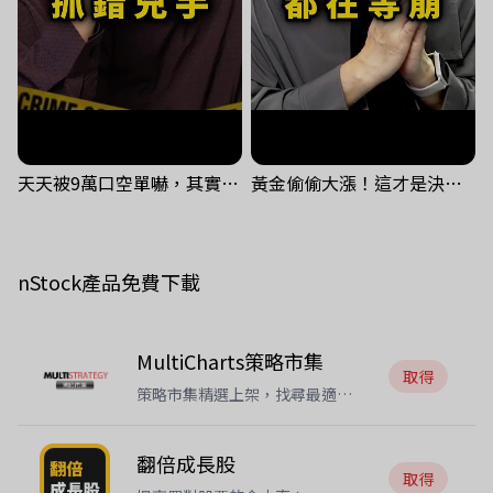
天天被9萬口空單嚇，其實你盯錯地方了｜Mr.Jimmy高志銘 #台股 #外資期貨 #融資
黃金偷偷大漲！這才是決定台股生死的「真風向球」！｜Mr.Jimmy高志銘 #黃金 #美元指數 #聯準會
nStock產品免費下載
MultiCharts策略市集
取得
策略市集精選上架，找尋最適合
你的自動交易
翻倍成長股
取得