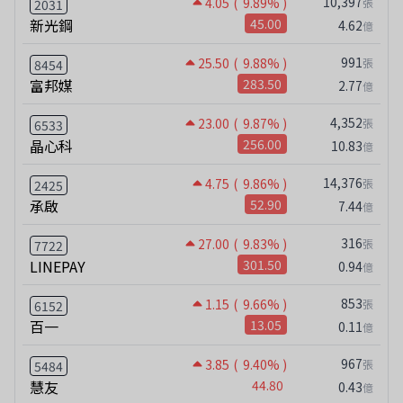
10,397
4.05
( 9.89% )
張
2031
新光鋼
45.00
4.62
億
991
25.50
( 9.88% )
張
8454
富邦媒
283.50
2.77
億
4,352
23.00
( 9.87% )
張
6533
晶心科
256.00
10.83
億
14,376
4.75
( 9.86% )
張
2425
承啟
52.90
7.44
億
316
27.00
( 9.83% )
張
7722
LINEPAY
301.50
0.94
億
853
1.15
( 9.66% )
張
6152
百一
13.05
0.11
億
967
3.85
( 9.40% )
張
5484
慧友
44.80
0.43
億