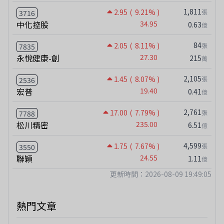
1,811
2.95
( 9.21% )
張
3716
中化控股
34.95
0.63
億
84
2.05
( 8.11% )
張
7835
永悅健康-創
27.30
215
萬
2,105
1.45
( 8.07% )
張
2536
宏普
19.40
0.41
億
2,761
17.00
( 7.79% )
張
7788
松川精密
235.00
6.51
億
4,599
1.75
( 7.67% )
張
3550
聯穎
24.55
1.11
億
更新時間：2026-08-09 19:49:05
熱門文章