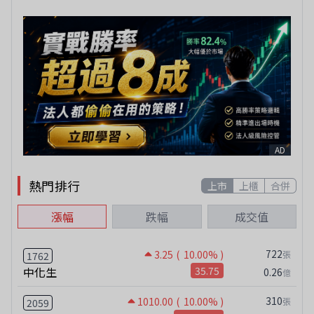
AD
熱門排行
上市
上櫃
合併
漲幅
跌幅
成交值
722
3.25
( 10.00% )
張
1762
中化生
35.75
0.26
億
310
1010.00
( 10.00% )
張
2059