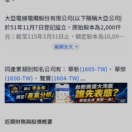
大亞電線電纜股份有限公司(以下簡稱大亞公司)
於51年11月7日登記設立，原始股本為2,000仟
元；截至115年3月31日止，額定股本為10,000,0
00仟元，實收股本為7,852,619仟元，分為785,2
展開全文
61,944股，每股面額10元。大亞公司以產銷電線
電纜及委託營造廠興建商業大樓出租、出售等為
同產業類別知名公司有： 華新
(1605-TW)
、 華榮
主要業務。大亞公司股票自77年12月12日起在台
(1608-TW)
、 聲寶
(1604-TW)
...
灣證券交易所上市買賣。
AD
近期財務與股價概要