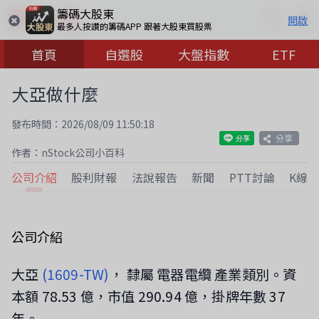
籌碼大股東
開啟
最多人按讚的籌碼APP 跟著大股東買股票
首頁
自選股
大盤指數
ETF
大亞做什麼
發布時間：2026/08/09 11:50:18
分享
作者：nStock公司小百科
公司介紹
股利財報
法說報告
新聞
PTT討論
K線
公司介紹
大亞
(1609-TW)
， 隸屬 電器電纜 產業類別。資
本額 78.53 億，市值 290.94 億，掛牌年數 37
年。