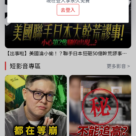
現在登入享永久免費
去登入
【出事啦】美國淪小偷！？聯手日本狂砸50億幹荒謬事！美元急殺黃金噴發，外資準備血洗台股！？｜ Mr.永年 李｜ 盤後講股 Mr.永年 李 2026 / 08 / 06
短影音專區
更多影音 >