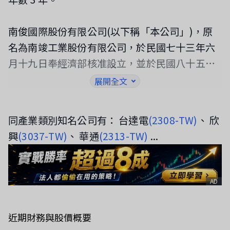
南俊國際股份有限公司(以下稱「本公司」)，原
名為南竣工業股份有限公司，於民國七十三年六
月十九日奉經濟部核准設立，並於民國八十五年
九月更名為南俊國際股份有限公司，註冊地址為
展開全文
桃園市桃園區幸福路 202號 6樓。本公司及子公
司(以下併稱 「合併公司」)主要營業項目為鋼珠
同產業類別知名公司有： 台達電
(2308-TW)
、 欣
導軌之研發、製造及買賣。
興
(3037-TW)
、 華通
(2313-TW)
...
AD
近期財務與股價概要