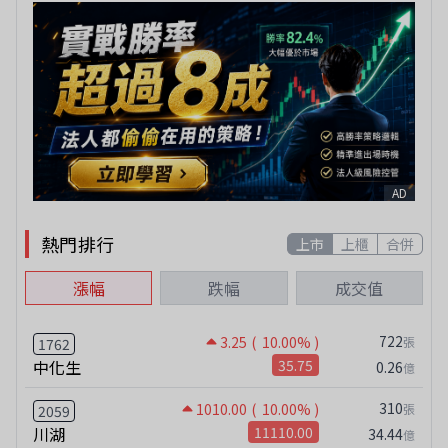
AD
熱門排行
上市
上櫃
合併
漲幅
跌幅
成交值
722
3.25
( 10.00% )
張
1762
中化生
35.75
0.26
億
310
1010.00
( 10.00% )
張
2059
川湖
11110.00
34.44
億