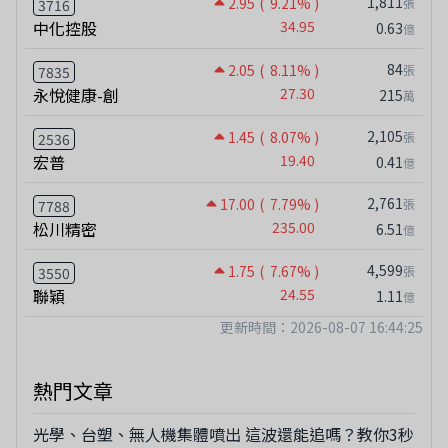
1,811
2.95
( 9.21% )
張
3716
中化控股
34.95
0.63
億
84
2.05
( 8.11% )
張
7835
永悅健康-創
27.30
215
萬
2,105
1.45
( 8.07% )
張
2536
宏普
19.40
0.41
億
2,761
17.00
( 7.79% )
張
7788
松川精密
235.00
6.51
億
4,599
1.75
( 7.67% )
張
3550
聯穎
24.55
1.11
億
更新時間：2026-08-07 16:44:25
熱門文章
光學、台塑、無人機集體噴出 這波還能追嗎？教你3秒