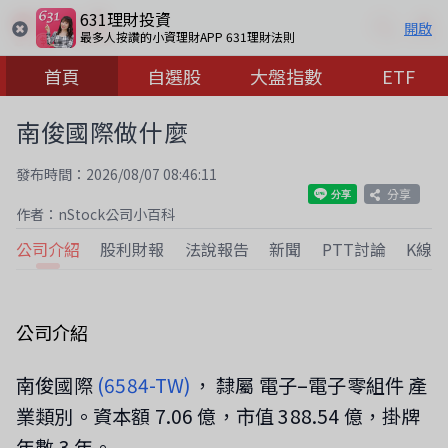
631理財投資
開啟
最多人按讚的小資理財APP 631理財法則
首頁
自選股
大盤指數
ETF
南俊國際做什麼
發布時間：2026/08/07 08:46:11
分享
作者：nStock公司小百科
公司介紹
股利財報
法說報告
新聞
PTT討論
K線
公司介紹
南俊國際
(6584-TW)
， 隸屬 電子–電子零組件 產
業類別。資本額 7.06 億，市值 388.54 億，掛牌
年數 3 年。