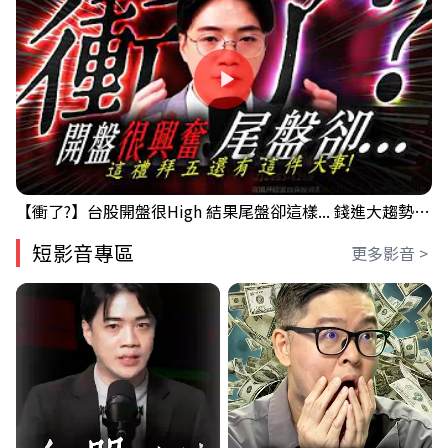
【衝了?】台股開盤很High 結果尾盤卻這樣... 錢進大趨勢 Mr.智霖 陳 2026/08/05
短影音專區
更多影音 >