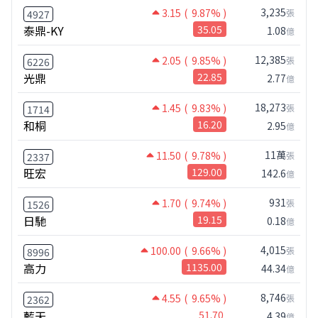
3,235
3.15
( 9.87% )
張
4927
泰鼎-KY
35.05
1.08
億
12,385
2.05
( 9.85% )
張
6226
光鼎
22.85
2.77
億
18,273
1.45
( 9.83% )
張
1714
和桐
16.20
2.95
億
11萬
11.50
( 9.78% )
張
2337
旺宏
129.00
142.6
億
931
1.70
( 9.74% )
張
1526
日馳
19.15
0.18
億
4,015
100.00
( 9.66% )
張
8996
高力
1135.00
44.34
億
8,746
4.55
( 9.65% )
張
2362
藍天
51.70
4.39
億