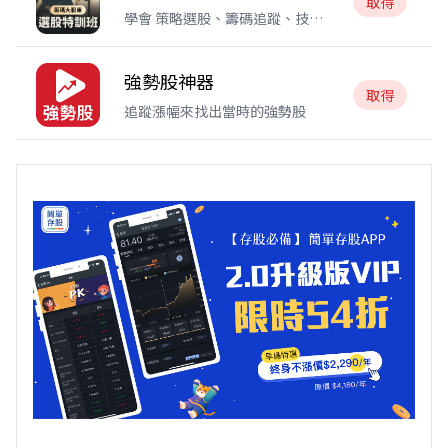
取得
學會 策略選股、籌碼追蹤、技術
分析 選出
強勢股神器
取得
追蹤漲幅來找出當時的強勢股