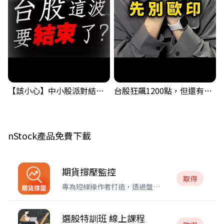
【該小心】中小股派對結束 ? 關鍵訊號都指向...
台股狂飆1200點，但還有兩關沒過｜Mr.Jimmy高志銘 #台股 #期貨 #加權指數
nStock產品免費下載
期貨撐壓監控
取得
專為短線操作者打造，透過盤中
自動判斷台指
選股特訓班 線上課程