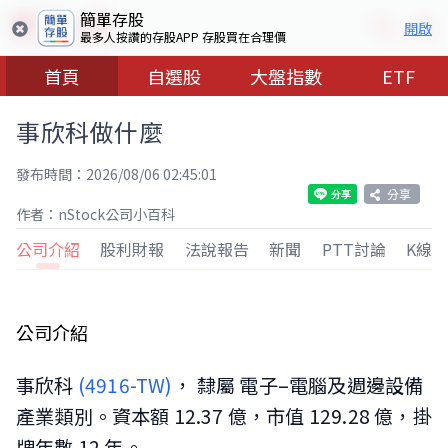
簡單存股
開啟
最多人按讚的存股APP 存股買在合理價
首頁
自選股
大盤指數
ETF
事欣科做什麼
發布時間：2026/08/06 02:45:01
分享
作者：nStock公司小百科
公司介紹
股利財報
法說報告
新聞
PTT討論
K線
公司介紹
事欣科
(4916-TW)
， 隸屬 電子–電腦及週邊設備
產業類別。資本額 12.37 億，市值 129.28 億，掛
牌年數 12 年。