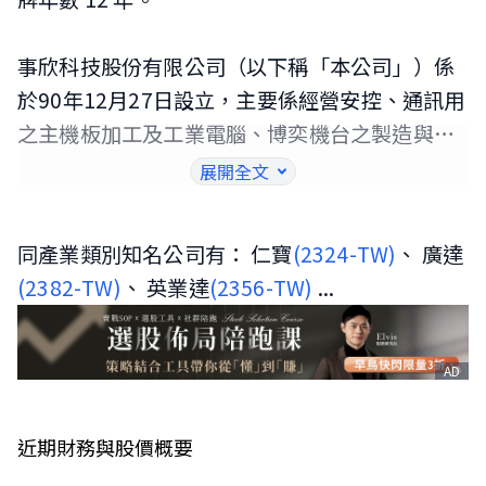
事欣科技股份有限公司（以下稱「本公司」）係
於90年12月27日設立，主要係經營安控、通訊用
之主機板加工及工業電腦、博奕機台之製造與銷
售。本公司股票於98年12月經金融監督管理委員
展開全文
會證券期貨局（證期局）核准補辦公開發行並在
財團法人中華民國證券櫃檯買賣中心之興櫃股票
同產業類別知名公司有： 仁寶
(2324-TW)
、 廣達
櫃檯買賣，並於102年11月21日掛牌上市。
(2382-TW)
、 英業達
(2356-TW)
...
AD
近期財務與股價概要