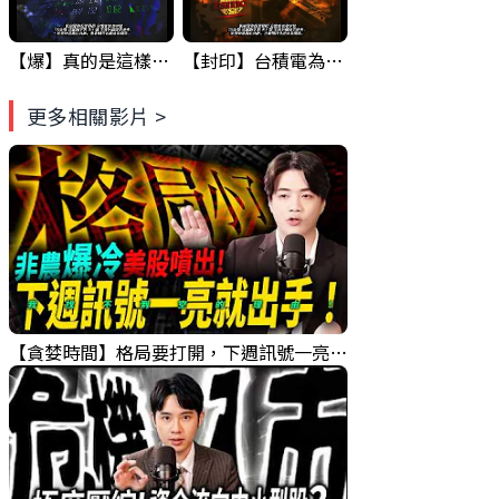
【爆】真的是這樣嗎 ? 財 爆 危機...GOOGLE&台積電 已經示範一次了.... ! #科技四巨頭 #股票分析 #投資
【封印】台積電為什麼漲不上去? 原因竟然是... #台積電 #股票分析 #投資
更多相關影片 >
【貪婪時間】格局要打開，下週訊號一亮就出手！我不說的話還真一堆人不知道！｜錢進大趨勢 Mr.智霖 陳 2026/08/08