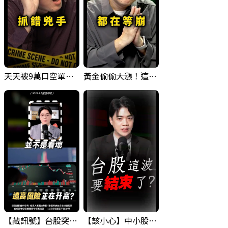
天天被9萬口空單嚇，其實你盯錯地方了｜Mr.Jimmy高志銘 #台股 #外資期貨 #融資
黃金偷偷大漲！這才是決定台股生死的「真風向球」！｜Mr.Jimmy高志銘 #黃金 #美元指數 #聯準會
【藏訊號】台股突破季線，週一我提醒了這個關鍵訊號
【該小心】中小股派對結束 ? 關鍵訊號都指向...