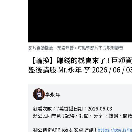
影片自動播放，預設靜音，可點擊影片下方取消靜音
【輪換】賺錢的機會來了 ! 巨額
盤後講股 Mr.永年 李 2026 / 06 / 0
李永年
觀看次數：7萬
首播日期：2026-06-03
好公民四守則 l 記得、訂閱、分享 、按讚、開啟
獅公傳奇APP ios & 安卓 連結 l
https://pse.is/