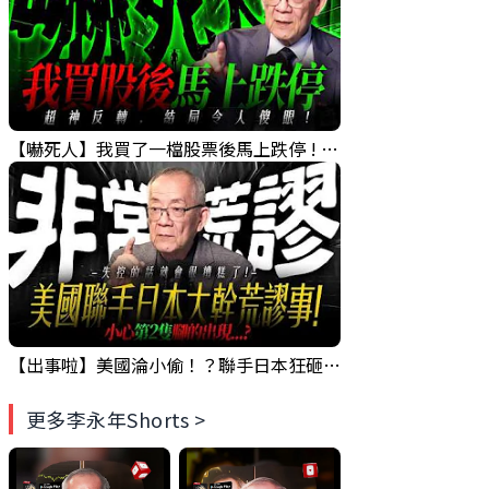
【嚇死人】我買了一檔股票後馬上跌停 ! 超神反轉，結局令人傻眼 !｜ Mr.永年 李｜ 盤後講股 Mr.永年 李 2026 / 08 / 07
【出事啦】美國淪小偷！？聯手日本狂砸50億幹荒謬事！美元急殺黃金噴發，外資準備血洗台股！？｜ Mr.永年 李｜ 盤後講股 Mr.永年 李 2026 / 08 / 06
更多李永年Shorts >