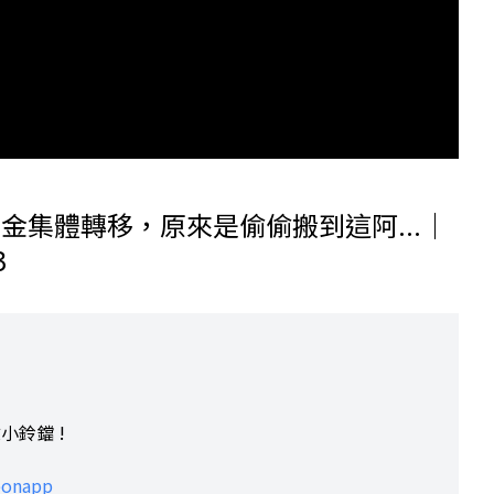
資金集體轉移，原來是偷偷搬到這阿...｜
3
小鈴鐺 !
leonapp