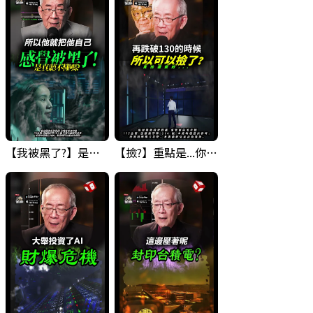
【我被黑了?】是真的聽不懂嗎...還是... #股票分析 #因果分析
【撿?】重點是...你敢撿嗎? 要撿什麼??? #科技四巨頭 #股票分析 #投資