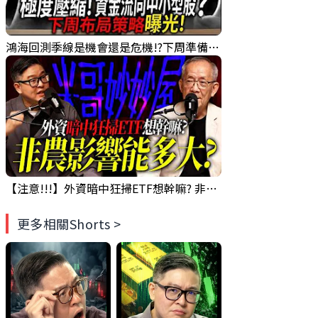
鴻海回測季線是機會還是危機!?下周準備幹大事?｜0807 #3661 #2317 #2317鴻海
【注意!!!】外資暗中狂掃ETF想幹嘛? 非農影響能多大?!｜ Mr.永年 李 / Mr.JIMMY 高志銘 / 理財有夠跩
更多相關Shorts >