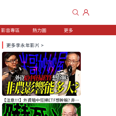
影音專區
熱力圖
更多
更多李永年影片 >
【注意!!!】外資暗中狂掃ETF想幹嘛? 非農影響能多大?!｜ Mr.永年 李 / Mr.JIMMY 高志銘 / 理財有夠跩