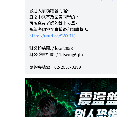
歡迎大家踴躍發問喔~
直播中來不及回答同學的，
可填寫✒️老師的線上表單📝
永年老師會在直播後和您聯繫 📞
https://reurl.cc/9WXR18
獅公粉絲團: / leon2858
獅公臉書社團: / 1dswug6qfp
諮詢專線☎️：02-2653-8299