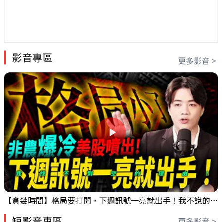
影音專區
更多影音 >
【貪婪時間】格局要打開，下週訊號一亮就出手！我不說的話還真一堆人不知道！｜錢進大趨勢 Mr.智霖 陳 2026/08/08
短影音專區
更多影音 >