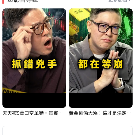
天天被9萬口空單嚇，其實你盯錯地方了｜Mr.Jimmy高志銘 #台股 #外資期貨 #融資
黃金偷偷大漲！這才是決定台股生死的「真風向球」！｜Mr.Jimmy高志銘 #黃金 #美元指數 #聯準會