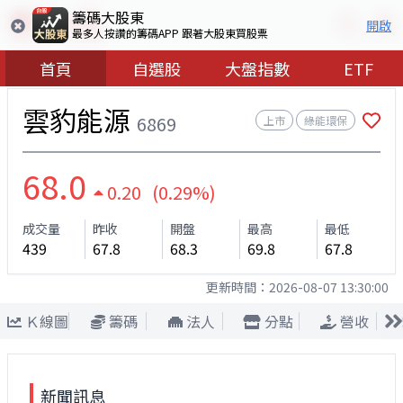
籌碼大股東
開啟
最多人按讚的籌碼APP 跟著大股東買股票
首頁
自選股
大盤指數
ETF
雲豹能源
6869
上市
綠能環保
68.0
0.20 (0.29%)
成交量
昨收
開盤
最高
最低
439
67.8
68.3
69.8
67.8
更新時間：
2026-08-07 13:30:00
Ｋ線圖
籌碼
法人
分點
營收
新聞訊息