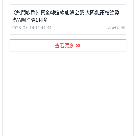
《熱門族群》資金轉進綠能躲空襲 太陽能兩檔強勢
矽晶圓指標1利多
2026-07-14 11:41:34
時報新聞
查看更多