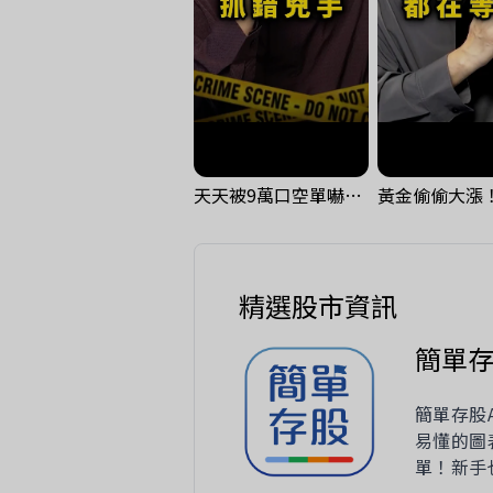
天天被9萬口空單嚇，其實你盯錯地方了｜Mr.Jimmy高志銘 #台股 #外資期貨 #融資
精選股市資訊
簡單
簡單存股
易懂的圖
單！新手