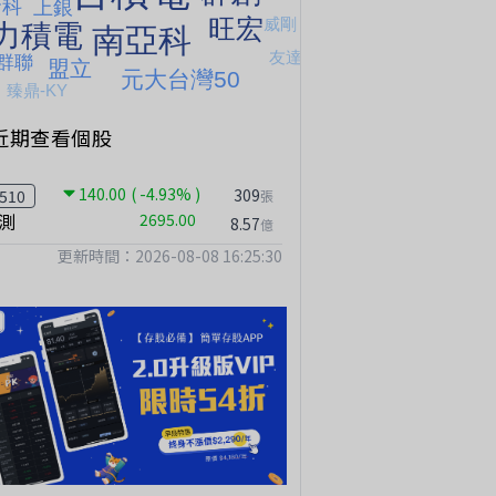
近期查看個股
140.00
( -4.93% )
台股狂飆1200點，但還有兩關沒過｜Mr.Jimmy高志銘 #台股 #期貨 #加權指數
【我被黑了?】是真的聽不懂嗎...還是... #股票分析 #因果分析
撐台股的不是投信，是買ETF的你自己｜Mr.Jimmy高志銘 #ETF #投信買超 #台股
309
510
張
測
2695.00
8.57
億
更新時間：2026-08-08 16:25:30