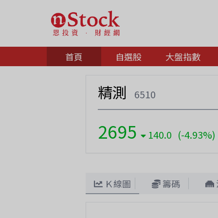
首頁
自選股
大盤指數
精測
6510
2695
140.0 (-4.93%)
Ｋ線圖
籌碼