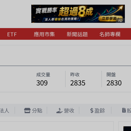
AD
ETF
應用市集
新聞話題
名師專欄
成交量
昨收
開盤
309
2835
2830
法人
分點
營收
盈餘