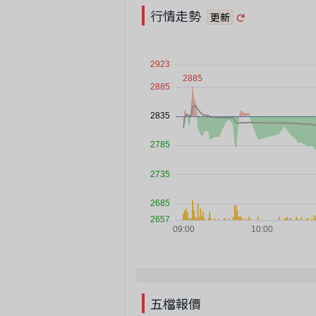
行情走勢
更新
五檔報價