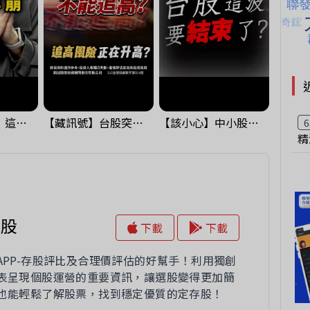
黃金偷偷大漲！這才是決定台股生死的「真風向球」！｜Mr.Jimmy高志銘 #黃金 #美元指數 #聯準會
【藏訊號】台股突破季線，週一我提醒了這個關鍵訊號
【該小心】中小股派對結束 ? 關鍵訊號都指向...
6
精
存股
下載
下載
APP-存股評比及合理價評估的好幫手！利用獨創
表呈現個股運營的重要資訊，讓選股變得更加簡
也能輕鬆了解股票，找到穩定優質的定存股！