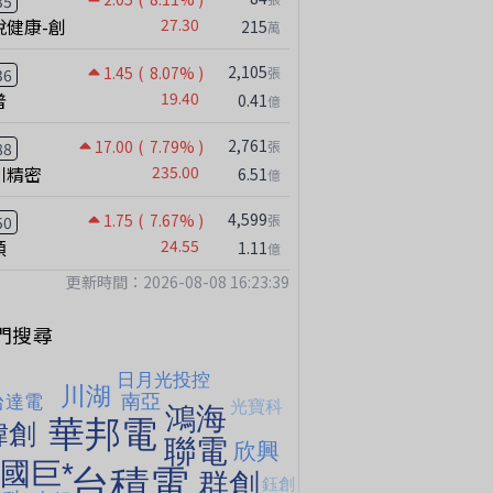
35
悅健康-創
27.30
215
萬
2,105
1.45
( 8.07% )
張
36
普
19.40
0.41
億
2,761
17.00
( 7.79% )
張
88
川精密
235.00
6.51
億
4,599
1.75
( 7.67% )
張
50
【嚇死人】我買了一檔股票後馬上跌停 ! 超神反轉，結局令人傻眼 !｜ Mr.永年 李｜ 盤後講股 Mr.永年 李 2026 / 08 / 07
穎
24.55
1.11
億
更新時間：2026-08-08 16:23:39
門搜尋