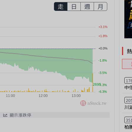
走
日
週
月
17
中
20
川
顯示漲跌停
35
柏