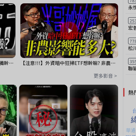
78
永
25
宏
77
松
35
鴻海回測季線是機會還是危機!?下周準備幹大事?｜0807 #3661 #2317 #2317鴻海
【注意!!!】外資暗中狂掃ETF想幹嘛? 非農影響能多大?!｜ Mr.永年 李 / Mr.JIMMY 高志銘 / 理財有夠跩
聯
更多影音 >
熱