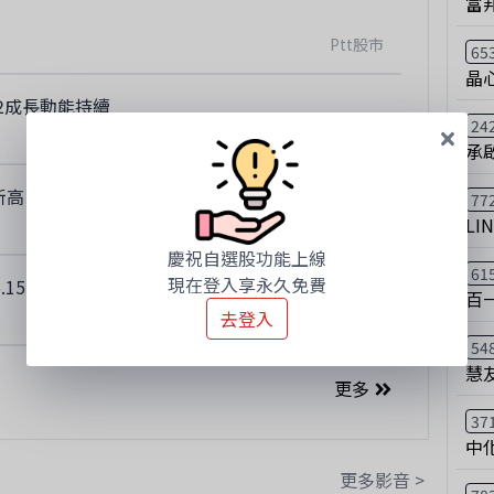
富
Ptt股市
65
晶
2成長動能持續
24
時報新聞
承
新高
77
LI
時報新聞
慶祝自選股功能上線
61
現在登入享永久免費
15億元，年增49.87%
百
時報新聞
去登入
54
慧
更多
37
中
更多影音 >