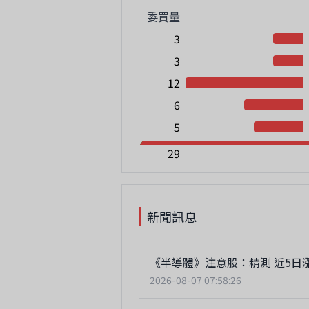
委買量
3
3
12
6
5
29
新聞訊息
《半導體》注意股：精測 近5日漲2
2026-08-07 07:58:26