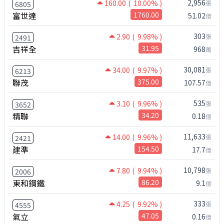
2,956
160.00
( 10.00% )
張
6805
富世達
1760.00
51.02
億
303
2.90
( 9.98% )
張
2491
吉祥全
31.95
968
萬
30,081
34.00
( 9.97% )
張
6213
聯茂
375.00
107.57
億
535
3.10
( 9.96% )
張
3652
精聯
34.20
0.18
億
11,633
14.00
( 9.96% )
張
2421
建準
154.50
17.7
億
10,798
7.80
( 9.94% )
張
2006
東和鋼鐵
86.20
9.1
億
333
4.25
( 9.92% )
張
4555
氣立
47.05
0.16
億