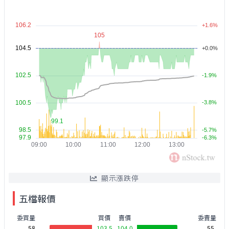
顯示漲跌停
五檔報價
委買量
買價
賣價
委賣量
58
103.5
104.0
55