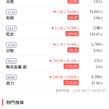
光鼎
22.85
2.93
億
19,041
1.45
( 9.83% )
張
1714
和桐
16.20
3.08
億
12萬
11.50
( 9.78% )
張
2337
旺宏
129.00
150.97
億
1,766
1.70
( 9.74% )
張
1526
日馳
19.15
0.34
億
231
155.00
( 9.71% )
張
7610
聯友金屬-創
1750.00
3.9
億
4,289
100.00
( 9.66% )
張
8996
高力
1135.00
47.45
億
更新時間：2026-08-07 04:59:58
熱門搜尋