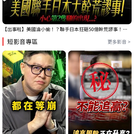
【出事啦】美國淪小偷！？聯手日本狂砸50億幹荒謬事！美元急殺黃金噴發，外資準備血洗台股！？｜ Mr.永年 李｜ 盤後講股 Mr.永年 李 2026 / 08 / 06
短影音專區
更多影音 >