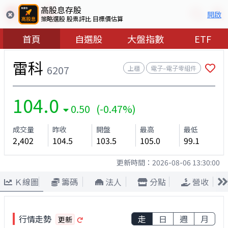
高股息存股
開啟
策略選股 股票評比 目標價估算
首頁
自選股
大盤指數
ETF
雷科
6207
上櫃
電子–電子零組件
104.0
0.50 (-0.47%)
成交量
昨收
開盤
最高
最低
2,402
104.5
103.5
105.0
99.1
更新時間：
2026-08-06 13:30:00
Ｋ線圖
籌碼
法人
分點
營收
行情走勢
走
日
週
月
更新