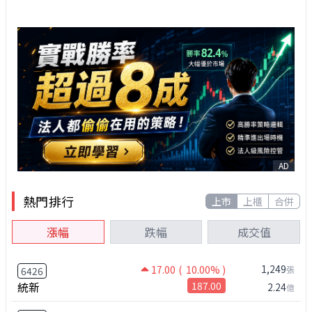
AD
熱門排行
上市
上櫃
合併
漲幅
跌幅
成交值
1,249
17.00
( 10.00% )
張
6426
統新
187.00
2.24
億