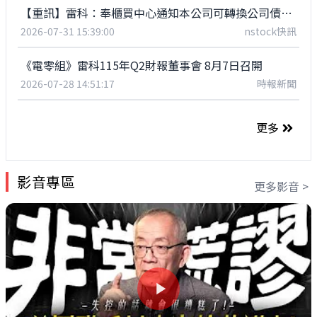
【重訊】雷科：奉櫃買中心通知本公司可轉換公司債雷科五(代號:62075)價格變動達應公布注意交易資訊標準，而公告相關訊息。
2026-07-31 15:39:00
nstock快訊
《電零組》雷科115年Q2財報董事會 8月7日召開
2026-07-28 14:51:17
時報新聞
更多
影音專區
更多影音 >