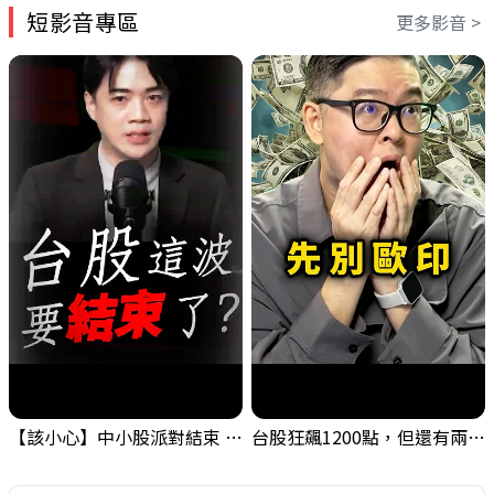
短影音專區
更多影音 >
【該小心】中小股派對結束 ? 關鍵訊號都指向...
台股狂飆1200點，但還有兩關沒過｜Mr.Jimmy高志銘 #台股 #期貨 #加權指數