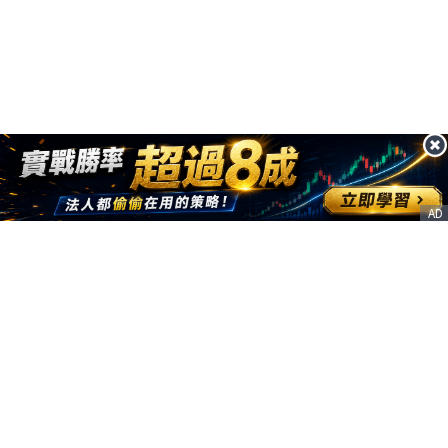
AD
客服信箱
service@nstock.tw