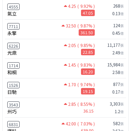
268
4.25
( 9.92% )
張
4555
氣立
47.05
0.13
億
124
32.50
( 9.87% )
張
7711
永擎
361.50
0.45
億
11,177
2.05
( 9.85% )
張
6226
光鼎
22.85
2.49
億
15,984
1.45
( 9.83% )
張
1714
和桐
16.20
2.58
億
877
1.70
( 9.74% )
張
1526
日馳
19.15
0.17
億
3,303
2.85
( 8.55% )
張
3543
州巧
36.15
1.2
億
582
42.00
( 7.03% )
張
6831
639.00