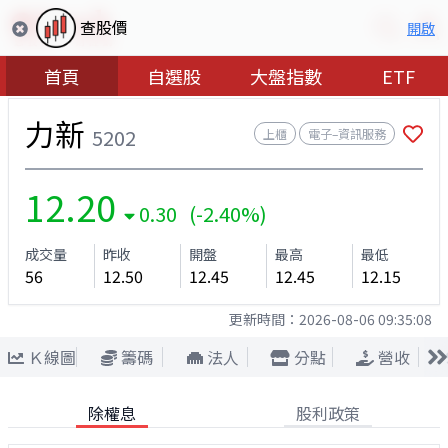
查股價
開啟
首頁
自選股
大盤指數
ETF
力新
5202
上櫃
電子–資訊服務
12.20
0.30 (-2.40%)
成交量
昨收
開盤
最高
最低
56
12.50
12.45
12.45
12.15
更新時間：
2026-08-06 09:35:08
Ｋ線圖
籌碼
法人
分點
營收
除權息
股利政策