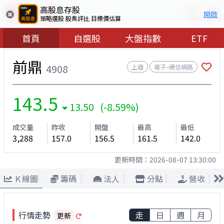
高股息存股
開啟
策略選股 股票評比 目標價估算
首頁
自選股
大盤指數
ETF
前鼎
4908
上櫃
電子–通信網路
143.5
13.50 (-8.59%)
成交量
昨收
開盤
最高
最低
3,288
157.0
156.5
161.5
142.0
更新時間：
2026-08-07 13:30:00
Ｋ線圖
籌碼
法人
分點
營收
行情走勢
走
日
週
月
更新