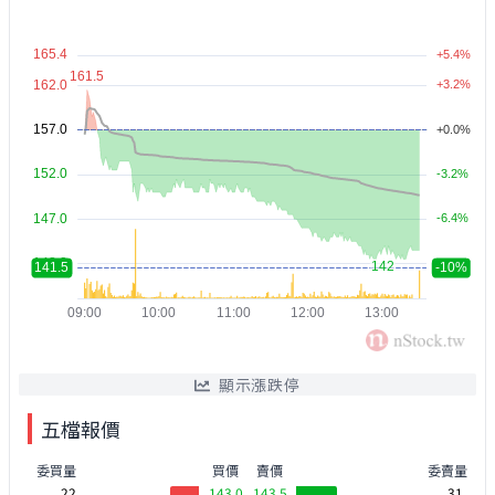
顯示漲跌停
五檔報價
委買量
買價
賣價
委賣量
22
143.0
143.5
31