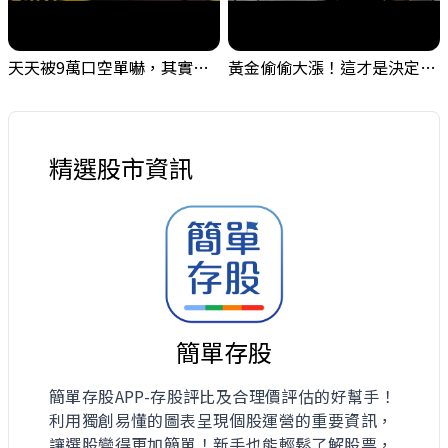
天天被9萬口空單嚇，其實你盯錯地方了｜Mr.Jimmy高志銘 #台股 #外資期貨 #融資
黃金偷偷大漲！這才是決定台股生死的「真風向球」！｜Mr.Jimmy高志銘 #黃金 #美元指數 #聯準會
精選股市資訊
簡單存股
簡單存股APP-存股評比及合理價評估的好幫手！
利用獨創易懂的圖表呈現個股運營的重要資訊，
讓選股變得更加簡單！新手也能輕鬆了解股票，