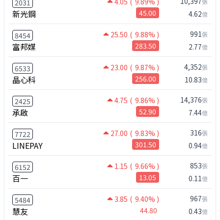
10,397
4.05
( 9.89% )
張
2031
新光鋼
45.00
4.62
億
991
25.50
( 9.88% )
張
8454
富邦媒
283.50
2.77
億
4,352
23.00
( 9.87% )
張
6533
晶心科
256.00
10.83
億
14,376
4.75
( 9.86% )
張
2425
承啟
52.90
7.44
億
316
27.00
( 9.83% )
張
7722
LINEPAY
301.50
0.94
億
853
1.15
( 9.66% )
張
6152
百一
13.05
0.11
億
967
3.85
( 9.40% )
張
5484
慧友
44.80
0.43
億