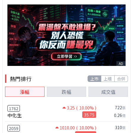
AD
熱門排行
上市
上櫃
合併
漲幅
跌幅
成交值
722
3.25
( 10.00% )
張
1762
中化生
35.75
0.26
億
310
1010.00
( 10.00% )
張
2059