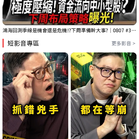
鴻海回測季線是機會還是危機!?下周準備幹大事?｜0807 #3661 #2317 #2317鴻海
短影音專區
更多影音 >