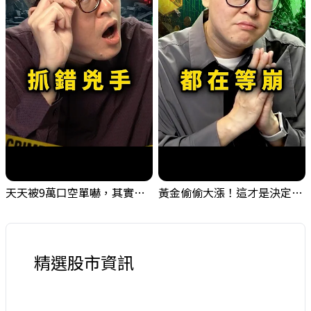
天天被9萬口空單嚇，其實你盯錯地方了｜Mr.Jimmy高志銘 #台股 #外資期貨 #融資
黃金偷偷大漲！這才是決定台股生死的「真風向球」！｜Mr.Jimmy高志銘 #黃金 #美元指數 #聯準會
精選股市資訊