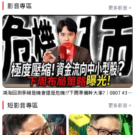
影音專區
更多影音 >
鴻海回測季線是機會還是危機!?下周準備幹大事?｜0807 #3661 #2317 #2317鴻海
短影音專區
更多影音 >