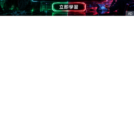
AD
客服信箱
service@nstock.tw
商業合作
點擊前往 >
訂單查詢
客服支援
序號兌換
© 2020. 凱衛資訊股份有限公司(統編:21261212) All Rights Reserved.
nStock is one brand of K WAY Information. Ｖ2.0.3.6