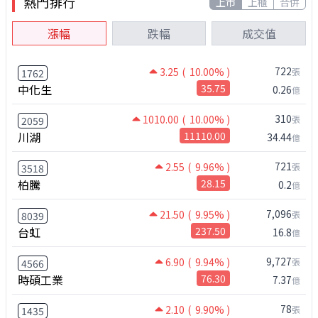
熱門排行
上市
上櫃
合併
漲幅
跌幅
成交值
722
3.25
( 10.00% )
張
1762
中化生
35.75
0.26
億
310
1010.00
( 10.00% )
張
2059
川湖
11110.00
34.44
億
721
2.55
( 9.96% )
張
3518
柏騰
28.15
0.2
億
7,096
21.50
( 9.95% )
張
8039
台虹
237.50
16.8
億
9,727
6.90
( 9.94% )
張
4566
時碩工業
76.30
7.37
億
78
2.10
( 9.90% )
張
1435