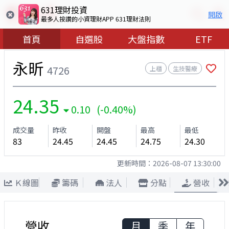
631理財投資
開啟
最多人按讚的小資理財APP 631理財法則
首頁
自選股
大盤指數
ETF
永昕
4726
上櫃
生技醫療
24.35
0.10 (-0.40%)
成交量
昨收
開盤
最高
最低
83
24.45
24.45
24.75
24.30
更新時間：
2026-08-07 13:30:00
Ｋ線圖
籌碼
法人
分點
營收
營收
月
季
年