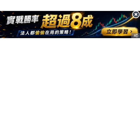
AD
客服信箱
service@nstock.tw
商業合作
點擊前往 >
訂單查詢
客服支援
序號兌換