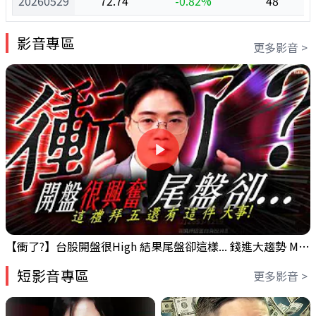
20260529
72.74
-0.82%
48
影音專區
更多影音 >
【衝了?】台股開盤很High 結果尾盤卻這樣... 錢進大趨勢 Mr.智霖 陳 2026/08/05
短影音專區
更多影音 >