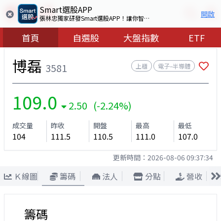
Smart選股APP
開啟
張林忠獨家研發Smart選股APP！讓你智慧看盤選出好股票
首頁
自選股
大盤指數
ETF
博磊
3581
上櫃
電子–半導體
109.0
2.50 (-2.24%)
成交量
昨收
開盤
最高
最低
104
111.5
110.5
111.0
107.0
更新時間：
2026-08-06 09:37:34
Ｋ線圖
籌碼
法人
分點
營收
籌碼