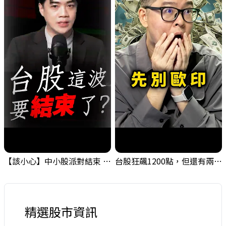
【該小心】中小股派對結束 ? 關鍵訊號都指向...
台股狂飆1200點，但還有兩關沒過｜Mr.Jimmy高志銘 #台股 #期貨 #加權指數
精選股市資訊