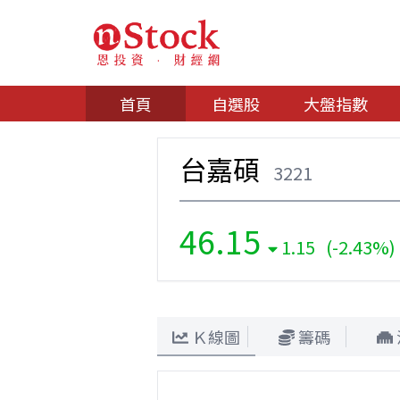
首頁
自選股
大盤指數
台嘉碩
3221
46.15
1.15 (-2.43%)
Ｋ線圖
籌碼