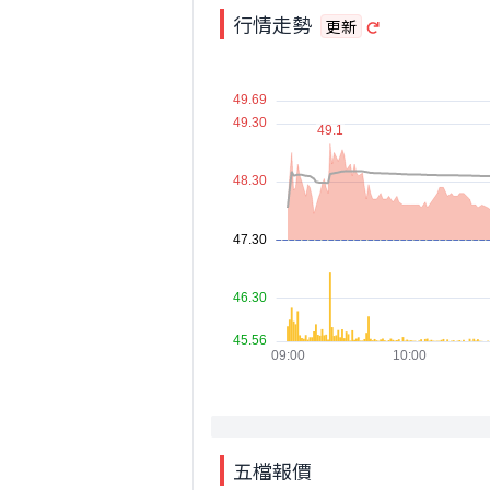
行情走勢
更新
五檔報價