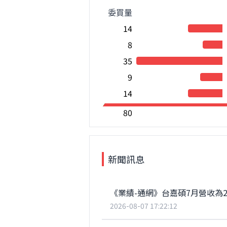
委買量
14
8
35
9
14
80
新聞訊息
《業績-通網》台嘉碩7月營收為2.
2026-08-07 17:22:12