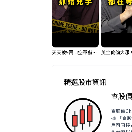
天天被9萬口空單嚇，其實你盯錯地方了｜Mr.Jimmy高志銘 #台股 #外資期貨 #融資
精選股市資訊
查股
查股價Ch
據 「查
戶可直接在