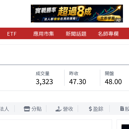
AD
ETF
應用市集
新聞話題
名師專欄
成交量
昨收
開盤
3,323
47.30
48.00
法人
分點
營收
盈餘