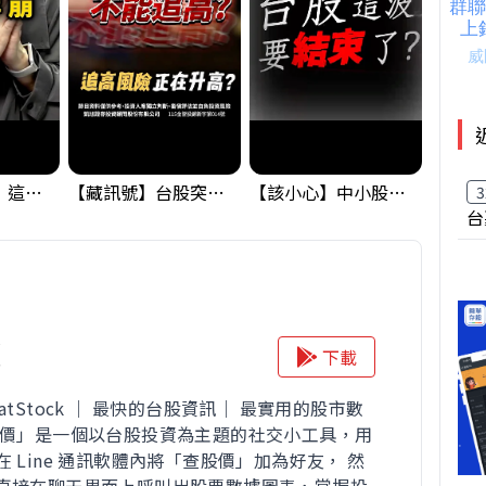
黃金偷偷大漲！這才是決定台股生死的「真風向球」！｜Mr.Jimmy高志銘 #黃金 #美元指數 #聯準會
【藏訊號】台股突破季線，週一我提醒了這個關鍵訊號
【該小心】中小股派對結束 ? 關鍵訊號都指向...
3
台
價
下載
atStock ｜ 最快的台股資訊｜ 最實用的股市數
股價」是一個以台股投資為主題的社交小工具，用
 Line 通訊軟體內將「查股價」加為好友， 然