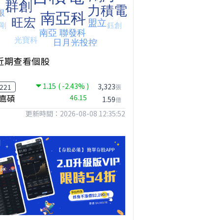
近期查看個股
1.15
( -2.43% )
台股狂飆1200點，但還有兩關沒過｜Mr.Jimmy高志銘 #台股 #期貨 #加權指數
【我被黑了?】是真的聽不懂嗎...還是... #股票分析 #因果分析
撐台股的不是投信，是買ETF的你自己｜Mr.Jimmy高志銘 #ETF #投信買超 #台股
3,323
221
張
嘉碩
46.15
1.59
億
更新時間：2026-08-08 12:35:52