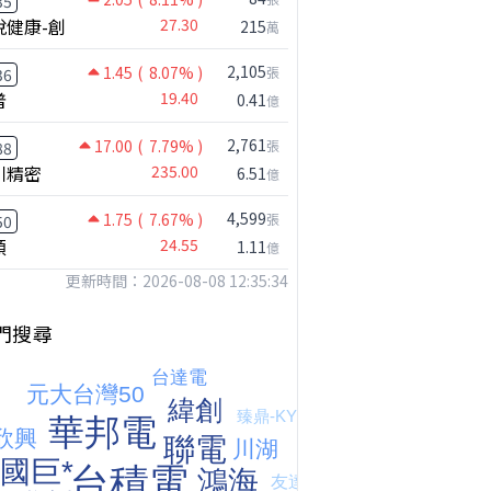
35
悅健康-創
27.30
215
萬
2,105
1.45
( 8.07% )
張
36
普
19.40
0.41
億
2,761
17.00
( 7.79% )
張
88
川精密
235.00
6.51
億
4,599
1.75
( 7.67% )
張
50
【嚇死人】我買了一檔股票後馬上跌停 ! 超神反轉，結局令人傻眼 !｜ Mr.永年 李｜ 盤後講股 Mr.永年 李 2026 / 08 / 07
穎
24.55
1.11
億
更新時間：2026-08-08 12:35:34
門搜尋