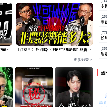
78
永
25
宏
77
松
35
鴻海回測季線是機會還是危機!?下周準備幹大事?｜0807 #3661 #2317 #2317鴻海
【注意!!!】外資暗中狂掃ETF想幹嘛? 非農影響能多大?!｜ Mr.永年 李 / Mr.JIMMY 高志銘 / 理財有夠跩
聯
更多影音 >
熱