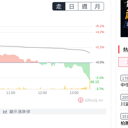
走
日
週
月
17
中
20
川
顯示漲跌停
35
柏