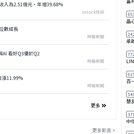
富
入為2.51億元，年增39.68%
nstock快訊
65
晶
位數成長
24
時報新聞
承
I 看好Q3優於Q2
77
LI
時報新聞
61
11.99%
百
時報新聞
54
慧
更多
37
中
更多影音 >