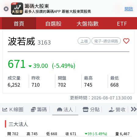
籌碼大股東
開啟
最多人按讚的籌碼APP 跟著大股東買股票
首頁
自選股
大盤指數
ETF
波若威
3163
上櫃
電子–通信網路
671
39.00 (-5.49%)
成交量
昨收
開盤
最高
最低
6,252
710
702
745
668
更新時間：
2026-08-07 13:30:00
Ｋ線圖
籌碼
法人
分點
營收
三大法人
開 702
高 745
低 668
收 671
39
(-5.49%)
量 6,467