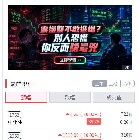
AD
熱門排行
上市
上櫃
合併
漲幅
跌幅
成交值
722
3.25
( 10.00% )
張
1762
中化生
35.75
0.26
億
310
1010.00
( 10.00% )
張
2059