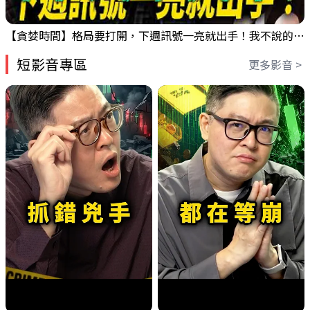
【貪婪時間】格局要打開，下週訊號一亮就出手！我不說的話還真一堆人不知道！｜錢進大趨勢 Mr.智霖 陳 2026/08/08
短影音專區
更多影音 >