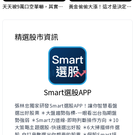
天天被9萬口空單嚇，其實你盯錯地方了｜Mr.Jimmy高志銘 #台股 #外資期貨 #融資
黃金偷偷大漲！這才是決定台股生死的「真風向球」！｜Mr.Jimmy高志銘 #黃金 #美元指數 #聯準會
精選股市資訊
Smart選股APP
張林忠獨家研發Smart選股APP！讓你智慧看盤
選出好股票 ＊大盤趨勢指標-一眼看出台指期盤
勢強弱 ＊Smart力道線-即時判斷操作方向 ＊10
大策略主題選股-快速選出好股 ＊6大掃描條件選
股-自訂參數選出你想要的股票 ＊個股Smart評