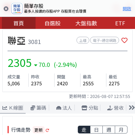
簡單存股
開啟
最多人按讚的存股APP 存股買在合理價
首頁
自選股
大盤指數
ETF
聯亞
3081
上櫃
電子–通信網路
2305
70.0 (-2.94%)
成交量
昨收
開盤
最高
最低
5,006
2375
2420
2555
2275
更新時間：
2026-08-07 12:57:55
Ｋ線圖
籌碼
法人
分點
營收
行情走勢
走
日
週
月
更新