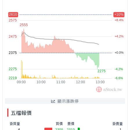
顯示漲跌停
五檔報價
委買量
買價
賣價
委賣量
4
2305
2310
1