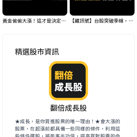
黃金偷偷大漲！這才是決定台股生死的「真風向球」！｜Mr.Jimmy高志銘 #黃金 #美元指數 #聯準會
【藏訊號】台股突破季線，週一我提醒了這個關鍵訊號
精選股市資訊
翻倍成長股
★成長，是你買進股票的唯一理由！★會大漲的
股票，在起漲前都具備一些同樣的條件，利用這
些條件選股，將能事半功倍，提高買對股票的命