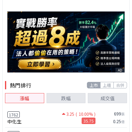
AD
熱門排行
上市
上櫃
合併
漲幅
跌幅
成交值
699
3.25
( 10.00% )
張
1762
中化生
35.75
0.25
億