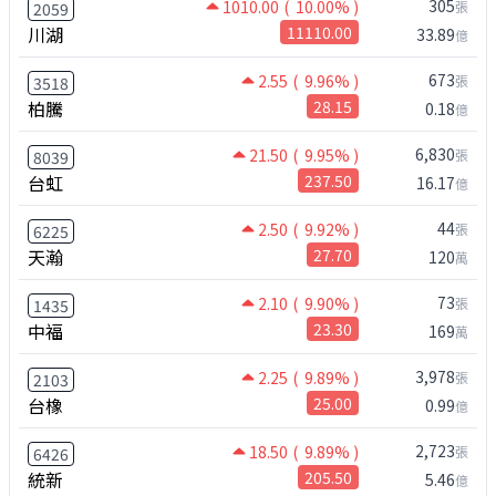
305
1010.00
( 10.00% )
張
2059
川湖
11110.00
33.89
億
673
2.55
( 9.96% )
張
3518
柏騰
28.15
0.18
億
6,830
21.50
( 9.95% )
張
8039
台虹
237.50
16.17
億
44
2.50
( 9.92% )
張
6225
天瀚
27.70
120
萬
73
2.10
( 9.90% )
張
1435
中福
23.30
169
萬
3,978
2.25
( 9.89% )
張
2103
台橡
25.00
0.99
億
2,723
18.50
( 9.89% )
張
6426
統新
205.50
5.46
億