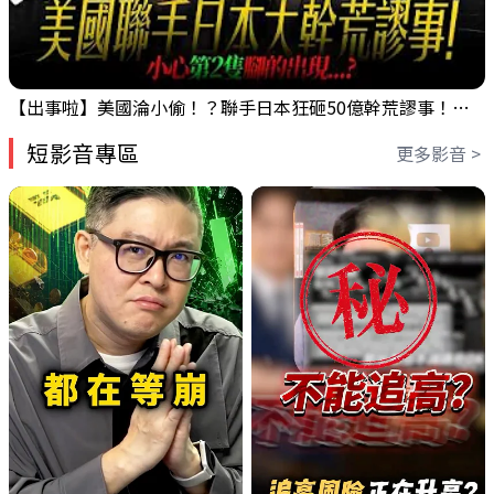
【出事啦】美國淪小偷！？聯手日本狂砸50億幹荒謬事！美元急殺黃金噴發，外資準備血洗台股！？｜ Mr.永年 李｜ 盤後講股 Mr.永年 李 2026 / 08 / 06
短影音專區
更多影音 >