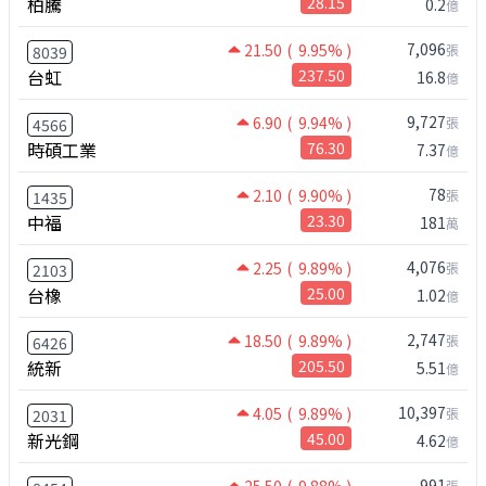
柏騰
28.15
0.2
億
7,096
21.50
( 9.95% )
張
8039
台虹
237.50
16.8
億
9,727
6.90
( 9.94% )
張
4566
時碩工業
76.30
7.37
億
78
2.10
( 9.90% )
張
1435
中福
23.30
181
萬
4,076
2.25
( 9.89% )
張
2103
台橡
25.00
1.02
億
2,747
18.50
( 9.89% )
張
6426
統新
205.50
5.51
億
10,397
4.05
( 9.89% )
張
2031
新光鋼
45.00
4.62
億
991
張