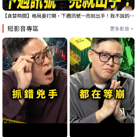
【貪婪時間】格局要打開，下週訊號一亮就出手！我不說的話還真一堆人不知道！｜錢進大趨勢 Mr.智霖 陳 2026/08/08
短影音專區
更多影音 >