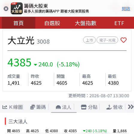
籌碼大股東
開啟
最多人按讚的籌碼APP 跟著大股東買股票
首頁
自選股
大盤指數
ETF
大立光
3008
上市
電子–光電
4385
240.0 (-5.18%)
成交量
昨收
開盤
最高
最低
1,491
4625
4605
4625
4380
更新時間：
2026-08-07 13:30:00
Ｋ線圖
籌碼
法人
分點
營收
三大法人
開 4605
高 4625
低 4380
收 4385
240
(-5.18%)
量 1,666