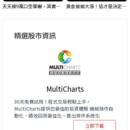
天天被9萬口空單嚇，其實你盯錯地方了｜Mr.Jimmy高志銘 #台股 #外資期貨 #融資
黃金偷偷大漲！這才是決定台股生死的「真風向球」！｜Mr.Jimmy高志銘 #黃金 #美元指數 #聯準會
精選股市資訊
MultiCharts
30天免費試用！程式交易輕鬆上手，
MultiCharts提供您最佳的投資體驗 機械操作自
動化、績效回測最佳化、進出條件系統化
立即下載