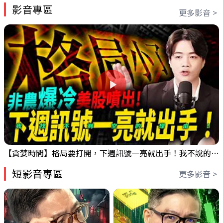
影音專區
更多影音 >
【貪婪時間】格局要打開，下週訊號一亮就出手！我不說的話還真一堆人不知道！｜錢進大趨勢 Mr.智霖 陳 2026/08/08
短影音專區
更多影音 >