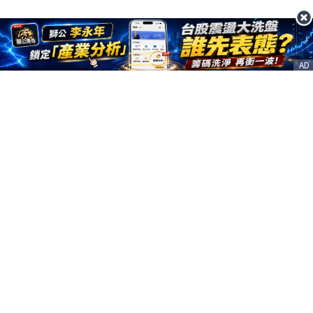
AD
客服信箱
service@nstock.tw
商業合作
點擊前往 >
訂單查詢
客服支援
序號兌換
© 2020. 凱衛資訊股份有限公司(統編:21261212) All Rights Reserved.