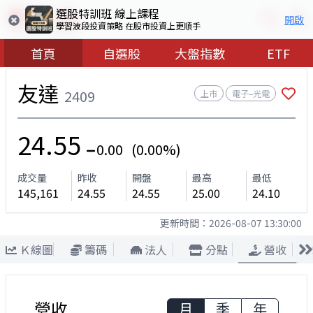
選股特訓班 線上課程
開啟
學習波段投資策略 在股市投資上更順手
首頁
自選股
大盤指數
ETF
友達
2409
上市
電子–光電
24.55
0.00 (0.00%)
成交量
昨收
開盤
最高
最低
145,161
24.55
24.55
25.00
24.10
更新時間：
2026-08-07 13:30:00
Ｋ線圖
籌碼
法人
分點
營收
營收
月
季
年