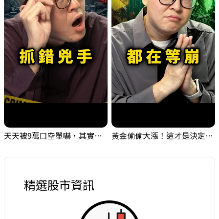
天天被9萬口空單嚇，其實你盯錯地方了｜Mr.Jimmy高志銘 #台股 #外資期貨 #融資
黃金偷偷大漲！這才是決定台股生死的「真風向球」！｜Mr.Jimmy高志銘 #黃金 #美元指數 #聯準會
精選股市資訊