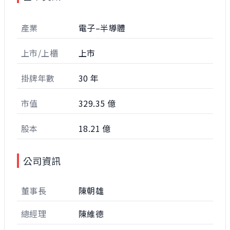
產業
電子–半導體
上市/上櫃
上市
掛牌年數
30 年
市值
329.35 億
股本
18.21 億
公司資訊
董事長
陳朝雄
總經理
陳維德