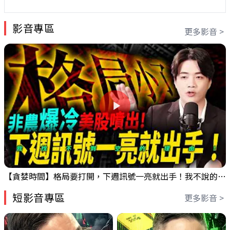
影音專區
更多影音 >
【貪婪時間】格局要打開，下週訊號一亮就出手！我不說的話還真一堆人不知道！｜錢進大趨勢 Mr.智霖 陳 2026/08/08
短影音專區
更多影音 >