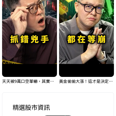
天天被9萬口空單嚇，其實你盯錯地方了｜Mr.Jimmy高志銘 #台股 #外資期貨 #融資
黃金偷偷大漲！這才是決定台股生死的「真風向球」！｜Mr.Jimmy高志銘 #黃金 #美元指數 #聯準會
精選股市資訊