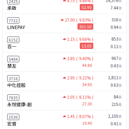
14,376
4.75
( 9.86% )
張
2425
承啟
52.90
7.44
億
316
27.00
( 9.83% )
張
7722
LINEPAY
301.50
0.94
億
853
1.15
( 9.66% )
張
6152
百一
13.05
0.11
億
967
3.85
( 9.40% )
張
5484
慧友
44.80
0.43
億
1,811
2.95
( 9.21% )
張
3716
中化控股
34.95
0.63
億
84
2.05
( 8.11% )
張
7835
永悅健康-創
27.30
215
萬
2,105
1.45
( 8.07% )
張
2536
宏普
19.40
0.41
億