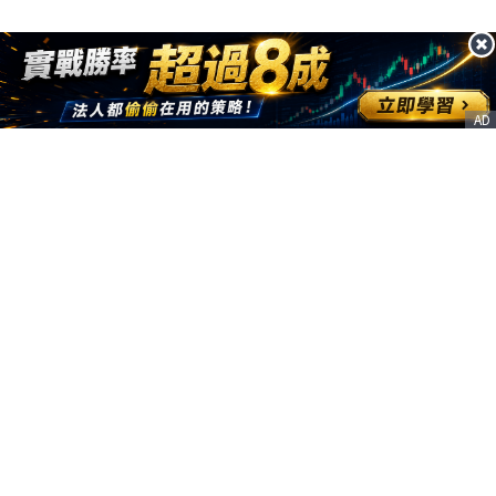
AD
客服信箱
service@nstock.tw
商業合作
點擊前往 >
訂單查詢
客服支援
序號兌換
© 2020. 凱衛資訊股份有限公司(統編:21261212) All Rights Reserved.