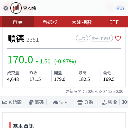
查股價
開啟
首頁
自選股
大盤指數
ETF
順德
2351
上市
電子–半導體
170.0
1.50 (-0.87%)
成交量
昨收
開盤
最高
最低
4,648
171.5
179.0
182.5
169.5
更新時間：
2026-08-07 13:30:00
Ｋ線圖
籌碼
法人
分點
營收
基本資訊