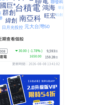
近期查看個股
台股狂飆1200點，但還有兩關沒過｜Mr.Jimmy高志銘 #台股 #期貨 #加權指數
【我被黑了?】是真的聽不懂嗎...還是... #股票分析 #因果分析
撐台股的不是投信，是買ETF的你自己｜Mr.Jimmy高志銘 #ETF #投信買超 #台股
30.00
( -1.78% )
9,593
308
張
達電
1650.00
159.28
億
更新時間：2026-08-08 13:41:02