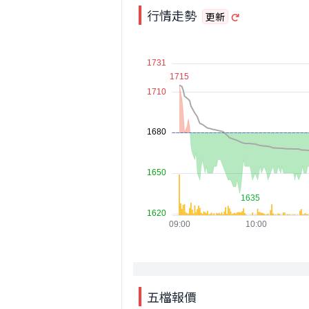
行情走勢
更新
五檔報價