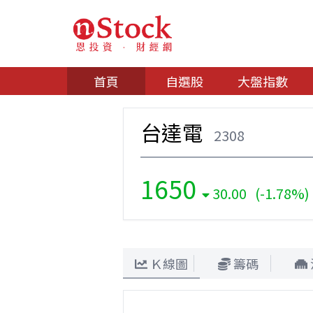
首頁
自選股
大盤指數
台達電
2308
1650
30.00 (-1.78%)
Ｋ線圖
籌碼