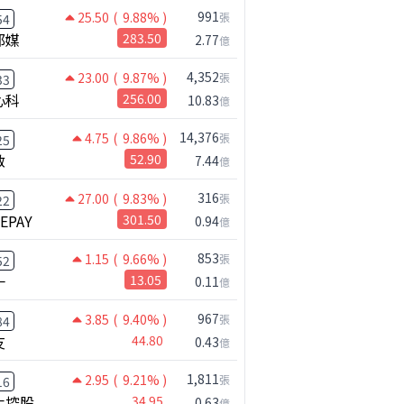
991
25.50
( 9.88% )
張
54
邦媒
283.50
2.77
億
4,352
23.00
( 9.87% )
張
33
心科
256.00
10.83
億
14,376
4.75
( 9.86% )
張
25
啟
52.90
7.44
億
316
27.00
( 9.83% )
張
22
NEPAY
301.50
0.94
億
853
1.15
( 9.66% )
張
52
一
13.05
0.11
億
967
3.85
( 9.40% )
張
84
友
44.80
0.43
億
1,811
2.95
( 9.21% )
張
16
化控股
34.95
0.63
億