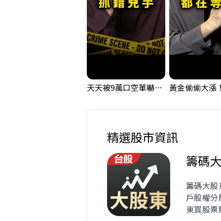
天天被9萬口空單嚇，其實你盯錯地方了｜Mr.Jimmy高志銘 #台股 #外資期貨 #融資
精選股市資訊
籌碼
籌碼大股
戶股權分
東買股票