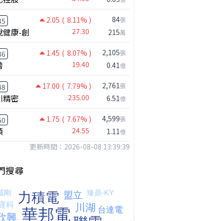
84
2.05
( 8.11% )
張
35
悅健康-創
27.30
215
萬
2,105
1.45
( 8.07% )
張
36
普
19.40
0.41
億
2,761
17.00
( 7.79% )
張
88
川精密
235.00
6.51
億
【嚇死人】我買了一檔股票後馬上跌停 ! 超神反轉，結局令人傻眼 !｜ Mr.永年 李｜ 盤後講股 Mr.永年 李 2026 / 08 / 07
4,599
1.75
( 7.67% )
張
50
穎
24.55
1.11
億
更新時間：2026-08-08 13:39:39
門搜尋