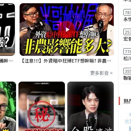
78
永
25
宏
77
松
鴻海回測季線是機會還是危機!?下周準備幹大事?｜0807 #3661 #2317 #2317鴻海
【注意!!!】外資暗中狂掃ETF想幹嘛? 非農影響能多大?!｜ Mr.永年 李 / Mr.JIMMY 高志銘 / 理財有夠跩
35
更多影音 >
聯
熱