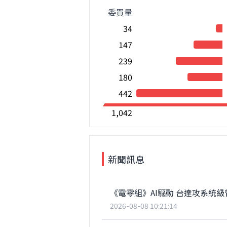
委買量
34
147
239
180
442
1,042
新聞訊息
《電零組》AI驅動 台達攻系統級
2026-08-08 10:21:14