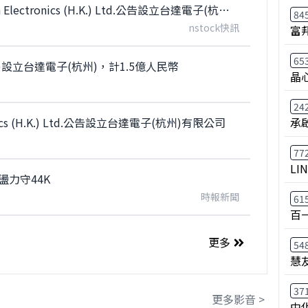
【公告】台達電：代子公司Delta Electronics (H.K.) Ltd.公告設立台達電子(杭州)有限公司
84
nstock快訊
富
65
(H.K.)設立台達電子(杭州)，計1.5億人民幣
晶
24
nics (H.K.) Ltd.公告設立台達電子(杭州)有限公司
承
77
LI
盪力守44K
時報新聞
61
百
更多
54
慧
37
更多影音 >
中