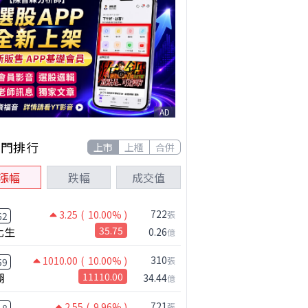
AD
熱門排行
上市
上櫃
合併
漲幅
跌幅
成交值
722
3.25
( 10.00% )
張
62
化生
35.75
0.26
億
310
1010.00
( 10.00% )
張
59
湖
11110.00
34.44
億
721
2.55
( 9.96% )
張