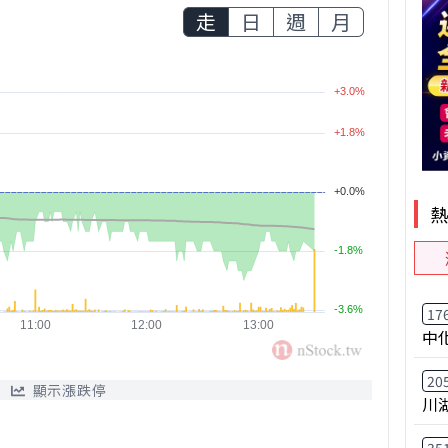
走
日
週
月
17
中
20
顯示漲跌停
川