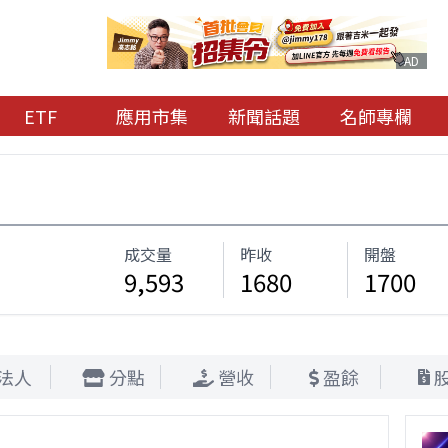
AD
ETF
應用市集
新聞話題
名師專欄
成交量
昨收
開盤
9,593
1680
1700
法人
分點
營收
盈餘