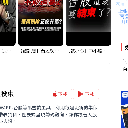
黃金偷偷大漲！這才是決定台股生死的「真風向球」！｜Mr.Jimmy高志銘 #黃金 #美元指數 #聯準會
【藏訊號】台股突破季線，週一我提醒了這個關鍵訊號
【該小心】中小股派對結束 ? 關鍵訊號都指向...
2
台
大股東
下載
下載
東APP-台股籌碼查詢工具！利用每週更新的集保
散表資料，圖表式呈現籌碼動向，讓你跟著大股
賺大錢！