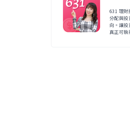
631 理
分配與投
向。讓投
真正可執