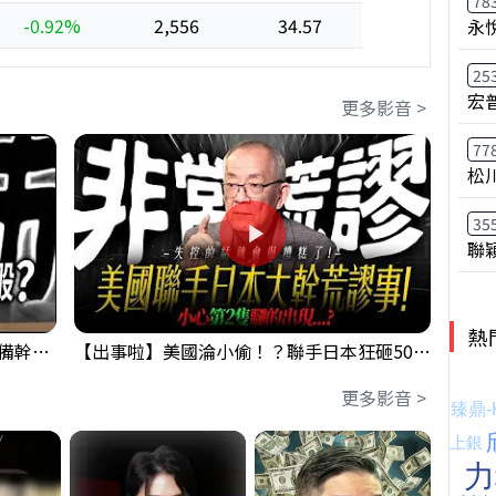
78
-0.92%
2,556
34.57
永
25
宏
更多影音 >
77
松
35
聯
熱
鴻海回測季線是機會還是危機!?下周準備幹大事?｜0807 #3661 #2317 #2317鴻海
【出事啦】美國淪小偷！？聯手日本狂砸50億幹荒謬事！美元急殺黃金噴發，外資準備血洗台股！？｜ Mr.永年 李｜ 盤後講股 Mr.永年 李 2026 / 08 / 06
更多影音 >