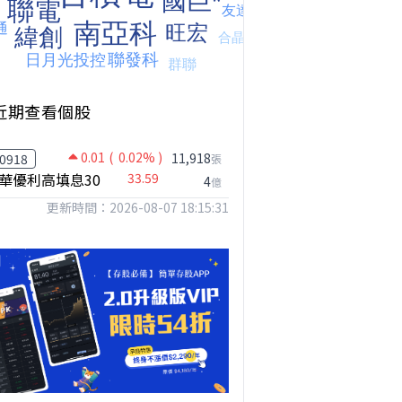
近期查看個股
0.01
( 0.02% )
11,918
0918
張
華優利高填息30
33.59
4
億
更新時間：2026-08-07 18:15:31
【我被黑了?】是真的聽不懂嗎...還是... #股票分析 #因果分析
撐台股的不是投信，是買ETF的你自己｜Mr.Jimmy高志銘 #ETF #投信買超 #台股
【危機只解除一半?】台股暴漲後別急追！量縮反彈藏隱憂