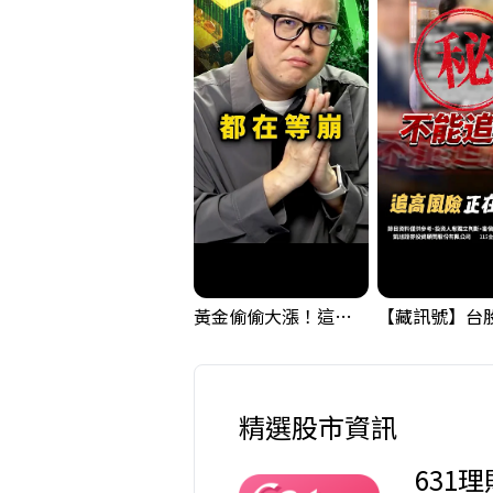
黃金偷偷大漲！這才是決定台股生死的「真風向球」！｜Mr.Jimmy高志銘 #黃金 #美元指數 #聯準會
精選股市資訊
631