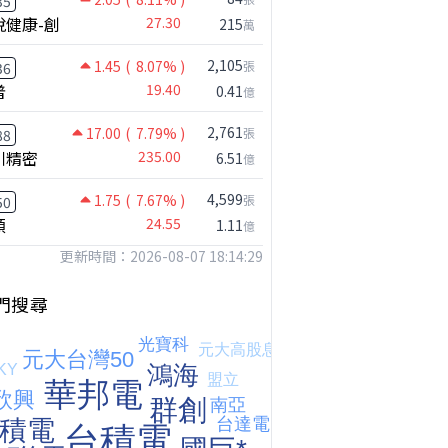
35
悅健康-創
27.30
215
萬
2,105
1.45
( 8.07% )
張
36
普
19.40
0.41
億
2,761
17.00
( 7.79% )
張
88
川精密
235.00
6.51
億
4,599
1.75
( 7.67% )
張
50
穎
24.55
1.11
億
更新時間：2026-08-07 18:14:29
門搜尋
【獨家】週五這事有解⋯可以全壓了嗎？｜錢進大趨勢 Mr.智霖 陳 2026/08/06