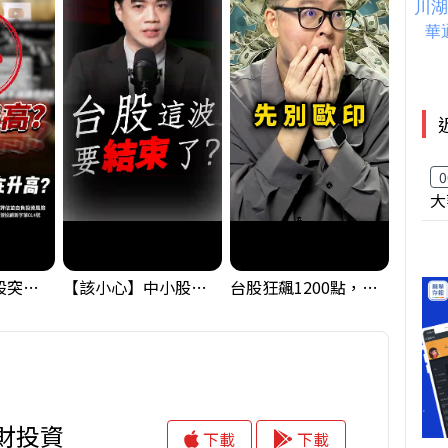
0
大
【藏訊號】台股突破季線，週一我提醒了這個關鍵訊號
【該小心】中小股派對結束 ? 關鍵訊號都指向...
台股狂飆1200點，但還有兩關沒過｜Mr.Jimmy高志銘 #台股 #期貨 #加權指數
理財投資
下載
下載