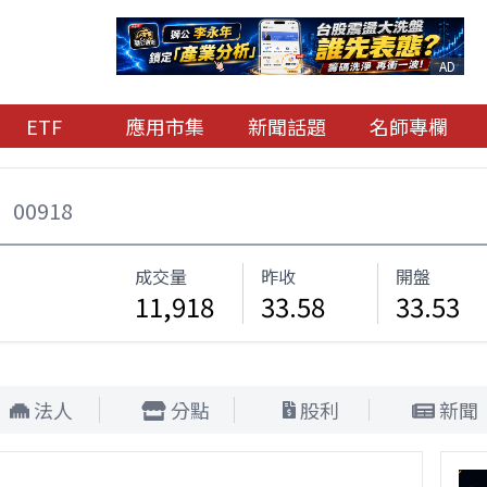
AD
ETF
應用市集
新聞話題
名師專欄
0
00918
成交量
昨收
開盤
11,918
33.58
33.53
法人
分點
股利
新聞