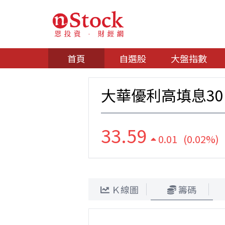
首頁
自選股
大盤指數
大華優利高填息3
33.59
0.01 (0.02%)
Ｋ線圖
籌碼