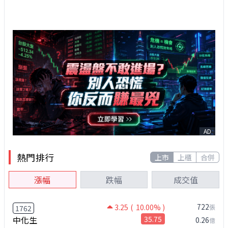
AD
熱門排行
上市
上櫃
合併
漲幅
跌幅
成交值
722
3.25
( 10.00% )
張
1762
中化生
35.75
0.26
億