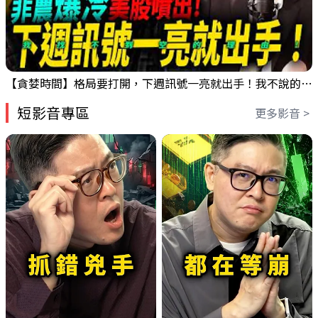
【貪婪時間】格局要打開，下週訊號一亮就出手！我不說的話還真一堆人不知道！｜錢進大趨勢 Mr.智霖 陳 2026/08/08
短影音專區
更多影音 >