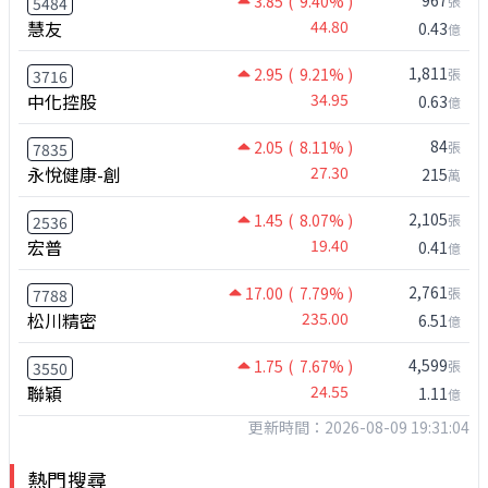
3.85
( 9.40% )
張
5484
慧友
44.80
0.43
億
1,811
2.95
( 9.21% )
張
3716
中化控股
34.95
0.63
億
84
2.05
( 8.11% )
張
7835
永悅健康-創
27.30
215
萬
2,105
1.45
( 8.07% )
張
2536
宏普
19.40
0.41
億
2,761
17.00
( 7.79% )
張
7788
松川精密
235.00
6.51
億
4,599
1.75
( 7.67% )
張
3550
聯穎
24.55
1.11
億
更新時間：2026-08-09 19:31:04
熱門搜尋