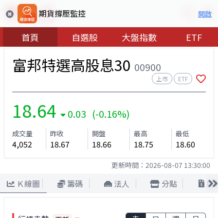
期貨撐壓監控
開啟
首頁
自選股
大盤指數
ETF
富邦特選高股息30
00900
上市
ETF
18.64
0.03 (-0.16%)
成交量
昨收
開盤
最高
最低
4,052
18.67
18.66
18.75
18.60
更新時間：
2026-08-07 13:30:00
Ｋ線圖
籌碼
法人
分點
股