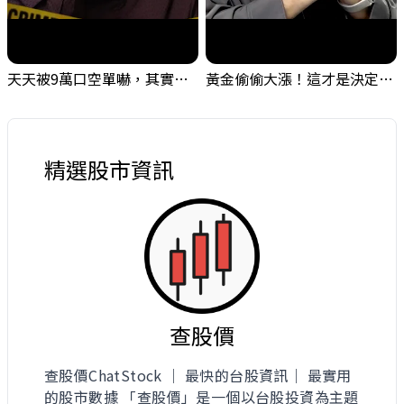
天天被9萬口空單嚇，其實你盯錯地方了｜Mr.Jimmy高志銘 #台股 #外資期貨 #融資
黃金偷偷大漲！這才是決定台股生死的「真風向球」！｜Mr.Jimmy高志銘 #黃金 #美元指數 #聯準會
精選股市資訊
查股價
查股價ChatStock ｜ 最快的台股資訊｜ 最實用
的股市數據 「查股價」是一個以台股投資為主題