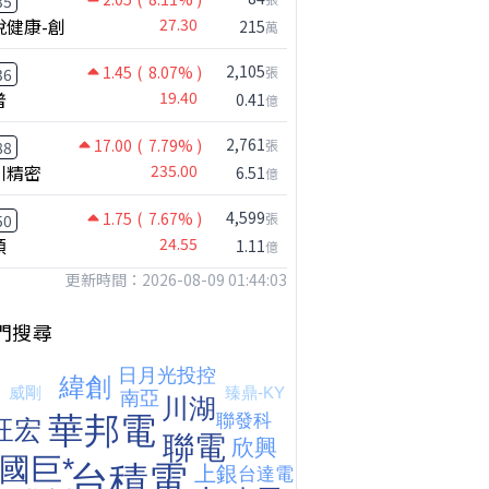
35
悅健康-創
27.30
215
萬
2,105
1.45
( 8.07% )
張
36
普
19.40
0.41
億
2,761
17.00
( 7.79% )
張
88
川精密
235.00
6.51
億
4,599
1.75
( 7.67% )
張
50
台股狂飆1200點，但還有兩關沒過｜Mr.Jimmy高志銘 #台股 #期貨 #加權指數
【我被黑了?】是真的聽不懂嗎...還是... #股票分析 #因果分析
撐台股的不是投信，是買ETF的你自己｜Mr.Jimmy高志銘 #ETF #投信買超 #台股
穎
24.55
1.11
億
更新時間：2026-08-09 01:44:03
門搜尋