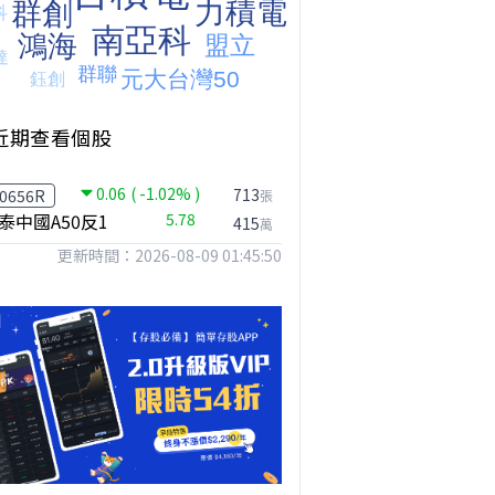
近期查看個股
0.06
( -1.02% )
713
0656R
張
泰中國A50反1
5.78
415
萬
更新時間：2026-08-09 01:45:50