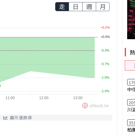
走
日
週
月
17
中
20
川
顯示漲跌停
35
柏