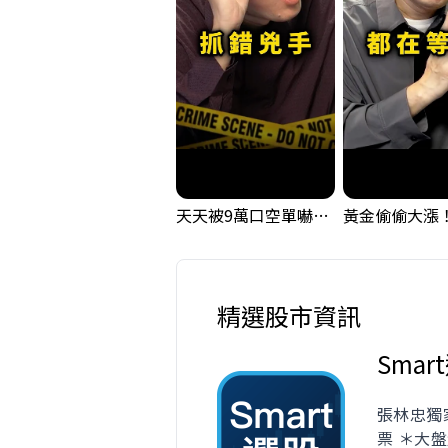
天天被9萬口空單嚇，其實你盯錯地方了｜Mr.Jimmy高志銘 #台股 #外資期貨 #融資
精選股市資訊
Smar
張林忠獨
票 ＊大盤