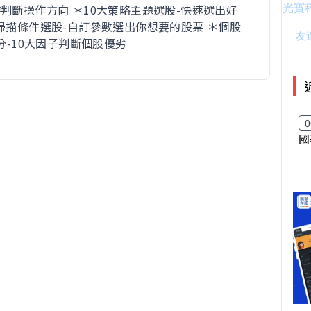
時判斷操作方向 ＊10大策略主題選股-快速選出好
大掃描條件選股-自訂參數選出你想要的股票 ＊個股
評分-10大因子判斷個股優劣
0
國