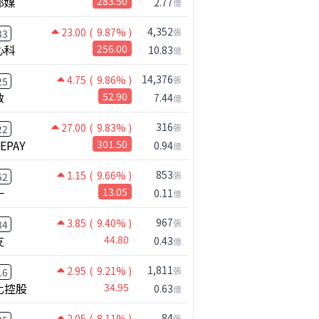
邦媒
283.50
2.77
億
4,352
23.00
( 9.87% )
張
33
心科
256.00
10.83
億
14,376
4.75
( 9.86% )
張
25
啟
52.90
7.44
億
316
27.00
( 9.83% )
張
22
NEPAY
301.50
0.94
億
【注意!!!】外資暗中狂掃ETF想幹嘛? 非農影響能多大?!｜ Mr.永年 李 / Mr.JIMMY 高志銘 / 理財有夠跩
853
1.15
( 9.66% )
張
52
一
13.05
0.11
億
967
3.85
( 9.40% )
張
84
友
44.80
0.43
億
1,811
2.95
( 9.21% )
張
16
化控股
34.95
0.63
億
84
2.05
( 8.11% )
張