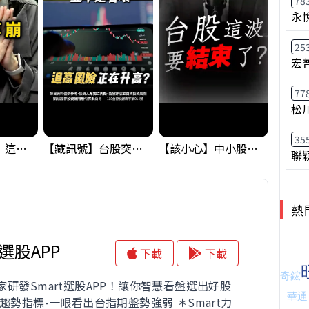
78
永
25
宏
77
松
35
黃金偷偷大漲！這才是決定台股生死的「真風向球」！｜Mr.Jimmy高志銘 #黃金 #美元指數 #聯準會
【藏訊號】台股突破季線，週一我提醒了這個關鍵訊號
【該小心】中小股派對結束 ? 關鍵訊號都指向...
聯
熱
t選股APP
下載
下載
家研發Smart選股APP！讓你智慧看盤選出好股
趨勢指標-一眼看出台指期盤勢強弱 ＊Smart力