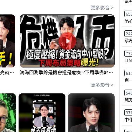
富
更多影音 >
65
晶
24
承
77
LI
【貪婪時間】格局要打開，下週訊號一亮就出手！我不說的話還真一堆人不知道！｜錢進大趨勢 Mr.智霖 陳 2026/08/08
鴻海回測季線是機會還是危機!?下周準備幹大事?｜0807 #3661 #2317 #2317鴻海
61
百
更多影音 >
54
慧
37
中