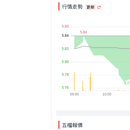
行情走勢
更新
五檔報價