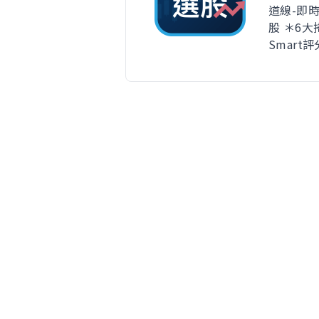
道線-即
股 ＊6
Smart