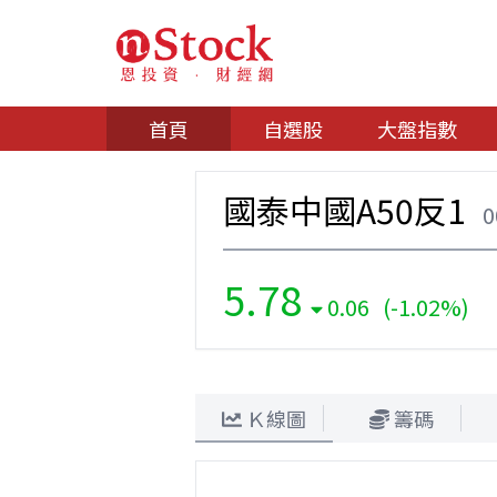
首頁
自選股
大盤指數
國泰中國A50反1
0
5.78
0.06 (-1.02%)
Ｋ線圖
籌碼