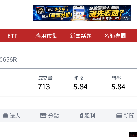
AD
ETF
應用市集
新聞話題
名師專欄
0656R
成交量
昨收
開盤
713
5.84
5.84
法人
分點
股利
新聞