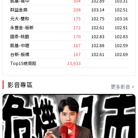
凱基-城中
304
102.89
103.31
群益金鼎
208
103.14
102.51
元大-雙和
175
102.75
103.16
永豐金-板新
172
102.61
102.91
國泰-桃園
170
102.83
102.83
凱基-中壢
167
102.88
102.59
台新-板橋
167
102.61
102.69
Top15總買超
13,933
影音專區
更多影音 >