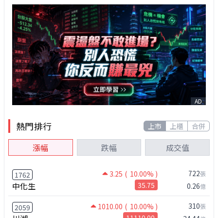
AD
熱門排行
上市
上櫃
合併
漲幅
跌幅
成交值
722
3.25
( 10.00% )
張
1762
中化生
35.75
0.26
億
310
1010.00
( 10.00% )
張
2059
11110.00