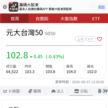
籌碼大股東
開啟
最多人按讚的籌碼APP 跟著大股東買股票
首頁
自選股
大盤指數
ETF
元大台灣50
0050
上市
ETF
102.8
0.45 (-0.43%)
成交量
昨收
開盤
最高
最低
64,522
103.3
103.8
104.0
102.0
更新時間：
2026-08-07 13:30:00
Ｋ線圖
籌碼
法人
分點
股