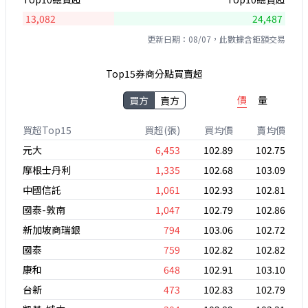
13,082
24,487
更新日期：08/07，此數據含鉅額交易
Top15券商分點買賣超
價
量
買方
賣方
買超Top15
買超(張)
買均價
賣均價
元大
6,453
102.89
102.75
摩根士丹利
1,335
102.68
103.09
中國信託
1,061
102.93
102.81
國泰-敦南
1,047
102.79
102.86
新加坡商瑞銀
794
103.06
102.72
國泰
759
102.82
102.82
康和
648
102.91
103.10
台新
473
102.83
102.79