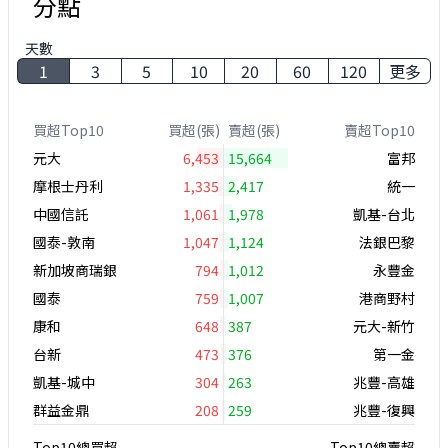
分點
天數
1
3
5
10
20
60
120
更多
買超Top10
買超(張)
賣超(張)
賣超Top10
元大
6,453
15,664
富邦
摩根士丹利
1,335
2,417
統一
中國信託
1,061
1,978
凱基-台北
國泰-敦南
1,047
1,124
法銀巴黎
新加坡商瑞銀
794
1,012
永豐金
國泰
759
1,007
港商野村
康和
648
387
元大-新竹
台新
473
376
第一金
凱基-城中
304
263
兆豐-高雄
群益金鼎
208
259
兆豐-復興
Top10總買超
Top10總賣超