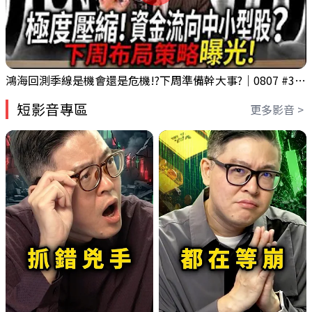
鴻海回測季線是機會還是危機!?下周準備幹大事?｜0807 #3661 #2317 #2317鴻海
短影音專區
更多影音 >