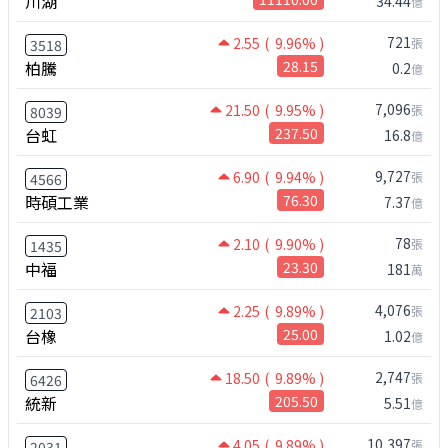
川湖
34.44
億
721
2.55
( 9.96% )
張
3518
柏騰
28.15
0.2
億
7,096
21.50
( 9.95% )
張
8039
台虹
237.50
16.8
億
9,727
6.90
( 9.94% )
張
4566
時碩工業
76.30
7.37
億
78
2.10
( 9.90% )
張
1435
中福
23.30
181
萬
4,076
2.25
( 9.89% )
張
2103
台橡
25.00
1.02
億
2,747
18.50
( 9.89% )
張
6426
統新
205.50
5.51
億
10,397
4.05
( 9.89% )
張
2031