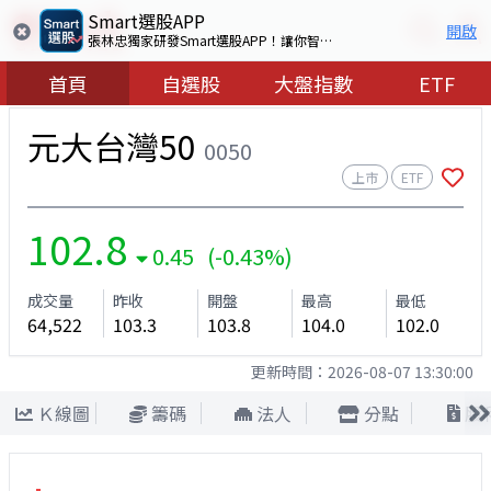
Smart選股APP
開啟
張林忠獨家研發Smart選股APP！讓你智慧看盤選出好股票
首頁
自選股
大盤指數
ETF
元大台灣50
0050
上市
ETF
102.8
0.45 (-0.43%)
成交量
昨收
開盤
最高
最低
64,522
103.3
103.8
104.0
102.0
更新時間：
2026-08-07 13:30:00
Ｋ線圖
籌碼
法人
分點
股