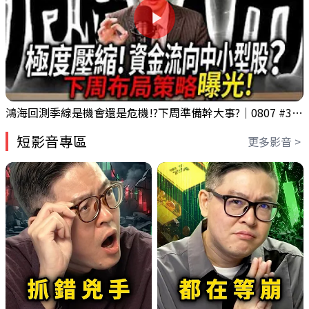
鴻海回測季線是機會還是危機!?下周準備幹大事?｜0807 #3661 #2317 #2317鴻海
短影音專區
更多影音 >