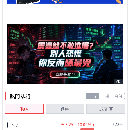
AD
熱門排行
上市
上櫃
合併
漲幅
跌幅
成交值
722
3.25
( 10.00% )
張
1762