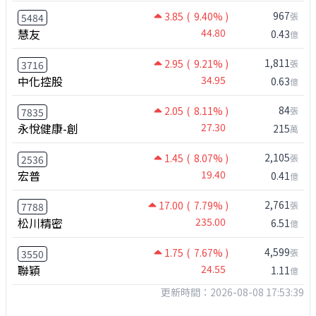
967
3.85
( 9.40% )
張
5484
慧友
44.80
0.43
億
1,811
2.95
( 9.21% )
張
3716
中化控股
34.95
0.63
億
84
2.05
( 8.11% )
張
7835
永悅健康-創
27.30
215
萬
2,105
1.45
( 8.07% )
張
2536
宏普
19.40
0.41
億
2,761
17.00
( 7.79% )
張
7788
松川精密
235.00
6.51
億
4,599
1.75
( 7.67% )
張
3550
聯穎
24.55
1.11
億
更新時間：2026-08-08 17:53:39