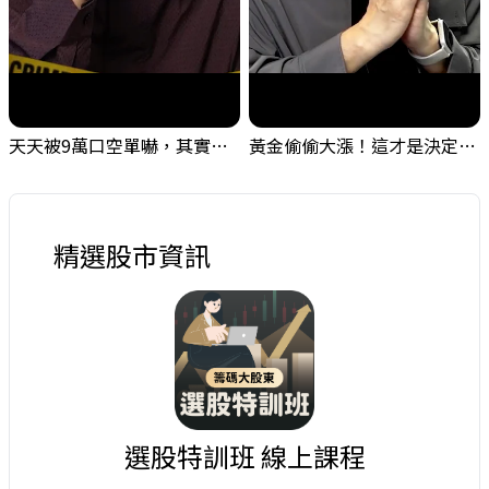
天天被9萬口空單嚇，其實你盯錯地方了｜Mr.Jimmy高志銘 #台股 #外資期貨 #融資
黃金偷偷大漲！這才是決定台股生死的「真風向球」！｜Mr.Jimmy高志銘 #黃金 #美元指數 #聯準會
精選股市資訊
選股特訓班 線上課程