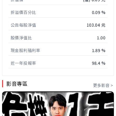
折溢價百分比
0.09 %
公告每股淨值
103.04 元
股價淨值比
1.00
現金股利殖利率
1.89 %
近一年投報率
98.4 %
影音專區
更多影音 >