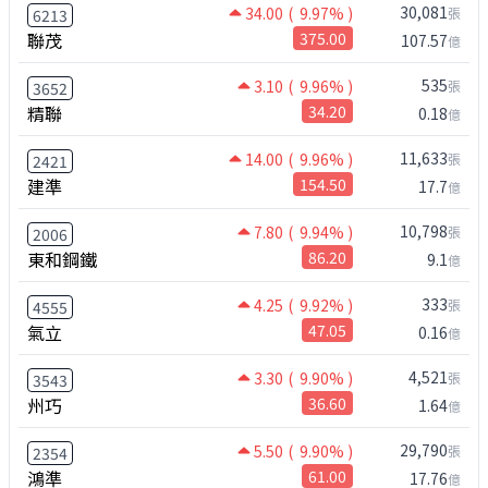
30,081
34.00
( 9.97% )
張
6213
聯茂
375.00
107.57
億
535
3.10
( 9.96% )
張
3652
精聯
34.20
0.18
億
11,633
14.00
( 9.96% )
張
2421
建準
154.50
17.7
億
10,798
7.80
( 9.94% )
張
2006
東和鋼鐵
86.20
9.1
億
333
4.25
( 9.92% )
張
4555
氣立
47.05
0.16
億
4,521
3.30
( 9.90% )
張
3543
州巧
36.60
1.64
億
29,790
5.50
( 9.90% )
張
2354
鴻準
61.00
17.76
億