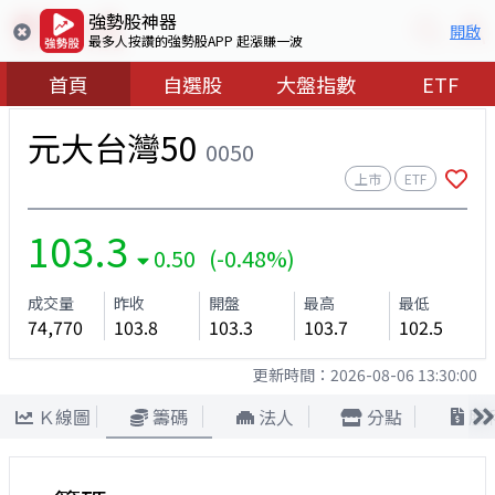
強勢股神器
開啟
最多人按讚的強勢股APP 起漲賺一波
首頁
自選股
大盤指數
ETF
元大台灣50
0050
上市
ETF
103.3
0.50 (-0.48%)
成交量
昨收
開盤
最高
最低
74,770
103.8
103.3
103.7
102.5
更新時間：
2026-08-06 13:30:00
Ｋ線圖
籌碼
法人
分點
股