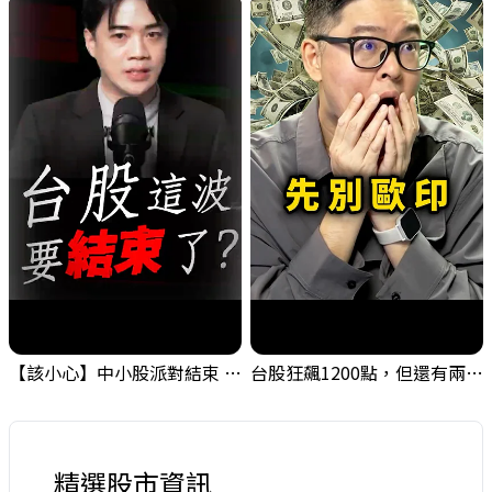
【該小心】中小股派對結束 ? 關鍵訊號都指向...
台股狂飆1200點，但還有兩關沒過｜Mr.Jimmy高志銘 #台股 #期貨 #加權指數
精選股市資訊