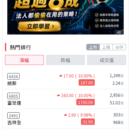
AD
熱門排行
上市
上櫃
合併
漲幅
跌幅
成交值
1,249
17.00
( 10.00% )
張
6426
統新
187.00
2.24
億
2,956
160.00
( 10.00% )
張
6805
富世達
1760.00
51.02
億
303
2.90
( 9.98% )
張
2491
吉祥全
31.95
968
萬