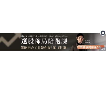
AD
客服信箱
service@nstock.tw