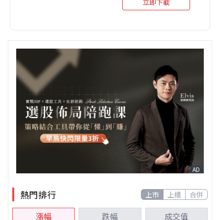
立即下載
AD
熱門排行
上市
上櫃
合併
漲幅
跌幅
成交值