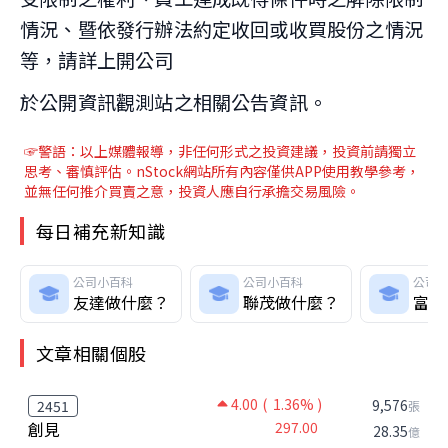
情況、暨依發行辦法約定收回或收買股份之情況
等，請詳上開公司
於公開資訊觀測站之相關公告資訊。
☞警語：以上媒體報導
，非任何形式之投資建議，投資前請獨立
思考、審慎評估。nStock網站所有內容僅供APP使用教學參考，
並無任何推介買賣之意，投資人應自行承擔交易風險。
每日補充新知識
公司小百科
公司小百科
公司
友達做什麼？
聯茂做什麼？
富邦
文章相關個股
4.00
( 1.36% )
9,576
2451
張
創見
297.00
28.35
億