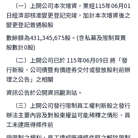
（一）上開公司本次增資，業經115年06月01
日經濟部核准變更登記完竣，加計本次增資後之
變更登記普通股股
數餘額為431,345,675股。(含私募及限制買賣
股數計0股)
（二）上開公司已於 115年06月09日 將「發
行新股、公司債暨有價證券交付或發放股利前辦
理之公告」之相關
資訊公告於公開資訊觀測站。
（三）上開公司發行限制員工權利新股之發行
辦法主要內容及對股東權益可能稀釋之情形、員
工未達既得條件前
受限制之權利、員工達成既得條件時之解除限制