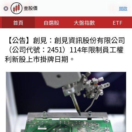
查股價
開啟
首頁
自選股
大盤指數
ETF
【公告】創見：創見資訊股份有限公司
（公司代號：2451）114年限制員工權
利新股上市掛牌日期。