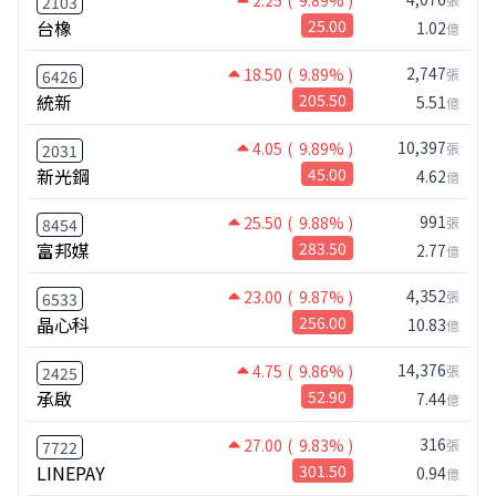
2.25
( 9.89% )
2103
台橡
25.00
1.02
億
2,747
18.50
( 9.89% )
張
6426
統新
205.50
5.51
億
10,397
4.05
( 9.89% )
張
2031
新光鋼
45.00
4.62
億
991
25.50
( 9.88% )
張
8454
富邦媒
283.50
2.77
億
4,352
23.00
( 9.87% )
張
6533
晶心科
256.00
10.83
億
14,376
4.75
( 9.86% )
張
2425
承啟
52.90
7.44
億
316
27.00
( 9.83% )
張
7722
LINEPAY
301.50
0.94
億