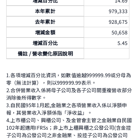
增減百分比
14.69
本年累計
979,333
去年累計
928,675
增減金額
50,658
增減百分比
5.45
備註 / 營收變化原因說明
1.各項增減百分比資訊，如數值逾越999999.99或分母為
零（無法計算），則以999999.99表示。
2.合併營業收入係將母子公司及各子公司間重複營收部分
消除後所得數字。
3.自民國95年1月起,金融業之各項營業收入係以淨額申
報，其營業收入淨額係指「淨收益」。
4.上市櫃公司、興櫃公司、及金管會主管之金融業自民國
102年起適用IFRSs；非上市上櫃興櫃之公發公司(含金控
子公司為公發公司之非金融業、投控子公司為公發公司