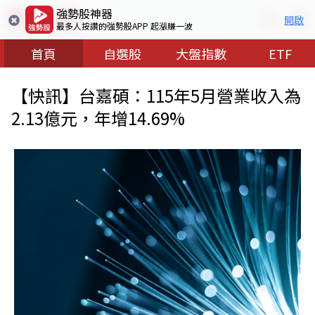
強勢股神器
開啟
最多人按讚的強勢股APP 起漲賺一波
首頁
自選股
大盤指數
ETF
【快訊】台嘉碩：115年5月營業收入為
2.13億元，年增14.69%