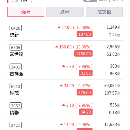
漲幅
跌幅
成交值
1,249
17.00
( 10.00% )
張
6426
統新
187.00
2.24
億
2,956
160.00
( 10.00% )
張
6805
富世達
1760.00
51.02
億
303
2.90
( 9.98% )
張
2491
吉祥全
31.95
968
萬
30,081
34.00
( 9.97% )
張
6213
聯茂
375.00
107.57
億
535
3.10
( 9.96% )
張
3652
精聯
34.20
0.18
億
11,633
14.00
( 9.96% )
張
2421