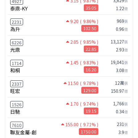
3,629
3.15
( 9.87% )
張
4927
泰鼎-KY
35.05
1.22
億
969
9.20
( 9.86% )
張
2231
為升
102.50
0.96
億
13,127
2.05
( 9.85% )
張
6226
光鼎
22.85
2.93
億
19,041
1.45
( 9.83% )
張
1714
和桐
16.20
3.08
億
12萬
11.50
( 9.78% )
張
2337
旺宏
129.00
150.97
億
1,766
1.70
( 9.74% )
張
1526
日馳
19.15
0.34
億
231
155.00
( 9.71% )
張
7610
聯友金屬-創
1750.00
3.9
億