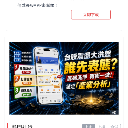
倍成長股APP來幫你！
立即下載
AD
熱門排行
上市
上櫃
合併