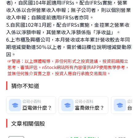
者)，自民國104年起適用IFRSs。配合IFRSs實施，營業
收入係以合併營業收入申報；無子公司者，則以個別營業
收入申報；自願提前適用IFRSs者亦同。
5.自民國102年1月起，配合IFRSs實施，金控業之營業收
入係以淨額申報，其營業收入淨額係指「淨收益」。
6.上市櫃及興櫃公司，本月營收或本年累計營收較去年同
期增減變動達50％以上者，需於備註欄位說明增減變動原
因。
☞警語：以上媒體報導
，非任何形式之投資建議，投資前請獨立
思考、審慎評估。nStock網站所有內容僅供APP使用教學參考，
並無任何推介買賣之意，投資人應自行承擔交易風險。
猜你不知道
公司小百科
公司小百科
公司
亞電做什麼？
富喬做什麼？
台虹
文章相關個股