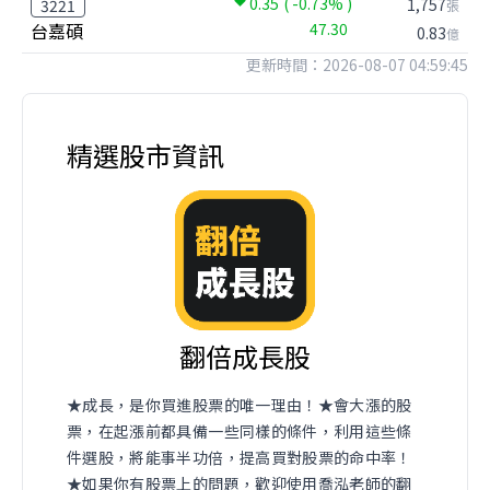
0.35
( -0.73% )
1,757
3221
張
台嘉碩
47.30
0.83
億
更新時間：2026-08-07 04:59:45
精選股市資訊
翻倍成長股
★成長，是你買進股票的唯一理由！★會大漲的股
票，在起漲前都具備一些同樣的條件，利用這些條
件選股，將能事半功倍，提高買對股票的命中率！
★如果你有股票上的問題，歡迎使用喬泓老師的翻