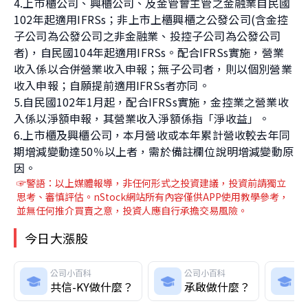
4.上市櫃公司、興櫃公司、及金管會主管之金融業自民國
102年起適用IFRSs；非上市上櫃興櫃之公發公司(含金控
子公司為公發公司之非金融業、投控子公司為公發公司
者)，自民國104年起適用IFRSs。配合IFRSs實施，營業
收入係以合併營業收入申報；無子公司者，則以個別營業
收入申報；自願提前適用IFRSs者亦同。
5.自民國102年1月起，配合IFRSs實施，金控業之營業收
入係以淨額申報，其營業收入淨額係指「淨收益」。
6.上市櫃及興櫃公司，本月營收或本年累計營收較去年同
期增減變動達50％以上者，需於備註欄位說明增減變動原
因。
☞警語：以上媒體報導
，非任何形式之投資建議，投資前請獨立
思考、審慎評估。nStock網站所有內容僅供APP使用教學參考，
並無任何推介買賣之意，投資人應自行承擔交易風險。
今日大漲股
公司小百科
公司小百科
共信-KY做什麼？
承啟做什麼？