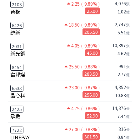
4,076
2.25
( 9.89% )
張
2103
台橡
25.00
1.02
億
2,747
18.50
( 9.89% )
張
6426
統新
205.50
5.51
億
10,397
4.05
( 9.89% )
張
2031
新光鋼
45.00
4.62
億
991
25.50
( 9.88% )
張
8454
富邦媒
283.50
2.77
億
4,352
23.00
( 9.87% )
張
6533
晶心科
256.00
10.83
億
14,376
4.75
( 9.86% )
張
2425
承啟
52.90
7.44
億
316
27.00
( 9.83% )
張
7722
LINEPAY
301.50
0.94
億