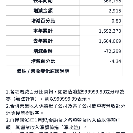
去年同期
366,198
增減金額
2,915
增減百分比
0.80
本年累計
1,592,370
去年累計
1,664,669
增減金額
-72,299
增減百分比
-4.34
備註 / 營收變化原因說明
1.各項增減百分比資訊，如數值逾越999999.99或分母為
零（無法計算），則以999999.99表示。
2.合併營業收入係將母子公司及各子公司間重複營收部分
消除後所得數字。
3.自民國95年1月起,金融業之各項營業收入係以淨額申
報，其營業收入淨額係指「淨收益」。