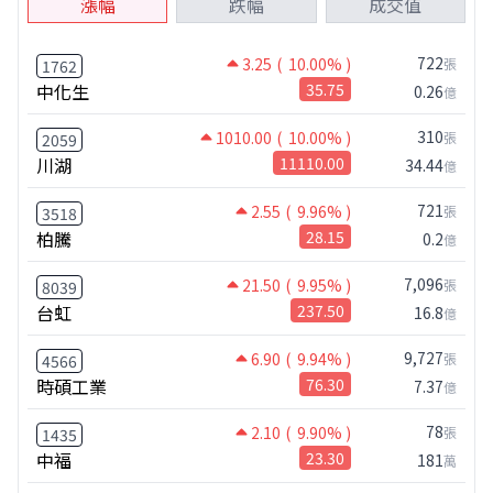
漲幅
跌幅
成交值
722
3.25
( 10.00% )
張
1762
中化生
35.75
0.26
億
310
1010.00
( 10.00% )
張
2059
川湖
11110.00
34.44
億
721
2.55
( 9.96% )
張
3518
柏騰
28.15
0.2
億
7,096
21.50
( 9.95% )
張
8039
台虹
237.50
16.8
億
9,727
6.90
( 9.94% )
張
4566
時碩工業
76.30
7.37
億
78
2.10
( 9.90% )
張
1435
中福
23.30
181
萬