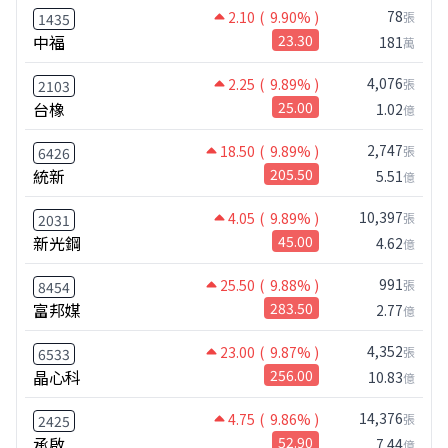
78
2.10
( 9.90% )
張
1435
中福
23.30
181
萬
4,076
2.25
( 9.89% )
張
2103
台橡
25.00
1.02
億
2,747
18.50
( 9.89% )
張
6426
統新
205.50
5.51
億
10,397
4.05
( 9.89% )
張
2031
新光鋼
45.00
4.62
億
991
25.50
( 9.88% )
張
8454
富邦媒
283.50
2.77
億
4,352
23.00
( 9.87% )
張
6533
晶心科
256.00
10.83
億
14,376
4.75
( 9.86% )
張
2425
承啟
52.90
7.44
億