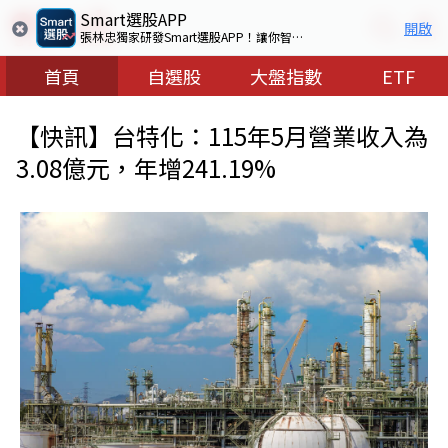
Smart選股APP
開啟
張林忠獨家研發Smart選股APP！讓你智慧看盤選出好股票
首頁
自選股
大盤指數
ETF
【快訊】台特化：115年5月營業收入為
3.08億元，年增241.19%