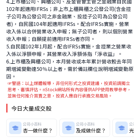
4.上市櫃公司、興櫃公司、及金管會主管之金融業自民國
102年起適用IFRSs；非上市上櫃興櫃之公發公司(含金控
子公司為公發公司之非金融業、投控子公司為公發公司
者)，自民國104年起適用IFRSs。配合IFRSs實施，營業
收入係以合併營業收入申報；無子公司者，則以個別營業
收入申報；自願提前適用IFRSs者亦同。
5.自民國102年1月起，配合IFRSs實施，金控業之營業收
入係以淨額申報，其營業收入淨額係指「淨收益」。
6.上市櫃及興櫃公司，本月營收或本年累計營收較去年同
期增減變動達50％以上者，需於備註欄位說明增減變動原
因。
☞警語：以上媒體報導
，非任何形式之投資建議，投資前請獨立
思考、審慎評估。nStock網站所有內容僅供APP使用教學參考，
並無任何推介買賣之意，投資人應自行承擔交易風險。
今日大量成交股
公司小百科
公司小百科
公司
杏一做什麼？
及成做什麼？
光鼎