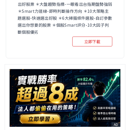
出好股票 ＊大盤趨勢指標-一眼看出台指期盤勢強弱
＊Smart力道線-即時判斷操作方向 ＊10大策略主
題選股-快速選出好股 ＊6大掃描條件選股-自訂參數
選出你想要的股票 ＊個股Smart評分-10大因子判
斷個股優劣
立即下載
AD