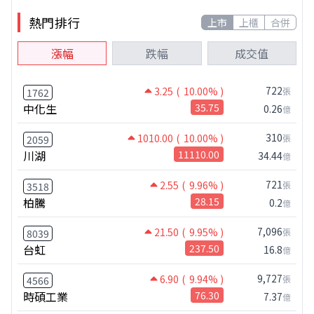
熱門排行
上市
上櫃
合併
漲幅
跌幅
成交值
722
3.25
( 10.00% )
張
1762
中化生
35.75
0.26
億
310
1010.00
( 10.00% )
張
2059
川湖
11110.00
34.44
億
721
2.55
( 9.96% )
張
3518
柏騰
28.15
0.2
億
7,096
21.50
( 9.95% )
張
8039
台虹
237.50
16.8
億
9,727
6.90
( 9.94% )
張
4566
時碩工業
76.30
7.37
億