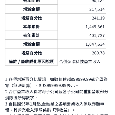
去年同期
90,184
增減金額
217,514
增減百分比
241.19
本年累計
1,449,361
去年累計
401,727
增減金額
1,047,634
增減百分比
260.78
備註 / 營收變化原因說明
合併弘潔科技營業收入
1.各項增減百分比資訊，如數值逾越999999.99或分母為
零（無法計算），則以999999.99表示。
2.合併營業收入係將母子公司及各子公司間重複營收部分
消除後所得數字。
3.自民國95年1月起,金融業之各項營業收入係以淨額申
報，其營業收入淨額係指「淨收益」。