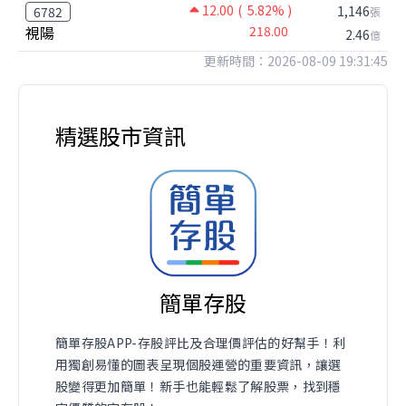
12.00
( 5.82% )
1,146
6782
張
視陽
218.00
2.46
億
更新時間：2026-08-09 19:31:45
精選股市資訊
簡單存股
簡單存股APP-存股評比及合理價評估的好幫手！利
用獨創易懂的圖表呈現個股運營的重要資訊，讓選
股變得更加簡單！新手也能輕鬆了解股票，找到穩