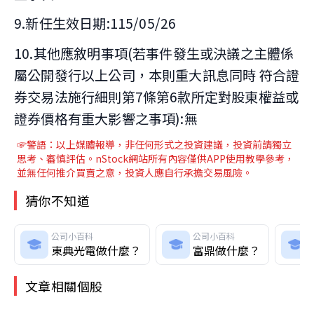
9.新任生效日期:115/05/26
10.其他應敘明事項(若事件發生或決議之主體係
屬公開發行以上公司，本則重大訊息同時 符合證
券交易法施行細則第7條第6款所定對股東權益或
證券價格有重大影響之事項):無
☞警語：以上媒體報導
，非任何形式之投資建議，投資前請獨立
思考、審慎評估。nStock網站所有內容僅供APP使用教學參考，
並無任何推介買賣之意，投資人應自行承擔交易風險。
猜你不知道
公司小百科
公司小百科
東典光電做什麼？
富鼎做什麼？
文章相關個股