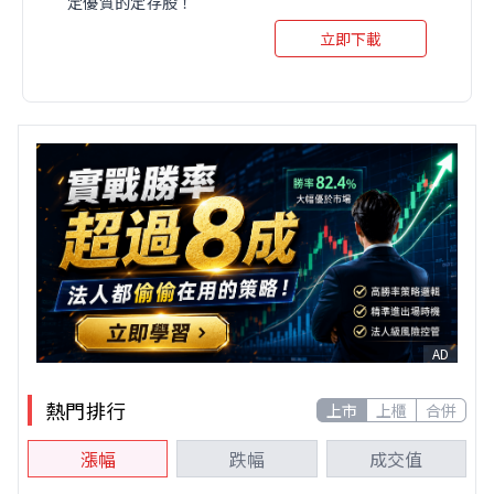
定優質的定存股！
立即下載
AD
熱門排行
上市
上櫃
合併
漲幅
跌幅
成交值