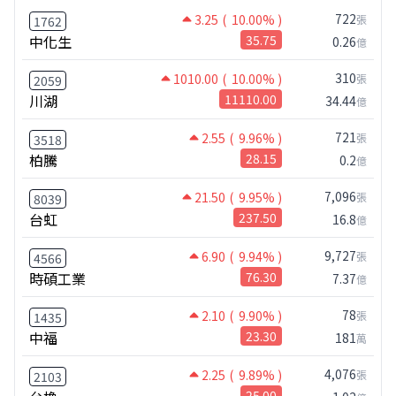
722
3.25
( 10.00% )
張
1762
中化生
35.75
0.26
億
310
1010.00
( 10.00% )
張
2059
川湖
11110.00
34.44
億
721
2.55
( 9.96% )
張
3518
柏騰
28.15
0.2
億
7,096
21.50
( 9.95% )
張
8039
台虹
237.50
16.8
億
9,727
6.90
( 9.94% )
張
4566
時碩工業
76.30
7.37
億
78
2.10
( 9.90% )
張
1435
中福
23.30
181
萬
4,076
2.25
( 9.89% )
張
2103
25.00