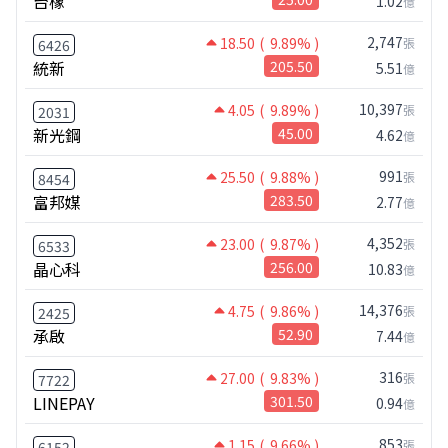
台橡
1.02
億
2,747
18.50
( 9.89% )
張
6426
統新
205.50
5.51
億
10,397
4.05
( 9.89% )
張
2031
新光鋼
45.00
4.62
億
991
25.50
( 9.88% )
張
8454
富邦媒
283.50
2.77
億
4,352
23.00
( 9.87% )
張
6533
晶心科
256.00
10.83
億
14,376
4.75
( 9.86% )
張
2425
承啟
52.90
7.44
億
316
27.00
( 9.83% )
張
7722
LINEPAY
301.50
0.94
億
853
1.15
( 9.66% )
張
6152