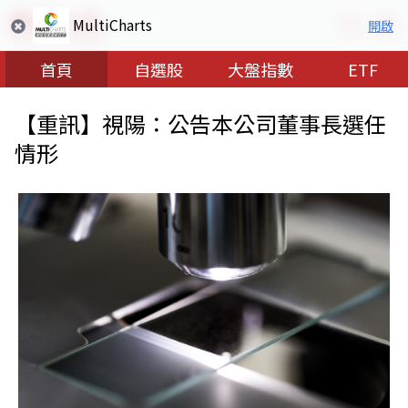
MultiCharts
開啟
首頁
自選股
大盤指數
ETF
【重訊】視陽：公告本公司董事長選任
情形