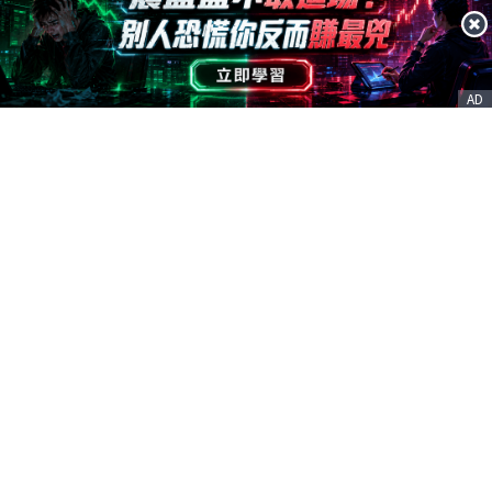
AD
客服信箱
service@nstock.tw
商業合作
點擊前往 >
訂單查詢
客服支援
序號兌換