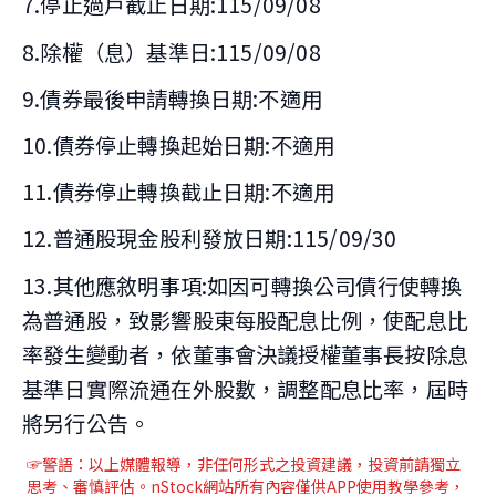
7.停止過戶截止日期:115/09/08
8.除權（息）基準日:115/09/08
9.債券最後申請轉換日期:不適用
10.債券停止轉換起始日期:不適用
11.債券停止轉換截止日期:不適用
12.普通股現金股利發放日期:115/09/30
13.其他應敘明事項:如因可轉換公司債行使轉換
為普通股，致影響股東每股配息比例，使配息比
率發生變動者，依董事會決議授權董事長按除息
基準日實際流通在外股數，調整配息比率，屆時
將另行公告。
☞警語：以上媒體報導
，非任何形式之投資建議，投資前請獨立
思考、審慎評估。nStock網站所有內容僅供APP使用教學參考，