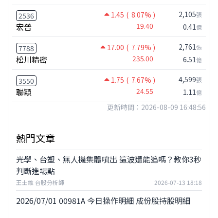
2,105
1.45
( 8.07% )
張
2536
宏普
19.40
0.41
億
2,761
17.00
( 7.79% )
張
7788
松川精密
235.00
6.51
億
4,599
1.75
( 7.67% )
張
3550
聯穎
24.55
1.11
億
更新時間：2026-08-09 16:48:56
熱門文章
光學、台塑、無人機集體噴出 這波還能追嗎？教你3秒
判斷進場點
王士維 台股分析師
2026-07-13 18:18
2026/07/01 00981A 今日操作明細 成份股持股明細