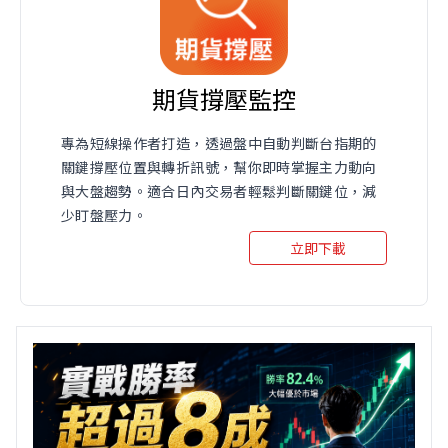
期貨撐壓監控
專為短線操作者打造，透過盤中自動判斷台指期的
關鍵撐壓位置與轉折訊號，幫你即時掌握主力動向
與大盤趨勢。適合日內交易者輕鬆判斷關鍵位，減
少盯盤壓力。
立即下載