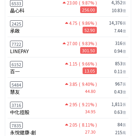
4,352
23.00
( 9.87% )
張
6533
晶心科
256.00
10.83
億
14,376
4.75
( 9.86% )
張
2425
承啟
52.90
7.44
億
316
27.00
( 9.83% )
張
7722
LINEPAY
301.50
0.94
億
853
1.15
( 9.66% )
張
6152
百一
13.05
0.11
億
967
3.85
( 9.40% )
張
5484
慧友
44.80
0.43
億
1,811
2.95
( 9.21% )
張
3716
中化控股
34.95
0.63
億
84
2.05
( 8.11% )
張
7835
永悅健康-創
27.30
215
萬