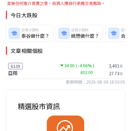
並無任何推介買賣之意，投資人應自行承擔交易風險。
今日大跌股
公司小百科
公司小百科
公司
泰谷做什麼？
統懋做什麼？
合晶
文章相關個股
34.00
( -4.06% )
3,401
6139
張
亞翔
802.00
27.73
億
更新時間：2026-08-09 16:50:05
精選股市資訊