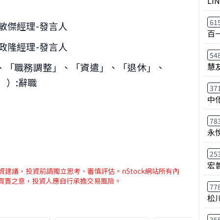
LI
61
黃敏傑經理-發言人
百
吳政隆經理-發言人
54
慧
」、「職務調整」、「資遣」、「退休」、
」）:辭職
37
中
78
永
25
宏
資建議，投資前請獨立思考、審慎評估。nStock網站所有內
介買賣之意，投資人應自行承擔交易風險。
77
松
35