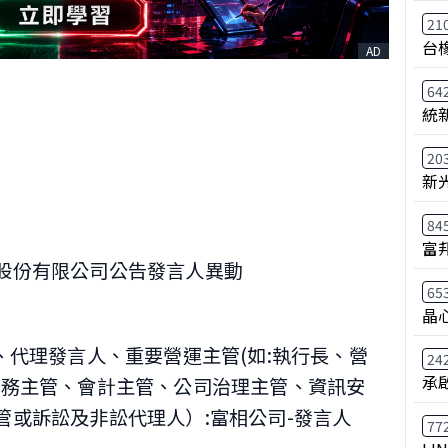
21
台
AD
64
統
20
新
84
富
股份有限公司公告發言人異動
65
晶
、代理發言人、重要營運主管(如:執行長、營
24
承
財務主管、會計主管、公司治理主管、資訊安
管或訴訟及非訟代理人）:富相公司-發言人
77