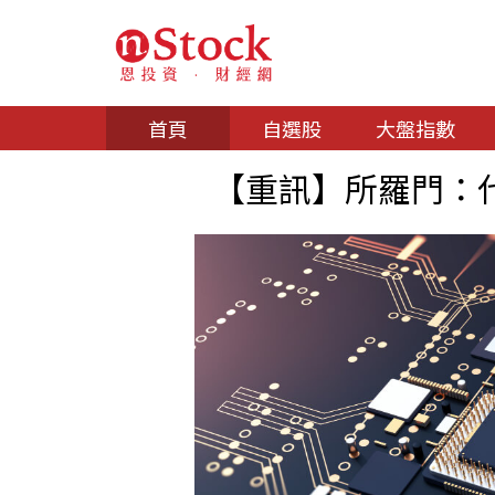
首頁
自選股
大盤指數
【重訊】所羅門：