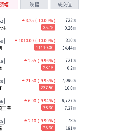
漲幅
跌幅
成交值
722
3.25
( 10.00% )
張
62
化生
35.75
0.26
億
310
1010.00
( 10.00% )
張
59
湖
11110.00
34.44
億
721
2.55
( 9.96% )
張
18
騰
28.15
0.2
億
7,096
21.50
( 9.95% )
張
39
虹
237.50
16.8
億
9,727
6.90
( 9.94% )
張
66
碩工業
76.30
7.37
億
78
2.10
( 9.90% )
張
35
福
23.30
181
萬