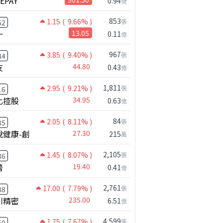
NEPAY
0.94
億
853
1.15
( 9.66% )
張
52
一
13.05
0.11
億
967
3.85
( 9.40% )
張
84
友
44.80
0.43
億
1,811
2.95
( 9.21% )
張
16
化控股
34.95
0.63
億
84
2.05
( 8.11% )
張
35
悅健康-創
27.30
215
萬
2,105
1.45
( 8.07% )
張
36
普
19.40
0.41
億
2,761
17.00
( 7.79% )
張
88
川精密
235.00
6.51
億
4,599
1.75
( 7.67% )
張
50