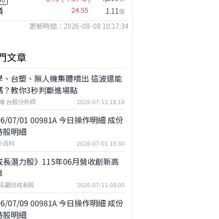
公司小百科
穎
24.55
1.11
億
？
及成做什麼？
更新時間：2026-08-08 10:17:34
門文章
學、台塑、無人機集體噴出 這波還能
嗎？教你3秒判斷進場點
維 台股分析師
2026-07-13 18:18
26/07/01 00981A 今日操作明細 成份
持股明細
F小百科
2026-07-01 19:30
成長潛力股》115年06月營收創新高
單
泓翻倍成長股
2026-07-11 08:00
26/07/09 00981A 今日操作明細 成份
持股明細