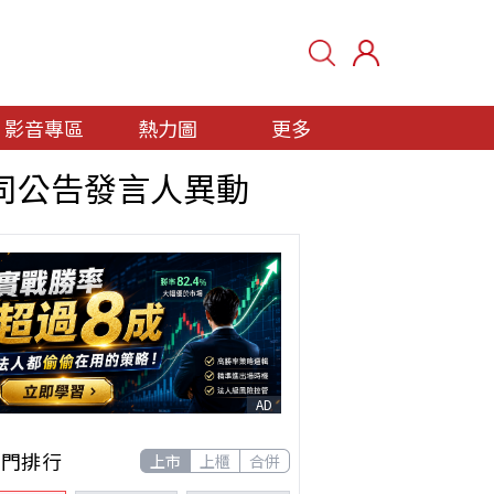
影音專區
熱力圖
更多
司公告發言人異動
AD
熱門排行
上市
上櫃
合併