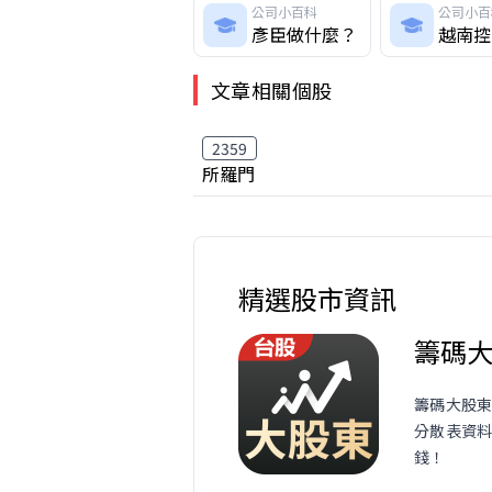
公司小百科
公司小百
彥臣做什麼？
越南控
文章相關個股
2359
所羅門
精選股市資訊
籌碼
籌碼大股東
分散表資
錢！