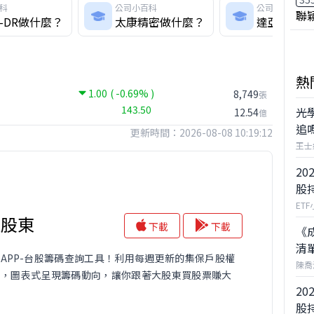
科
公司小百科
公司小百科
聯
-DR做什麼？
太康精密做什麼？
達亞做什麼
熱
1.00
( -0.69% )
8,749
張
143.50
光
12.54
億
追
更新時間：2026-08-08 10:19:12
王士
20
股
ET
大股東
下載
下載
《
清
APP-台股籌碼查詢工具！利用每週更新的集保戶股權
陳喬
料，圖表式呈現籌碼動向，讓你跟著大股東買股票賺大
20
股