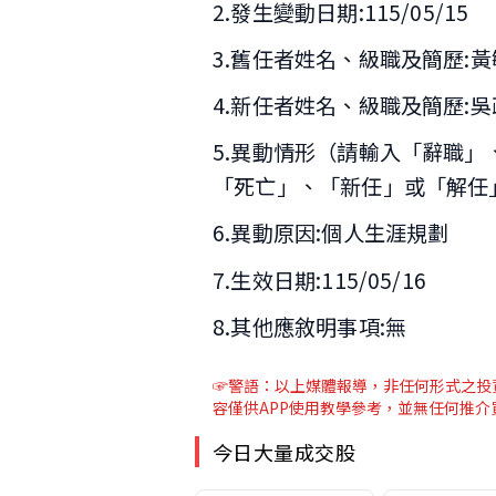
2.發生變動日期:115/05/15
3.舊任者姓名、級職及簡歷:
4.新任者姓名、級職及簡歷:
5.異動情形（請輸入「辭職
「死亡」、「新任」或「解任
6.異動原因:個人生涯規劃
7.生效日期:115/05/16
8.其他應敘明事項:無
☞警語：以上媒體報導
，非任何形式之投
容僅供APP使用教學參考，並無任何推
今日大量成交股