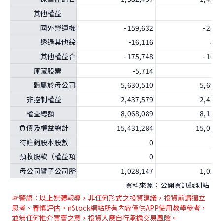
其他權益
國外營運機構財務報表換算之兌換差額
-159,632
-247
透過其他綜合損益按公允價值衡量之金融資產未實現評價
-16,116
87
其他權益合計
-175,748
-160
庫藏股票
-5,714
-5
歸屬於母公司業主之權益合計
5,630,510
5,692
非控制權益
2,437,579
2,421
權益總額
8,068,089
8,113
負債及權益總計
15,431,284
15,016
待註銷股本股數
0
預收股款（權益項下）之約當發行股數
0
母公司暨子公司所持有之母公司庫藏股股數（單位：股）
1,028,147
1,028
資料來源：公開資訊觀測站
☞警語：以上媒體報導
，非任何形式之投資建議，投資前請獨立
思考、審慎評估。nStock網站所有內容僅供APP使用教學參考，
並無任何推介買賣之意，投資人應自行承擔交易風險。