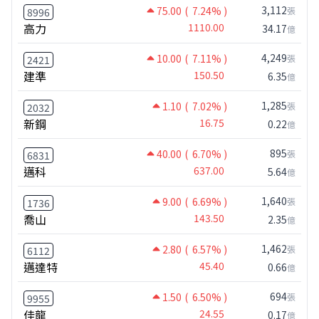
3,112
75.00
( 7.24% )
張
8996
高力
1110.00
34.17
億
4,249
10.00
( 7.11% )
張
2421
建準
150.50
6.35
億
1,285
1.10
( 7.02% )
張
2032
新鋼
16.75
0.22
億
895
40.00
( 6.70% )
張
6831
邁科
637.00
5.64
億
1,640
9.00
( 6.69% )
張
1736
喬山
143.50
2.35
億
1,462
2.80
( 6.57% )
張
6112
邁達特
45.40
0.66
億
694
1.50
( 6.50% )
張
9955
佳龍
24.55
0.17
億