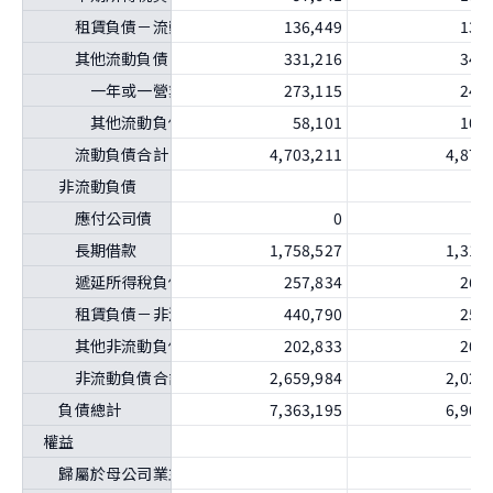
租賃負債－流動
136,449
130
其他流動負債
331,216
348
一年或一營業週期內到期長期負債
273,115
244
其他流動負債－其他
58,101
103
流動負債合計
4,703,211
4,875
非流動負債
應付公司債
0
長期借款
1,758,527
1,311
遞延所得稅負債
257,834
260
租賃負債－非流動
440,790
251
其他非流動負債
202,833
204
非流動負債合計
2,659,984
2,028
負債總計
7,363,195
6,903
權益
歸屬於母公司業主之權益