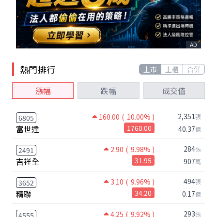
AD
熱門排行
上市
上櫃
合併
漲幅
跌幅
成交值
2,351
160.00
( 10.00% )
張
6805
富世達
1760.00
40.37
億
284
2.90
( 9.98% )
張
2491
吉祥全
31.95
907
萬
494
3.10
( 9.96% )
張
3652
精聯
34.20
0.17
億
293
4.25
( 9.92% )
張
4555