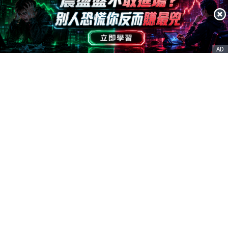
AD
客服信箱
service@nstock.tw
商業合作
點擊前往 >
訂單查詢
客服支援
序號兌換