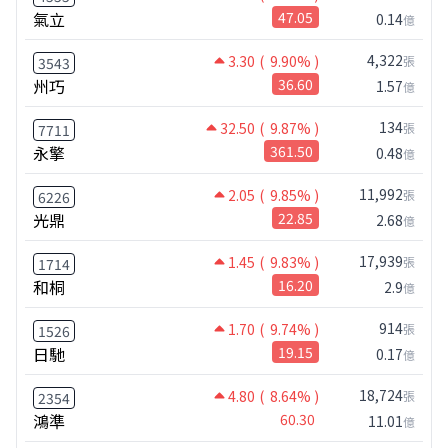
氣立
47.05
0.14
億
4,322
3.30
( 9.90% )
張
3543
州巧
36.60
1.57
億
134
32.50
( 9.87% )
張
7711
永擎
361.50
0.48
億
11,992
2.05
( 9.85% )
張
6226
光鼎
22.85
2.68
億
17,939
1.45
( 9.83% )
張
1714
和桐
16.20
2.9
億
914
1.70
( 9.74% )
張
1526
日馳
19.15
0.17
億
18,724
4.80
( 8.64% )
張
2354
鴻準
60.30
11.01
億