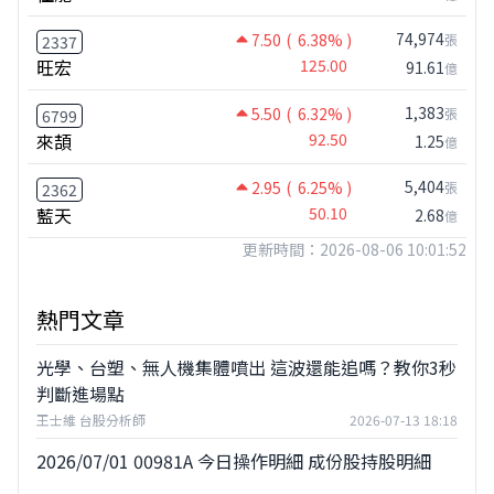
74,974
7.50
( 6.38% )
張
2337
旺宏
125.00
91.61
億
1,383
5.50
( 6.32% )
張
6799
來頡
92.50
1.25
億
5,404
2.95
( 6.25% )
張
2362
藍天
50.10
2.68
億
更新時間：2026-08-06 10:01:52
熱門文章
光學、台塑、無人機集體噴出 這波還能追嗎？教你3秒
判斷進場點
王士維 台股分析師
2026-07-13 18:18
2026/07/01 00981A 今日操作明細 成份股持股明細