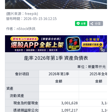
(圖片來源：freepik)
發布時間：2026-05-15 16:12:15
分享
作者：nStock快訊
AD
能率 2026年第1季 資產負債表
單位：新臺幣仟元
會計項目
2026年第1季
2025年全年
金額
金額
資產
流動資產
現金及約當現金
3,001,628
3,181
透過損益按公允價值衡量之金融資產－流動
1,097,217
1,166