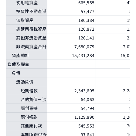
使用權資產
665,555
470
投資性不動產淨額
57,477
57
無形資產
190,384
193
遞延所得稅資產
120,872
121
其他非流動資產
126,141
238
非流動資產合計
7,680,079
7,075
資產總計
15,431,284
15,016
負債及權益
負債
流動負債
短期借款
2,343,605
2,246
合約負債－流動
64,063
39
應付票據
54,794
92
應付帳款
1,129,890
1,202
其他應付款
545,553
707
本期所得稅負債
97,641
107