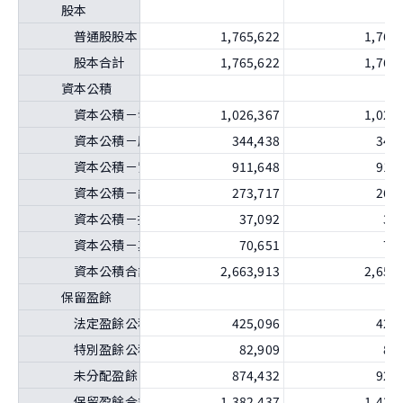
股本
普通股股本
1,765,622
1,765
股本合計
1,765,622
1,765
資本公積
資本公積－發行溢價
1,026,367
1,026
資本公積－庫藏股票交易
344,438
344
資本公積－實際取得或處分子公司股權價格與帳面價值差
911,648
911
資本公積－認列對子公司所有權權益變動數
273,717
269
資本公積－採用權益法認列關聯企業及合資股權淨值之變
37,092
31
資本公積－其他
70,651
70
資本公積合計
2,663,913
2,654
保留盈餘
法定盈餘公積
425,096
425
特別盈餘公積
82,909
82
未分配盈餘（或待彌補虧損）
874,432
929
保留盈餘合計
1,382,437
1,437