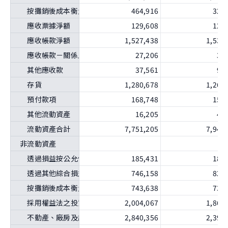
按攤銷後成本衡量之金融資產－流動
464,916
329
應收票據淨額
129,608
128
應收帳款淨額
1,527,438
1,538
應收帳款－關係人淨額
27,206
33
其他應收款
37,561
92
存貨
1,280,678
1,267
預付款項
168,748
159
其他流動資產
16,205
44
流動資產合計
7,751,205
7,941
非流動資產
透過損益按公允價值衡量之金融資產－非流動
185,431
184
透過其他綜合損益按公允價值衡量之金融資產－非流動
746,158
821
按攤銷後成本衡量之金融資產－非流動
743,638
730
採用權益法之投資
2,004,067
1,861
不動產、廠房及設備
2,840,356
2,395