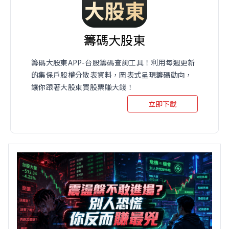
籌碼大股東
籌碼大股東APP-台股籌碼查詢工具！利用每週更新
的集保戶股權分散表資料，圖表式呈現籌碼動向，
讓你跟著大股東買股票賺大錢！
立即下載