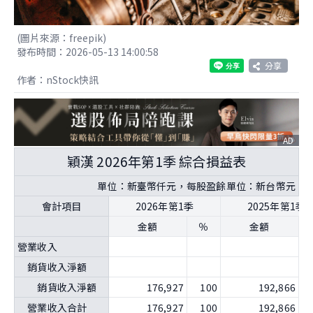
(圖片來源：freepik)
發布時間：2026-05-13 14:00:58
分享
作者：nStock快訊
AD
穎漢 2026年第1季 綜合損益表
單位：新臺幣仟元，每股盈餘單位：新台幣元
會計項目
2026年第1季
2025年第1季
金額
％
金額
營業收入
銷貨收入淨額
銷貨收入淨額
176,927
100
192,866
營業收入合計
176,927
100
192,866