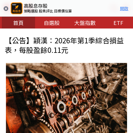
高股息存股
開啟
策略選股 股票評比 目標價估算
首頁
自選股
大盤指數
ETF
【公告】穎漢：2026年第1季綜合損益
表，每股盈餘0.11元