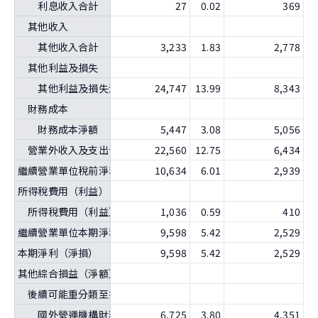
利息收入合計
27
0.02
369
其他收入
其他收入合計
3,233
1.83
2,778
其他利益及損失
其他利益及損失淨額
24,747
13.99
8,343
財務成本
財務成本淨額
5,447
3.08
5,056
營業外收入及支出合計
22,560
12.75
6,434
繼續營業單位稅前淨利（淨損）
10,634
6.01
2,939
所得稅費用（利益）
所得稅費用（利益）合計
1,036
0.59
410
繼續營業單位本期淨利（淨損）
9,598
5.42
2,529
本期淨利（淨損）
9,598
5.42
2,529
其他綜合損益（淨額）
後續可能重分類至損益之項目
國外營運機構財務報表換算之兌換差額
6,725
3.80
4,351