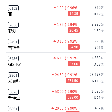
860
1.30
( 9.96% )
張
6152
百一
14.35
0.12
億
7,778
1.85
( 9.94% )
張
2030
彰源
20.45
1.59
億
228
3.15
( 9.92% )
張
2491
吉祥全
34.90
796
萬
4,883
6.10
( 9.91% )
張
6456
GIS-KY
67.60
3.23
億
23,673
24.50
( 9.91% )
張
2301
光寶科
271.50
63.16
億
1,075
53.00
( 9.90% )
張
3026
禾伸堂
588.00
6.21
億
407
20.50
( 9.90% )
張
6861