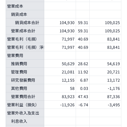
營業成本
銷貨成本
銷貨成本合計
104,930
59.31
109,025
5
營業成本合計
104,930
59.31
109,025
5
營業毛利（毛損）
71,997
40.69
83,841
4
營業毛利（毛損）淨額
71,997
40.69
83,841
4
營業費用
推銷費用
50,629
28.62
54,619
2
管理費用
21,081
11.92
20,721
1
研究發展費用
12,155
6.87
13,172
其他費用
58
0.03
-1,176
-
營業費用合計
83,923
47.43
87,336
4
營業利益（損失）
-11,926
-6.74
-3,495
-
營業外收入及支出
利息收入