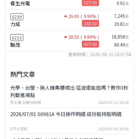
睿生光電
227.50
0.91
億
7,245
26.00
( 9.90% )
張
6239
力成
288.50
20.81
億
18,858
38.50
( 9.89% )
張
6213
聯茂
427.50
80.49
億
更新時間：2026-08-10 10:47:58
熱門文章
光學、台塑、無人機集體噴出 這波還能追嗎？教你3秒
判斷進場點
王士維 台股分析師
2026-07-13 18:18
2026/07/01 00981A 今日操作明細 成份股持股明細
ETF小百科
2026-07-01 19:30