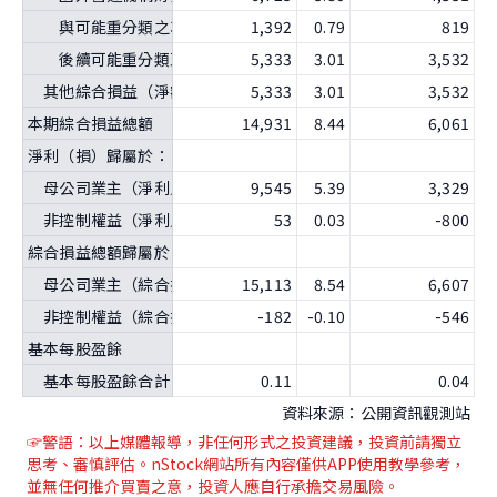
與可能重分類之項目相關之所得稅
1,392
0.79
819
後續可能重分類至損益之項目總額
5,333
3.01
3,532
其他綜合損益（淨額）
5,333
3.01
3,532
本期綜合損益總額
14,931
8.44
6,061
淨利（損）歸屬於：
母公司業主（淨利／損）
9,545
5.39
3,329
非控制權益（淨利／損）
53
0.03
-800
-
綜合損益總額歸屬於：
母公司業主（綜合損益）
15,113
8.54
6,607
非控制權益（綜合損益）
-182
-0.10
-546
-
基本每股盈餘
基本每股盈餘合計
0.11
0.04
資料來源：公開資訊觀測站
☞警語：以上媒體報導
，非任何形式之投資建議，投資前請獨立
思考、審慎評估。nStock網站所有內容僅供APP使用教學參考，
並無任何推介買賣之意，投資人應自行承擔交易風險。