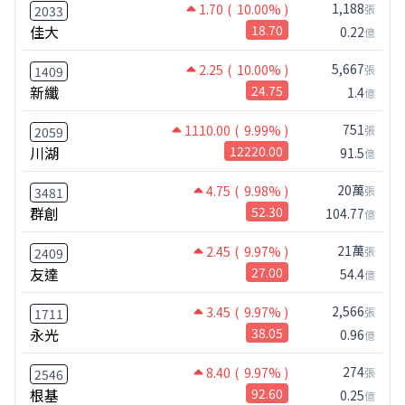
1,188
1.70
( 10.00% )
張
2033
佳大
18.70
0.22
億
5,667
2.25
( 10.00% )
張
1409
新纖
24.75
1.4
億
751
1110.00
( 9.99% )
張
2059
川湖
12220.00
91.5
億
20萬
4.75
( 9.98% )
張
3481
群創
52.30
104.77
億
21萬
2.45
( 9.97% )
張
2409
友達
27.00
54.4
億
2,566
3.45
( 9.97% )
張
1711
永光
38.05
0.96
億
274
8.40
( 9.97% )
張
2546
根基
92.60
0.25
億