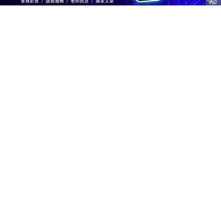
AD
客服信箱
service@nstock.tw
商業合作
點擊前往 >
訂單查詢
客服支援
序號兌換
© 2020. 凱衛資訊股份有限公司(統編:21261212) All Rights Reserved.
nStock is one brand of K WAY Information. Ｖ2.0.3.6