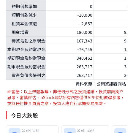
短期借款增加
0
10
短期借款減少
-10,000
租賃本金償還
-2,657
-2
現金增資
180,000
954
籌資活動之淨現金流入（流出）
167,343
961
本期現金及約當現金增加（減少）數
-76,745
185
期初現金及約當現金餘額
340,462
154
期末現金及約當現金餘額
263,717
340
資產負債表帳列之現金及約當現金
263,717
340
資料來源：公開資訊觀測站
☞警語：以上媒體報導
，非任何形式之投資建議，投資前請獨立
思考、審慎評估。nStock網站所有內容僅供APP使用教學參考，
並無任何推介買賣之意，投資人應自行承擔交易風險。
今日大跌股
公司小百科
公司小百科
公