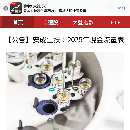
籌碼大股東
開啟
最多人按讚的籌碼APP 跟著大股東買股票
首頁
自選股
大盤指數
ETF
【公告】安成生技：2025年現金流量表