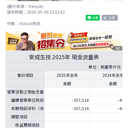
(圖片來源：freepik)
發布時間：2026-05-09 22:03:42
分享
作者：nStock快訊
AD
安成生技 2025年 現金流量表
單位：新臺幣仟元
會計項目
2025年全年
2024年全年
金額
金額
營業活動之現金流量－間接法
繼續營業單位稅前淨利（淨損）
-357,518
-489
本期稅前淨利（淨損）
-357,518
-489
調整項目
收益費損項目