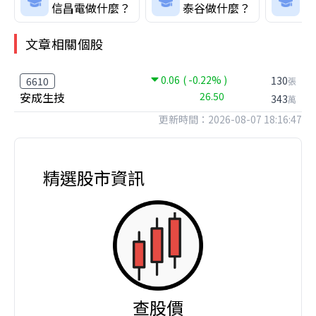
信昌電做什麼？
泰谷做什麼？
川
文章相關個股
0.06
( -0.22% )
130
6610
張
安成生技
26.50
343
萬
更新時間：2026-08-07 18:16:47
精選股市資訊
查股價