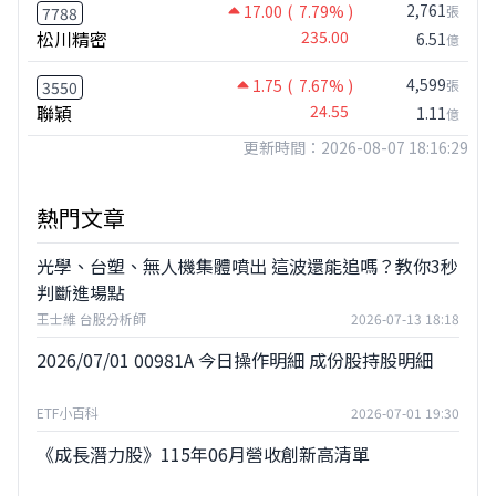
2,761
17.00
( 7.79% )
張
7788
松川精密
235.00
6.51
億
4,599
1.75
( 7.67% )
張
3550
聯穎
24.55
1.11
億
更新時間：2026-08-07 18:16:29
熱門文章
光學、台塑、無人機集體噴出 這波還能追嗎？教你3秒
判斷進場點
王士維 台股分析師
2026-07-13 18:18
2026/07/01 00981A 今日操作明細 成份股持股明細
ETF小百科
2026-07-01 19:30
《成長潛力股》115年06月營收創新高清單