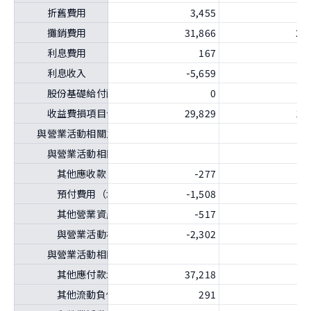
折舊費用
3,455
3
攤銷費用
31,866
23
利息費用
167
利息收入
-5,659
-7
股份基礎給付酬勞成本
0
-
收益費損項目合計
29,829
18
與營業活動相關之資產／負債變動數
與營業活動相關之資產之淨變動
其他應收款（增加）減少
-277
-
預付費用（增加）減少
-1,508
-1
其他營業資產（增加）減少
-517
-1
與營業活動相關之資產之淨變動合計
-2,302
-2
與營業活動相關之負債之淨變動
其他應付款增加（減少）
37,218
4
其他流動負債增加（減少）
291