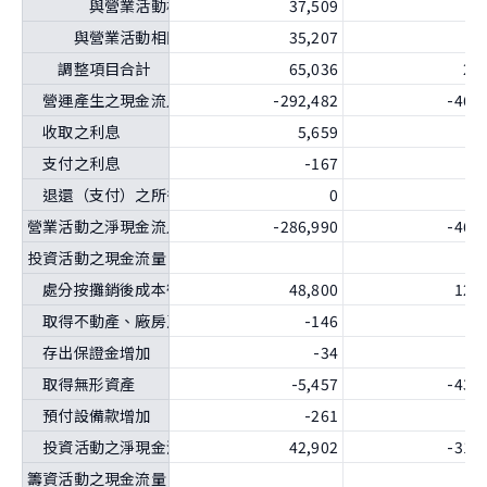
與營業活動相關之負債之淨變動合計
37,509
4
與營業活動相關之資產及負債之淨變動合計
35,207
1
調整項目合計
65,036
20
營運產生之現金流入（流出）
-292,482
-468
收取之利息
5,659
7
支付之利息
-167
-
退還（支付）之所得稅
0
營業活動之淨現金流入（流出）
-286,990
-461
投資活動之現金流量
處分按攤銷後成本衡量之金融資產
48,800
123
取得不動產、廠房及設備
-146
-
存出保證金增加
-34
取得無形資產
-5,457
-436
預付設備款增加
-261
投資活動之淨現金流入（流出）
42,902
-314
籌資活動之現金流量