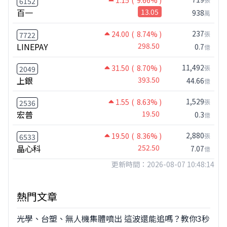
1.15
( 9.66% )
6152
百一
13.05
938
萬
237
24.00
( 8.74% )
張
7722
LINEPAY
298.50
0.7
億
11,492
31.50
( 8.70% )
張
2049
上銀
393.50
44.66
億
1,529
1.55
( 8.63% )
張
2536
宏普
19.50
0.3
億
2,880
19.50
( 8.36% )
張
6533
晶心科
252.50
7.07
億
更新時間：2026-08-07 10:48:14
熱門文章
光學、台塑、無人機集體噴出 這波還能追嗎？教你3秒