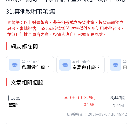
31.其他敘明事項:無
☞警語：以上媒體報導
，非任何形式之投資建議，投資前請獨立
思考、審慎評估。nStock網站所有內容僅供APP使用教學參考，
並無任何推介買賣之意，投資人應自行承擔交易風險。
網友都在問
公司小百科
公司小百科
公司
欣興做什麼？
富喬做什麼？
日月
文章相關個股
0.30
( 0.87% )
8,442
1605
張
華新
34.55
2.91
億
更新時間：2026-08-07 10:49:42