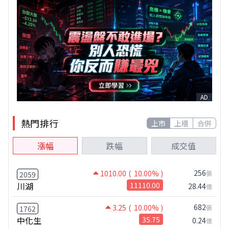
AD
熱門排行
上市
上櫃
合併
漲幅
跌幅
成交值
256
1010.00
( 10.00% )
張
2059
川湖
11110.00
28.44
億
682
3.25
( 10.00% )
張
1762
中化生
35.75
0.24
億