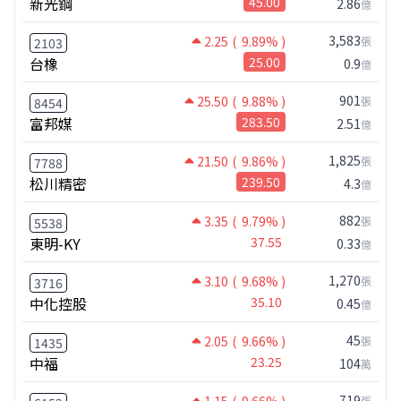
新光鋼
45.00
2.86
億
3,583
2.25
( 9.89% )
張
2103
台橡
25.00
0.9
億
901
25.50
( 9.88% )
張
8454
富邦媒
283.50
2.51
億
1,825
21.50
( 9.86% )
張
7788
松川精密
239.50
4.3
億
882
3.35
( 9.79% )
張
5538
東明-KY
37.55
0.33
億
1,270
3.10
( 9.68% )
張
3716
中化控股
35.10
0.45
億
45
2.05
( 9.66% )
張
1435
中福
23.25
104
萬
719
張