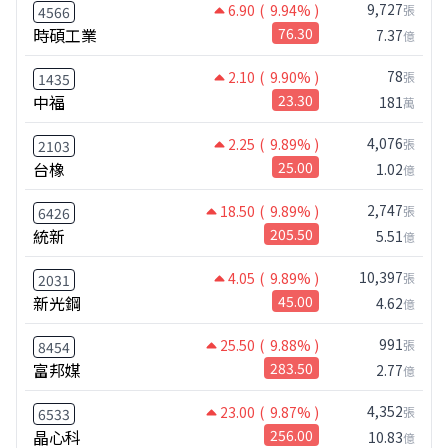
9,727
6.90
( 9.94% )
張
4566
時碩工業
76.30
7.37
億
78
2.10
( 9.90% )
張
1435
中福
23.30
181
萬
4,076
2.25
( 9.89% )
張
2103
台橡
25.00
1.02
億
2,747
18.50
( 9.89% )
張
6426
統新
205.50
5.51
億
10,397
4.05
( 9.89% )
張
2031
新光鋼
45.00
4.62
億
991
25.50
( 9.88% )
張
8454
富邦媒
283.50
2.77
億
4,352
23.00
( 9.87% )
張
6533
晶心科
256.00
10.83
億