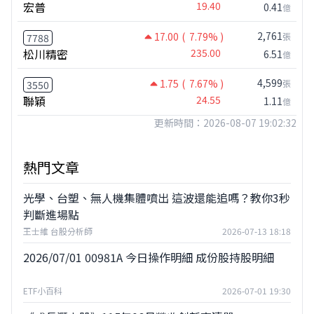
宏普
19.40
0.41
億
2,761
17.00
( 7.79% )
張
7788
松川精密
235.00
6.51
億
4,599
1.75
( 7.67% )
張
3550
聯穎
24.55
1.11
億
更新時間：2026-08-07 19:02:32
熱門文章
光學、台塑、無人機集體噴出 這波還能追嗎？教你3秒
判斷進場點
王士維 台股分析師
2026-07-13 18:18
2026/07/01 00981A 今日操作明細 成份股持股明細
ETF小百科
2026-07-01 19:30