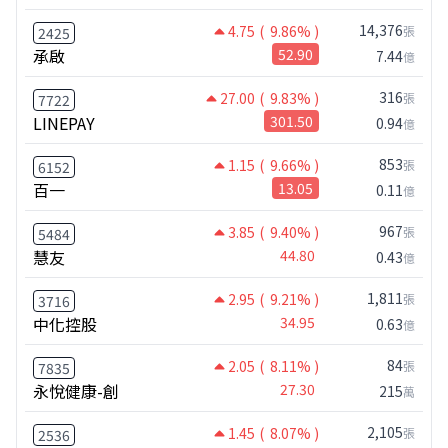
14,376
4.75
( 9.86% )
張
2425
承啟
52.90
7.44
億
316
27.00
( 9.83% )
張
7722
LINEPAY
301.50
0.94
億
853
1.15
( 9.66% )
張
6152
百一
13.05
0.11
億
967
3.85
( 9.40% )
張
5484
慧友
44.80
0.43
億
1,811
2.95
( 9.21% )
張
3716
中化控股
34.95
0.63
億
84
2.05
( 8.11% )
張
7835
永悅健康-創
27.30
215
萬
2,105
1.45
( 8.07% )
張
2536