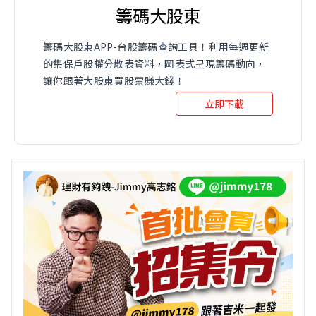
籌碼大股東
籌碼大股東APP-台股籌碼查詢工具！利用每週更新
的集保戶股權分散表資料，圖表式呈現籌碼動向，
讓你跟著大股東買股票賺大錢！
立即下載