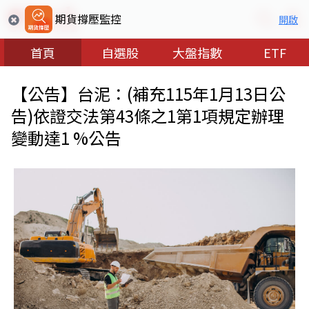
期貨撐壓監控
開啟
首頁
自選股
大盤指數
ETF
【公告】台泥：(補充115年1月13日公
告)依證交法第43條之1第1項規定辦理
變動達1 %公告