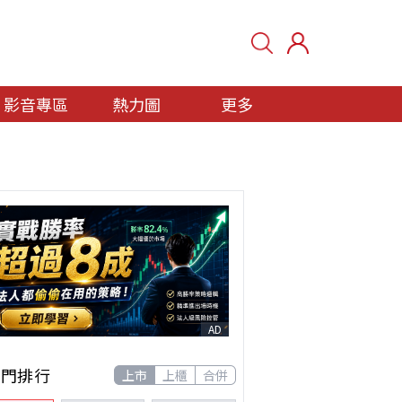
影音專區
熱力圖
更多
AD
熱門排行
上市
上櫃
合併