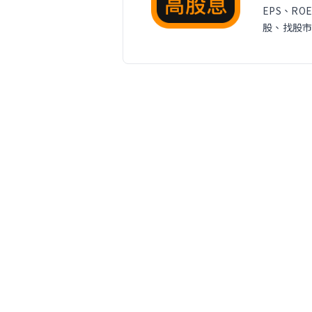
EPS、R
股、找股