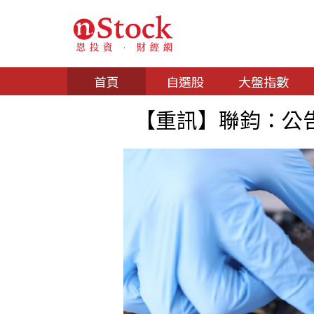
首頁
自選股
大盤指數
【重訊】聯鈞：公