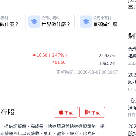
高
小百科
公司小百科
公司小百科
做什麼？
世界做什麼？
景碩做什麼？
熱
光
16.50
( 3.47% )
22,437
追
張
491.50
108.52
王士
億
更新時間：2026-08-07 00:19:07
20
股
ET
《
清
息存股
下載
下載
陳喬
20
P，提供銅板價、高成長、快速填息等快速選股策略，還
股
長期營運評比以及營收、獲利、盈餘、股利、除息日、