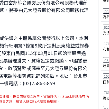
泰鼎
原委由富邦綜合證券股份有限公司股務代理部
01日起，將委由元大證券股份有限公司股務代理
22
為
62
光
生或決議之主體係屬公開發行以上公司，本則
17
施行細則第7條第9款所定對股東權益或證券
和
股東自民國115年03月01日起洽辦股票過
股票辦理掛失、質權設定或撤銷、印鑑變更
23
旺
宜，敬請駕臨或郵寄至元大證券股份有限公
絡電話等相關資訊詳列如后。地址：台北市
15
日
電話：(02)2586-5859
76
資建議，投資前請獨立思考、審慎評估。nStock網站所有內
聯
介買賣之意，投資人應自行承擔交易風險。
89