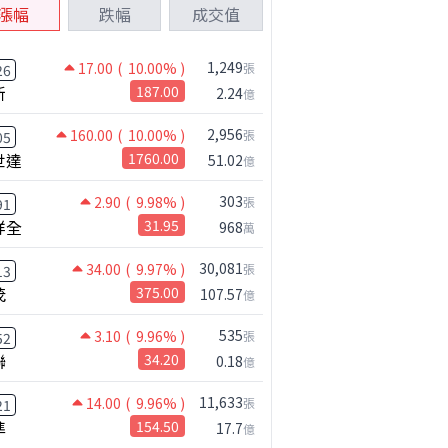
漲幅
跌幅
成交值
1,249
17.00
( 10.00% )
張
26
新
187.00
2.24
億
2,956
160.00
( 10.00% )
張
05
世達
1760.00
51.02
億
303
2.90
( 9.98% )
張
91
祥全
31.95
968
萬
30,081
34.00
( 9.97% )
張
13
茂
375.00
107.57
億
535
3.10
( 9.96% )
張
52
聯
34.20
0.18
億
11,633
14.00
( 9.96% )
張
21
準
154.50
17.7
億