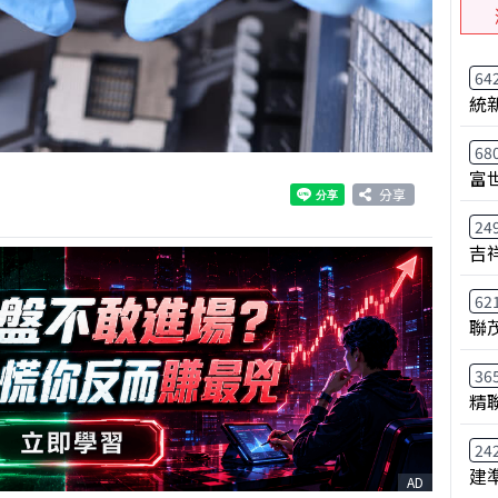
64
統
68
富
分享
24
吉
62
聯
36
精
24
建
AD