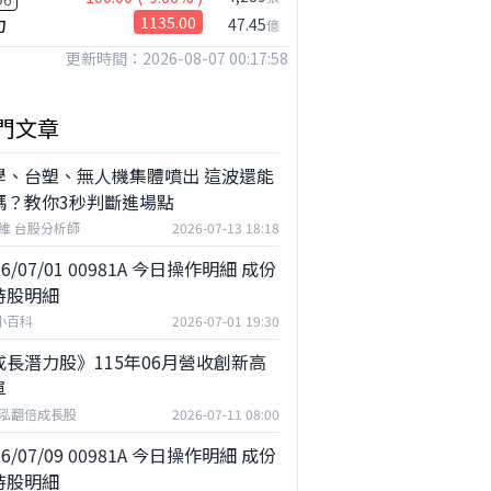
力
1135.00
47.45
億
更新時間：2026-08-07 00:17:58
公司小百科
威剛做什麼？
門文章
學、台塑、無人機集體噴出 這波還能
嗎？教你3秒判斷進場點
維 台股分析師
2026-07-13 18:18
26/07/01 00981A 今日操作明細 成份
持股明細
F小百科
2026-07-01 19:30
成長潛力股》115年06月營收創新高
單
泓翻倍成長股
2026-07-11 08:00
26/07/09 00981A 今日操作明細 成份
持股明細