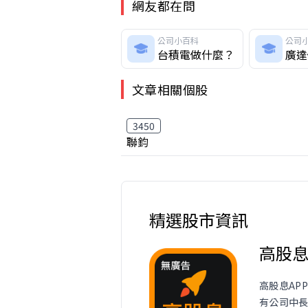
網友都在問
公司小百科
公司
台積電做什麼？
廣達
文章相關個股
3450
聯鈞
精選股市資訊
高股
高股息AP
有公司中