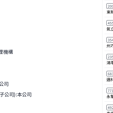
20
東
45
氣
35
州
理機構
23
鴻
68
邁
限公司
77
子公司):本公司
永
49