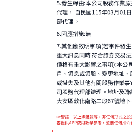
5.發生緣由:本公司股務作業
代理， 自民國115年03月
部代理。
6.因應措施:無
7.其他應敘明事項(若事件發
重大訊息同時 符合證券交易法
價格有重大影響之事項):本公司
戶、領息或領股、變更地址、
或掛失及其他有關股務作業事
司股務代理部辦理。地址及聯
大安區敦化南路二段67號地下一樓
☞警語：以上媒體報導
，非任何形式之投
容僅供APP使用教學參考，並無任何推