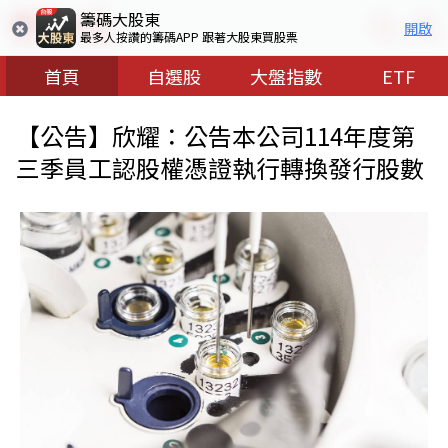
籌碼大股東
開啟
最多人按讚的籌碼APP 跟著大股東買股票
首頁
自選股
大盤指數
ETF
【公告】欣耀：公告本公司114年度第
三季員工認股權憑證執行轉換發行股數