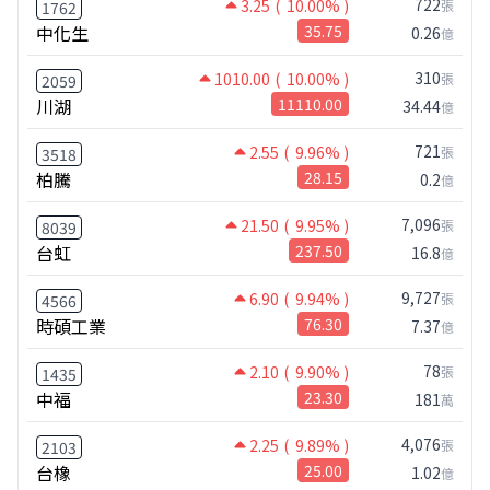
722
3.25
( 10.00% )
張
1762
中化生
35.75
0.26
億
310
1010.00
( 10.00% )
張
2059
川湖
11110.00
34.44
億
721
2.55
( 9.96% )
張
3518
柏騰
28.15
0.2
億
7,096
21.50
( 9.95% )
張
8039
台虹
237.50
16.8
億
9,727
6.90
( 9.94% )
張
4566
時碩工業
76.30
7.37
億
78
2.10
( 9.90% )
張
1435
中福
23.30
181
萬
4,076
2.25
( 9.89% )
張
2103
台橡
25.00
1.02
億