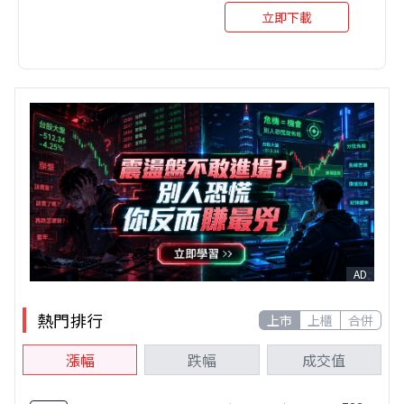
立即下載
AD
熱門排行
上市
上櫃
合併
漲幅
跌幅
成交值