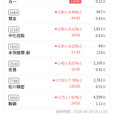
百一
13.05
0.11
億
967
3.85
( 9.40% )
張
5484
慧友
44.80
0.43
億
1,811
2.95
( 9.21% )
張
3716
中化控股
34.95
0.63
億
84
2.05
( 8.11% )
張
7835
永悅健康-創
27.30
215
萬
2,105
1.45
( 8.07% )
張
2536
宏普
19.40
0.41
億
2,761
17.00
( 7.79% )
張
7788
松川精密
235.00
6.51
億
4,599
1.75
( 7.67% )
張
3550
聯穎
24.55
1.11
億
更新時間：2026-08-09 18:11:00