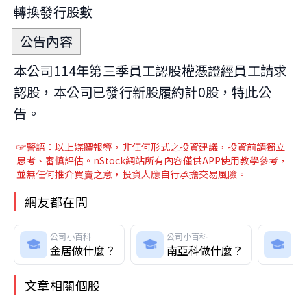
轉換發行股數
公告內容
本公司114年第三季員工認股權憑證經員工請求
認股，本公司已發行新股履約計0股，特此公
告。
☞警語：以上媒體報導
，非任何形式之投資建議，投資前請獨立
思考、審慎評估。nStock網站所有內容僅供APP使用教學參考，
並無任何推介買賣之意，投資人應自行承擔交易風險。
網友都在問
公司小百科
公司小百科
公
金居做什麼？
南亞科做什麼？
晶
文章相關個股